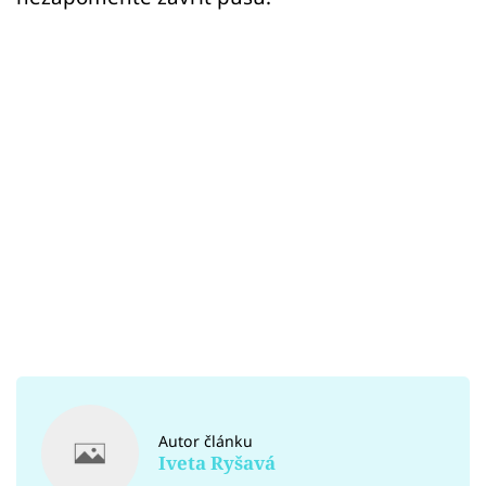
Autor článku
Iveta Ryšavá