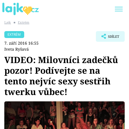
Lajk
■
Extrém
Trendy:
KARLOS VÉMOLA
ONLYFANS
EXTRÉM
SDÍLET
SHOPAHOLICADEL
CLASH OF THE STARS
7. září 2016 16:55
Iveta Ryšavá
VIDEO: Milovníci zadečků
pozor! Podívejte se na
Témata
tento nejvíc sexy sestřih
Showbyznys
twerku vůbec!
Youtubeři
Virály