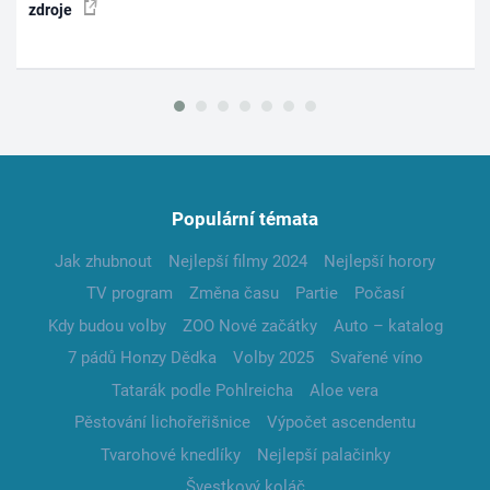
zdroje
Populární témata
Jak zhubnout
Nejlepší filmy 2024
Nejlepší horory
TV program
Změna času
Partie
Počasí
Kdy budou volby
ZOO Nové začátky
Auto – katalog
7 pádů Honzy Dědka
Volby 2025
Svařené víno
Tatarák podle Pohlreicha
Aloe vera
Pěstování lichořeřišnice
Výpočet ascendentu
Tvarohové knedlíky
Nejlepší palačinky
Švestkový koláč