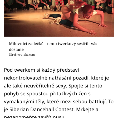
Sex a vztahy
Videa
Sledujte prima+
Přihlášení
Milovníci zadečků - tento twerkový sestřih vás
dostane
Zdroj: youtube.com
Sledujte nás
Pod twerkem si každý představí
nekontrolovatelné natřásání pozadí, které je
ale také neuvěřitelně sexy. Spojte si tento
pohyb se spoustou přitažlivých žen s
vymakanými těly, které mezi sebou battlují. To
je Siberian Dancehall Contest. Mrkejte a
nezapomeňte zavřít pusu.