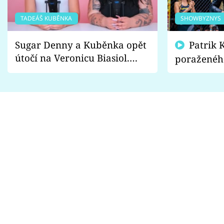
TADEÁŠ KUBĚNKA
SHOWBYZNYS
Sugar Denny a Kuběnka opět
Patrik Kincl se zastal
útočí na Veronicu Biasiol.
poraženéh
Proč je podle nich falešná a
fanoušci n
lže o své nevěře?