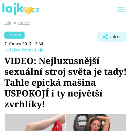
Lajk
■
Extrém
Trendy:
KARLOS VÉMOLA
ONLYFANS
EXTRÉM
SDÍLET
SHOPAHOLICADEL
CLASH OF THE STARS
7. února 2017 13:34
redakce Prima Lajk
VIDEO: Nejluxusnější
sexuální stroj světa je tady!
Témata
Tahle epická mašina
Showbyznys
USPOKOJÍ i ty největší
zvrhlíky!
Youtubeři
Virály