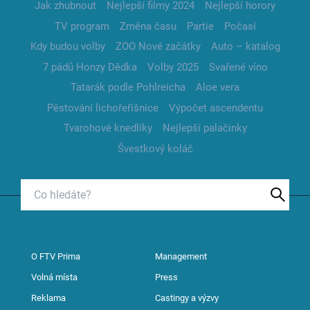
Jak zhubnout
Nejlepší filmy 2024
Nejlepší horory
TV program
Změna času
Partie
Počasí
Kdy budou volby
ZOO Nové začátky
Auto – katalog
7 pádů Honzy Dědka
Volby 2025
Svařené víno
Tatarák podle Pohlreicha
Aloe vera
Pěstování lichořeřišnice
Výpočet ascendentu
Tvarohové knedlíky
Nejlepší palačinky
Švestkový koláč
O FTV Prima
Management
Volná místa
Press
Reklama
Castingy a výzvy