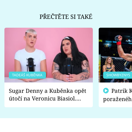
PŘEČTĚTE SI TAKÉ
TADEÁŠ KUBĚNKA
SHOWBYZNYS
Sugar Denny a Kuběnka opět
Patrik Kincl se zastal
útočí na Veronicu Biasiol.
poraženéh
Proč je podle nich falešná a
fanoušci n
lže o své nevěře?