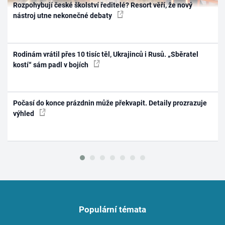
Rozpohybují české školství ředitelé? Resort věří, že nový
nástroj utne nekonečné debaty
Rodinám vrátil přes 10 tisíc těl, Ukrajinců i Rusů. „Sběratel
kostí“ sám padl v bojích
Počasí do konce prázdnin může překvapit. Detaily prozrazuje
výhled
Populární témata