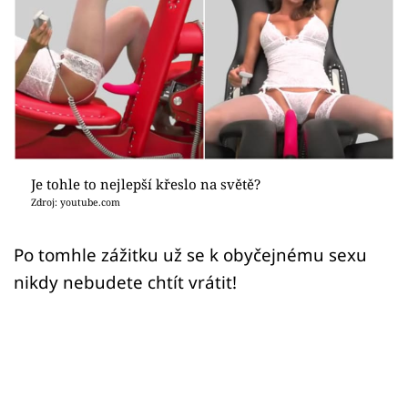
Sex a vztahy
Videa
Sledujte prima+
Přihlášení
Je tohle to nejlepší křeslo na světě?
Zdroj: youtube.com
Sledujte nás
Po tomhle zážitku už se k obyčejnému sexu
nikdy nebudete chtít vrátit!