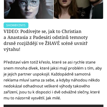
SHOWBYZNYS
VIDEO: Podívejte se, jak to Christian
a Anastasia z Padesáti odstínů temnoty
drsně rozjíždějí ve ŽHAVÉ scéně uvnitř
výtahu!
Představí vám totiž křeslo, které se asi rychle stane
snem mnoha dívek, které jaksi mají problém s tím, aby
je jejich partner uspokojil. Každopádně samotná
reklama mluví sama za sebe, a kdyby náhodou někdo
nedokázal odhadnout veškeré výhody takového
zařízení, jsou tu k dispozici i dvě odvážné slečny, které
mu to názorně vysvětlí. Jak milé.