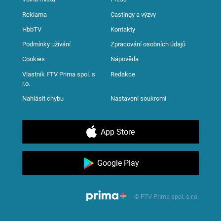
Reklama
Castingy a výzvy
HbbTV
Kontakty
Podmínky užívání
Zpracování osobních údajů
Cookies
Nápověda
Vlastník FTV Prima spol. s
Redakce
r.o.
Nahlásit chybu
Nastavení soukromí
App Store
Google Play
© FTV Prima spol. s r.o.