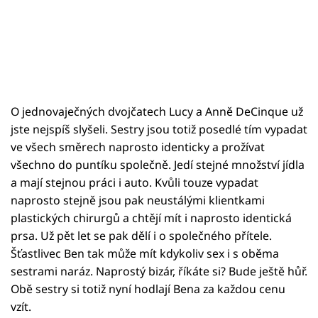
O jednovaječných dvojčatech Lucy a Anně DeCinque už
jste nejspíš slyšeli. Sestry jsou totiž posedlé tím vypadat
ve všech směrech naprosto identicky a prožívat
všechno do puntíku společně. Jedí stejné množství jídla
a mají stejnou práci i auto. Kvůli touze vypadat
naprosto stejně jsou pak neustálými klientkami
plastických chirurgů a chtějí mít i naprosto identická
prsa. Už pět let se pak dělí i o společného přítele.
Šťastlivec Ben tak může mít kdykoliv sex i s oběma
sestrami naráz. Naprostý bizár, říkáte si? Bude ještě hůř.
Obě sestry si totiž nyní hodlají Bena za každou cenu
vzít.