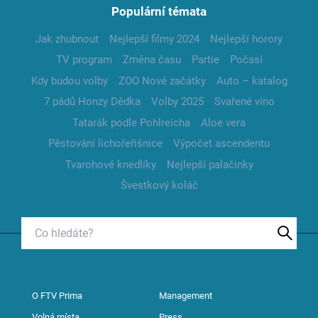
Populární témata
Jak zhubnout
Nejlepší filmy 2024
Nejlepší horory
TV program
Změna času
Partie
Počasí
Kdy budou volby
ZOO Nové začátky
Auto – katalog
7 pádů Honzy Dědka
Volby 2025
Svařené víno
Tatarák podle Pohlreicha
Aloe vera
Pěstování lichořeřišnice
Výpočet ascendentu
Tvarohové knedlíky
Nejlepší palačinky
Švestkový koláč
O FTV Prima
Management
Volná místa
Press