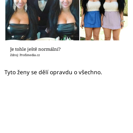
Sex a vztahy
Videa
Sledujte prima+
Přihlášení
Je tohle ještě normální?
Zdroj: Profimedia.cz
Sledujte nás
Tyto ženy se dělí opravdu o všechno.