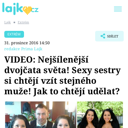
Lajk
■
Extrém
Trendy:
KARLOS VÉMOLA
ONLYFANS
EXTRÉM
SDÍLET
SHOPAHOLICADEL
CLASH OF THE STARS
31. prosince 2016 14:50
redakce Prima Lajk
VIDEO: Nejšílenější
dvojčata světa! Sexy sestry
Témata
si chtějí vzít stejného
Showbyznys
muže! Jak to chtějí udělat?
Youtubeři
Virály