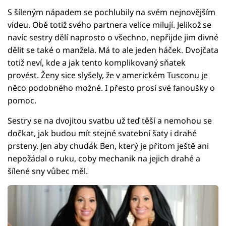
S šíleným nápadem se pochlubily na svém nejnovějším
videu. Obě totiž svého partnera velice milují. Jelikož se
navíc sestry dělí naprosto o všechno, nepřijde jim divné
dělit se také o manžela. Má to ale jeden háček. Dvojčata
totiž neví, kde a jak tento komplikovaný sňatek
provést. Ženy sice slyšely, že v americkém Tusconu je
něco podobného možné. I přesto prosí své fanoušky o
pomoc.
Sestry se na dvojitou svatbu už teď těší a nemohou se
dočkat, jak budou mít stejné svatební šaty i drahé
prsteny. Jen aby chudák Ben, který je přitom ještě ani
nepožádal o ruku, coby mechanik na jejich drahé a
šílené sny vůbec měl.