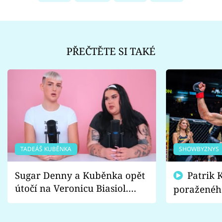
PŘEČTĚTE SI TAKÉ
TADEÁŠ KUBĚNKA
SHOWBYZNYS
Sugar Denny a Kuběnka opět
Patrik Kincl se zastal
útočí na Veronicu Biasiol.
poraženéh
Proč je podle nich falešná a
fanoušci n
lže o své nevěře?