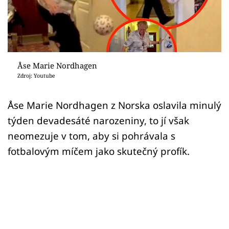
Sex a vztahy
Videa
Sledujte prima+
Åse Marie Nordhagen
Zdroj: Youtube
Přihlášení
Åse Marie Nordhagen z Norska oslavila minulý
týden devadesáté narozeniny, to jí však
Sledujte nás
neomezuje v tom, aby si pohrávala s
fotbalovým míčem jako skutečný profík.