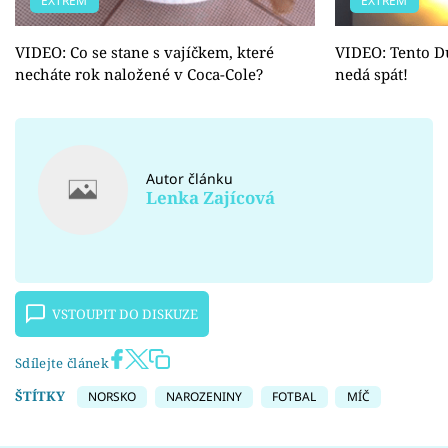
EXTRÉM
EXTRÉM
VIDEO: Co se stane s vajíčkem, které
VIDEO: Tento D
necháte rok naložené v Coca-Cole?
nedá spát!
Autor článku
Lenka Zajícová
VSTOUPIT DO DISKUZE
Sdílejte článek
ŠTÍTKY
NORSKO
NAROZENINY
FOTBAL
MÍČ