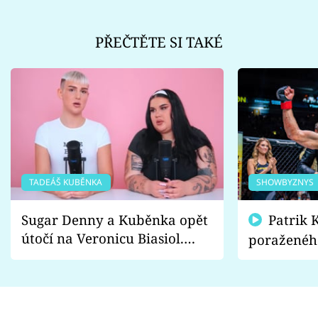
PŘEČTĚTE SI TAKÉ
TADEÁŠ KUBĚNKA
SHOWBYZNYS
Sugar Denny a Kuběnka opět
Patrik Kincl se zastal
útočí na Veronicu Biasiol.
poraženéh
Proč je podle nich falešná a
fanoušci n
lže o své nevěře?