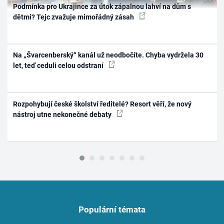
Podmínka pro Ukrajince za útok zápalnou lahví na dům s
dětmi? Tejc zvažuje mimořádný zásah
Na „Švarcenberský“ kanál už neodbočíte. Chyba vydržela 30
let, teď ceduli celou odstraní
Rozpohybují české školství ředitelé? Resort věří, že nový
nástroj utne nekonečné debaty
Populární témata