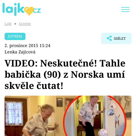
Lajk
■
Extrém
Trendy:
KARLOS VÉMOLA
ONLYFANS
EXTRÉM
SDÍLET
SHOPAHOLICADEL
CLASH OF THE STARS
2. prosince 2015 15:24
Lenka Zajícová
VIDEO: Neskutečné! Tahle
babička (90) z Norska umí
Témata
skvěle čutat!
Showbyznys
Youtubeři
Virály