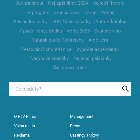
Jak zhubnout
Nejlepší filmy 2024
Nejlepší horory
TV program
Změna času
Partie
Počasí
Kdy budou volby
ZOO Nové začátky
Auto – katalog
7 pádů Honzy Dědka
Volby 2025
Svařené víno
Tatarák podle Pohlreicha
Aloe vera
Pěstování lichořeřišnice
Výpočet ascendentu
Tvarohové knedlíky
Nejlepší palačinky
Švestkový koláč
O FTV Prima
Management
Volná místa
Press
Reklama
Castingy a výzvy