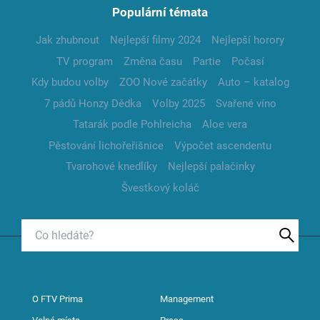
Populární témata
Jak zhubnout
Nejlepší filmy 2024
Nejlepší horory
TV program
Změna času
Partie
Počasí
Kdy budou volby
ZOO Nové začátky
Auto – katalog
7 pádů Honzy Dědka
Volby 2025
Svařené víno
Tatarák podle Pohlreicha
Aloe vera
Pěstování lichořeřišnice
Výpočet ascendentu
Tvarohové knedlíky
Nejlepší palačinky
Švestkový koláč
O FTV Prima
Management