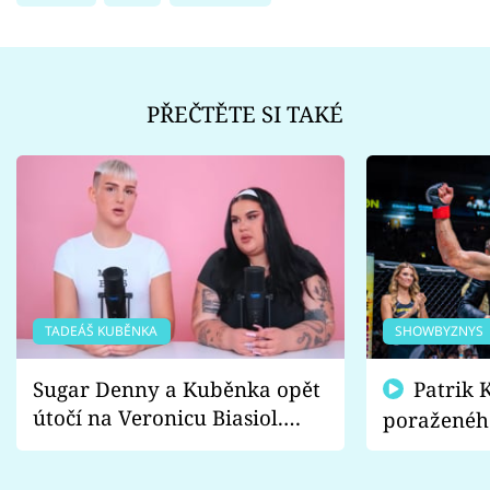
PŘEČTĚTE SI TAKÉ
TADEÁŠ KUBĚNKA
SHOWBYZNYS
Sugar Denny a Kuběnka opět
Patrik Kincl se zastal
útočí na Veronicu Biasiol.
poraženéh
Proč je podle nich falešná a
fanoušci n
lže o své nevěře?