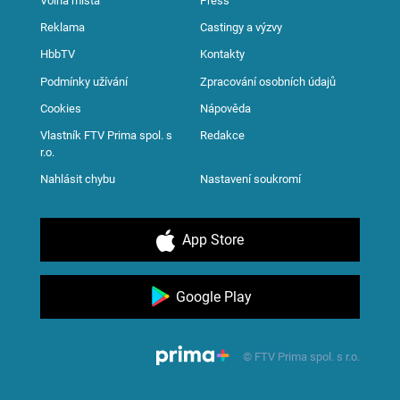
Volná místa
Press
Reklama
Castingy a výzvy
HbbTV
Kontakty
Podmínky užívání
Zpracování osobních údajů
Cookies
Nápověda
Vlastník FTV Prima spol. s
Redakce
r.o.
Nahlásit chybu
Nastavení soukromí
App Store
Google Play
© FTV Prima spol. s r.o.