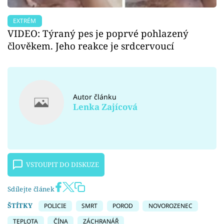
EXTRÉM
VIDEO: Týraný pes je poprvé pohlazený
člověkem. Jeho reakce je srdcervoucí
Autor článku
Lenka Zajícová
VSTOUPIT DO DISKUZE
Sdílejte článek
ŠTÍTKY
POLICIE
SMRT
POROD
NOVOROZENEC
TEPLOTA
ČÍNA
ZÁCHRANÁŘ