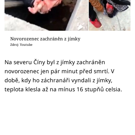
Sex a vztahy
Videa
Sledujte prima+
Novorozenec zachráněn z jímky
Zdroj: Youtube
Přihlášení
Na severu Číny byl z jímky zachráněn
novorozenec jen pár minut před smrtí. V
Sledujte nás
době, kdy ho záchranáři vyndali z jímky,
teplota klesla až na mínus 16 stupňů celsia.