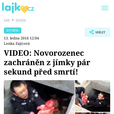
Lajk
■
Extrém
Trendy:
KARLOS VÉMOLA
ONLYFANS
EXTRÉM
SDÍLET
SHOPAHOLICADEL
CLASH OF THE STARS
13. ledna 2016 12:04
Lenka Zajícová
VIDEO: Novorozenec
zachráněn z jímky pár
Témata
sekund před smrtí!
Showbyznys
Youtubeři
Virály