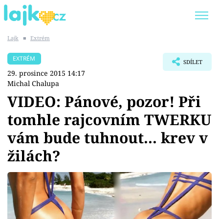
Lajk
■
Extrém
Trendy:
KARLOS VÉMOLA
ONLYFANS
EXTRÉM
SDÍLET
SHOPAHOLICADEL
CLASH OF THE STARS
29. prosince 2015 14:17
Michal Chalupa
VIDEO: Pánové, pozor! Při
tomhle rajcovním TWERKU
Témata
vám bude tuhnout... krev v
Showbyznys
žilách?
Youtubeři
Virály