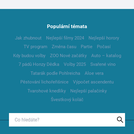
Populární témata
Jak zhubnout
Nejlepší filmy 2024
Nejlepší horory
TV program
Změna času
Partie
Počasí
Kdy budou volby
ZOO Nové začátky
Auto – katalog
7 pádů Honzy Dědka
Volby 2025
Svařené víno
Tatarák podle Pohlreicha
Aloe vera
Pěstování lichořeřišnice
Výpočet ascendentu
Tvarohové knedlíky
Nejlepší palačinky
Švestkový koláč