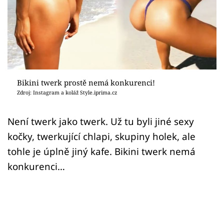
Sex a vztahy
Videa
Sledujte prima+
Přihlášení
Bikini twerk prostě nemá konkurenci!
Zdroj: Instagram a koláž Style.iprima.cz
Sledujte nás
Není twerk jako twerk. Už tu byli jiné sexy
kočky, twerkující chlapi, skupiny holek, ale
tohle je úplně jiný kafe. Bikini twerk nemá
konkurenci…