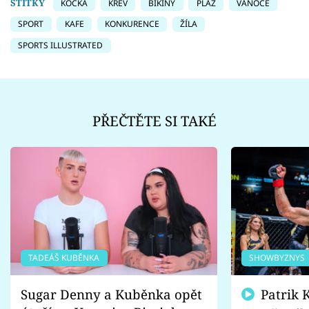
ŠTÍTKY
KOČKA
KREV
BIKINY
PLÁŽ
VÁNOCE
SPORT
KAFE
KONKURENCE
ŽÍLA
SPORTS ILLUSTRATED
PŘEČTĚTE SI TAKÉ
TADEÁŠ KUBĚNKA
SHOWBYZNYS
Sugar Denny a Kuběnka opět
Patrik Kincl se zastal