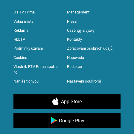
O FTV Prima
Management
Volná místa
Press
Reklama
Castingy a výzvy
HbbTV
Kontakty
Podmínky užívání
Zpracování osobních údajů
Cookies
Nápověda
Vlastník FTV Prima spol. s
Redakce
r.o.
Nahlásit chybu
Nastavení soukromí
App Store
Google Play