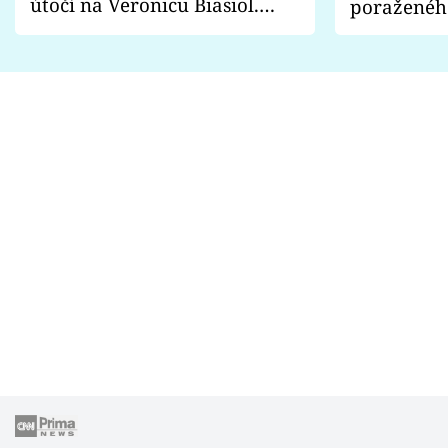
útočí na Veronicu Biasiol.
poraženéh
Proč je podle nich falešná a
fanoušci n
lže o své nevěře?