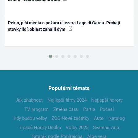
Peklo, píší média o požáru u jezera Lago di Garda. Prchají
stovky lidí, oblast zahalil dým
Populární témata
Jak zhubnout
Nejlepší filmy 2024
Nejlepší horory
TV program
Změna času
Partie
Počasí
Kdy budou volby
ZOO Nové začátky
Auto – katalog
7 pádů Honzy Dědka
Volby 2025
Svařené víno
Tatarák podle Pohlreicha
Aloe vera