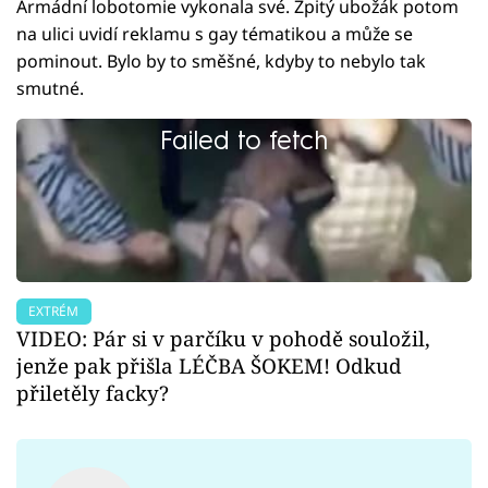
Armádní lobotomie vykonala své. Zpitý ubožák potom
na ulici uvidí reklamu s gay tématikou a může se
pominout. Bylo by to směšné, kdyby to nebylo tak
smutné.
Failed to fetch
EXTRÉM
VIDEO: Pár si v parčíku v pohodě souložil,
jenže pak přišla LÉČBA ŠOKEM! Odkud
přiletěly facky?