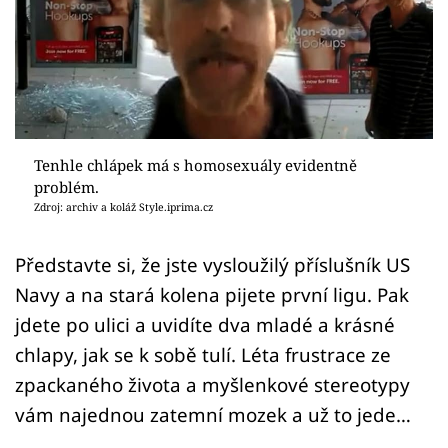
Sex a vztahy
Videa
Sledujte prima+
Přihlášení
Tenhle chlápek má s homosexuály evidentně
problém.
Zdroj: archiv a koláž Style.iprima.cz
Sledujte nás
Představte si, že jste vysloužilý příslušník US
Navy a na stará kolena pijete první ligu. Pak
jdete po ulici a uvidíte dva mladé a krásné
chlapy, jak se k sobě tulí. Léta frustrace ze
zpackaného života a myšlenkové stereotypy
vám najednou zatemní mozek a už to jede…