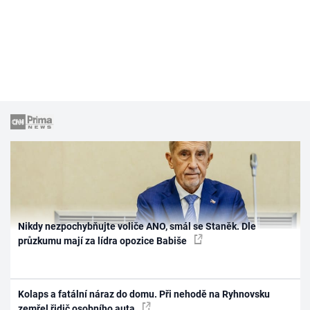
Nikdy nezpochybňujte voliče ANO, smál se Staněk. Dle
průzkumu mají za lídra opozice Babiše
Kolaps a fatální náraz do domu. Při nehodě na Ryhnovsku
zemřel řidič osobního auta