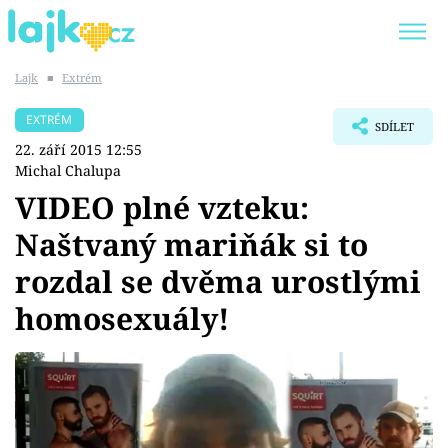
Lajk
■
Extrém
Trendy:
KARLOS VÉMOLA
ONLYFANS
EXTRÉM
SDÍLET
SHOPAHOLICADEL
CLASH OF THE STARS
22. září 2015 12:55
Michal Chalupa
VIDEO plné vzteku:
Naštvaný mariňák si to
Témata
rozdal se dvěma urostlými
Showbyznys
homosexuály!
Youtubeři
Virály