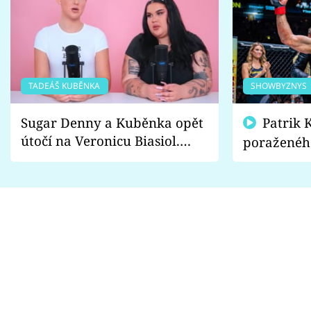
TADEÁŠ KUBĚNKA
SHOWBYZNYS
Sugar Denny a Kuběnka opět
Patrik Kincl se zastal
útočí na Veronicu Biasiol.
poraženéh
Proč je podle nich falešná a
fanoušci n
lže o své nevěře?