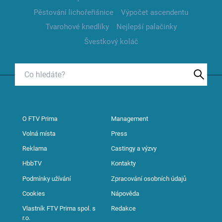
Pěstování lichořeřišnice
Výpočet ascendentu
Tvarohové knedlíky
Nejlepší palačinky
Švestkový koláč
O FTV Prima
Management
Volná místa
Press
Reklama
Castingy a výzvy
HbbTV
Kontakty
Podmínky užívání
Zpracování osobních údajů
Cookies
Nápověda
Vlastník FTV Prima spol. s
Redakce
r.o.