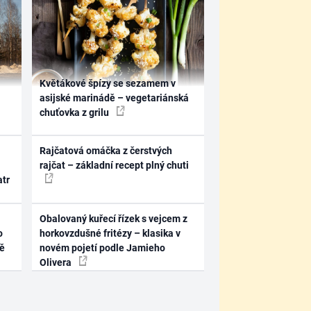
Květákové špízy se sezamem v
asijské marinádě – vegetariánská
chuťovka z grilu
Rajčatová omáčka z čerstvých
rajčat – základní recept plný chuti
atr
Obalovaný kuřecí řízek s vejcem z
o
horkovzdušné fritézy – klasika v
ně
novém pojetí podle Jamieho
Olivera