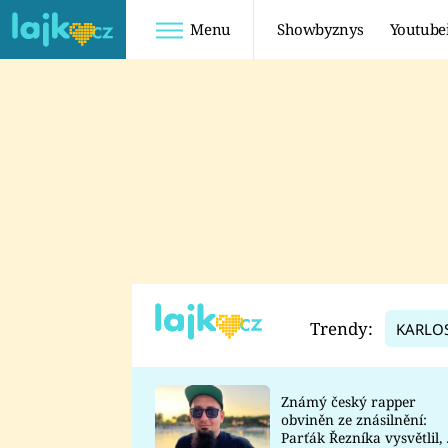
Menu
Showbyznys
Youtube
Youtuberky
Youtubeři
SHOPAHOLICADEL
FATTYPILLOW
ANNA ŠULC
FREESCOOT
SUGAR DENNY
ADAM KAJUMI
LADUŠKA
TADEÁŠ KUBĚNKA
DOMINIKA
DATEL
Trendy:
KARLO
MYSLIVCOVÁ
Známý český rapper
obviněn ze znásilnění:
Parťák Řezníka vysvětlil, 