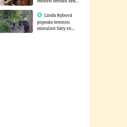
motivu seriálu Sedm
schodů k moci
Linda Rybová
popsala temnou
minulost Sáry ze
seriálu Zákony vlka