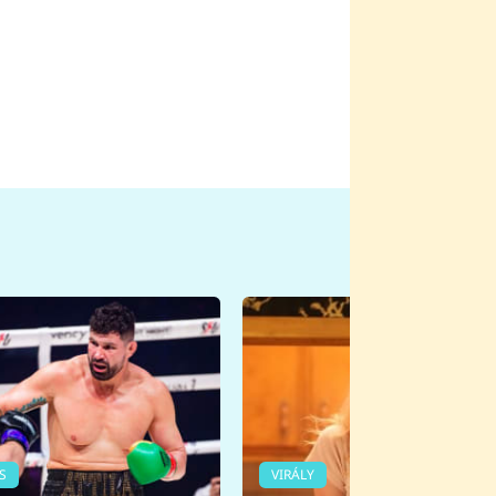
S
VIRÁLY