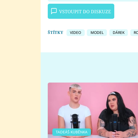
VSTOUPIT DO DISKUZE
ŠTÍTKY
VIDEO
MODEL
DÁREK
R
TADEÁŠ KUBĚNKA