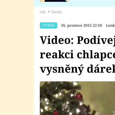
se v Plzni stalo
Lajk
■
Extrém
26. prosince 2015 22:18
Lenk
EXTRÉM
Video: Podívej
reakci chlapc
vysněný dáre