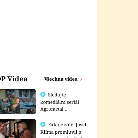
P Videa
Všechna videa
Sledujte
komediální seriál
Agrometal
exkluzivně na
prima+
Exkluzivně: Josef
Klíma promluvil o