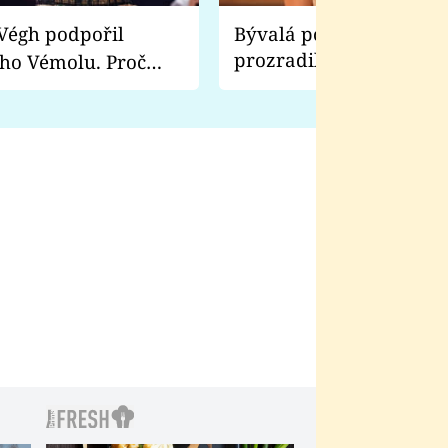
Bývalá pornoherečka
prozradila, co ji šokova
ho Vémolu. Proč
natáčení Euforie. Vážně
ji zápasit s ním než
bylo drsnější než hanba
 Kinclem?
filmy?