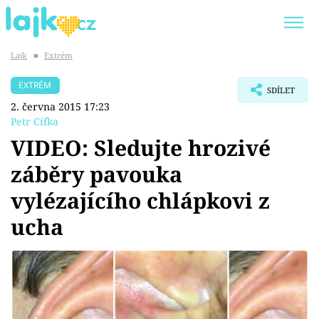
Lajk
■
Extrém
Trendy:
KARLOS VÉMOLA
ONLYFANS
EXTRÉM
SDÍLET
SHOPAHOLICADEL
CLASH OF THE STARS
2. června 2015 17:23
Petr Cífka
VIDEO: Sledujte hrozivé
záběry pavouka
Témata
vylézajícího chlápkovi z
Showbyznys
ucha
Youtubeři
Virály