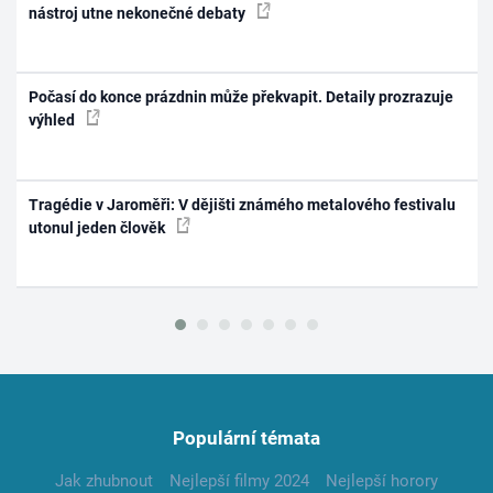
nástroj utne nekonečné debaty
Počasí do konce prázdnin může překvapit. Detaily prozrazuje
výhled
Tragédie v Jaroměři: V dějišti známého metalového festivalu
utonul jeden člověk
Populární témata
Jak zhubnout
Nejlepší filmy 2024
Nejlepší horory