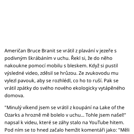
Američan Bruce Branit se vrátil z plavání v jezeře s
podivným škrábáním v uchu. Řekl si, že do něho
nakoukne pomocí mobilu s bleskem. Když si pustil
výsledné video, zděsil se hrůzou. Ze zvukovodu mu
vylezl pavouk, aby se rozhlédl, co ho to ruší. Pak se
vrátil zpátky do svého nového ekologicky vytápěného
domova.
"Minulý víkend jsem se vrátil z koupání na Lake of the
Ozarks a hrozně mě bolelo v uchu... Tohle jsem našel!"
napsal k videu, které se záhy stalo na YouTube hitem.
Pod ním se to hned začalo hemžit komentáři jako: "Měli