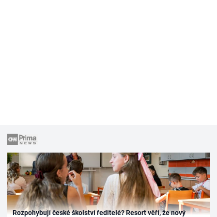
Rozpohybují české školství ředitelé? Resort věří, že nový