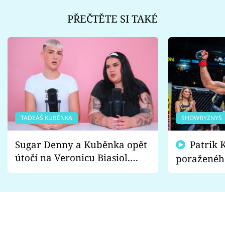
PŘEČTĚTE SI TAKÉ
TADEÁŠ KUBĚNKA
SHOWBYZNYS
Sugar Denny a Kuběnka opět
Patrik Kincl se zastal
útočí na Veronicu Biasiol.
poraženéh
Proč je podle nich falešná a
fanoušci n
lže o své nevěře?