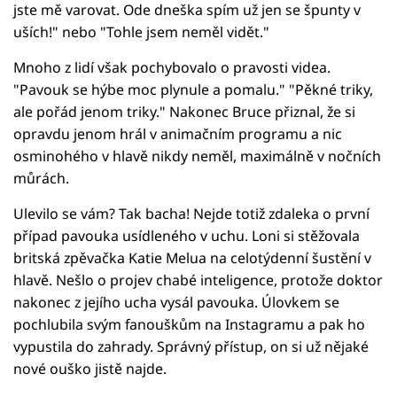
jste mě varovat. Ode dneška spím už jen se špunty v
uších!" nebo "Tohle jsem neměl vidět."
Mnoho z lidí však pochybovalo o pravosti videa.
"Pavouk se hýbe moc plynule a pomalu." "Pěkné triky,
ale pořád jenom triky." Nakonec Bruce přiznal, že si
opravdu jenom hrál v animačním programu a nic
osminohého v hlavě nikdy neměl, maximálně v nočních
můrách.
Ulevilo se vám? Tak bacha! Nejde totiž zdaleka o první
případ pavouka usídleného v uchu. Loni si stěžovala
britská zpěvačka Katie Melua na celotýdenní šustění v
hlavě. Nešlo o projev chabé inteligence, protože doktor
nakonec z jejího ucha vysál pavouka. Úlovkem se
pochlubila svým fanouškům na Instagramu a pak ho
vypustila do zahrady. Správný přístup, on si už nějaké
nové ouško jistě najde.