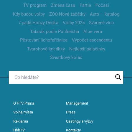
TV program
Změna času
Partie
Počasí
Kdy budou volby
ZOO Nové začátky
Auto – katalog
7 pádů Honzy Dědka
Volby 2025
Svařené víno
Tatarák podle Pohlreicha
Aloe vera
Pěstování lichořeřišnice
Výpočet ascendentu
Tvarohové knedlíky
Nejlepší palačinky
Švestkový koláč
O FTV Prima
Management
Volná místa
Press
Reklama
Castingy a výzvy
HbbTV
Kontakty