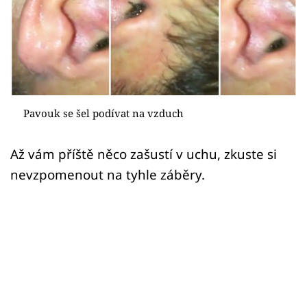
Sex a vztahy
Videa
Sledujte prima+
Přihlášení
Pavouk se šel podívat na vzduch
Až vám příště něco zašustí v uchu, zkuste si
Sledujte nás
nevzpomenout na tyhle záběry.