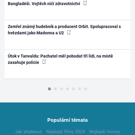
Bangladéši. Vojtěch ničí zdravotnictví
Zemřel známý hudebník a producent Orbit. Spolupracoval s
hvězdami jako Madonna a U2
Útok v Tanvaldu: Pachatel měl pobodat tři lidi, na místě
zasahuje policie
Populární témata
Jak zhubnout
Nejlepší filmy 2024
Nejlepší horory