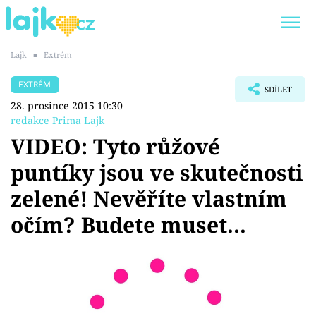
Lajk
■
Extrém
Trendy:
KARLOS VÉMOLA
ONLYFANS
EXTRÉM
SDÍLET
SHOPAHOLICADEL
CLASH OF THE STARS
28. prosince 2015 10:30
redakce Prima Lajk
VIDEO: Tyto růžové
puntíky jsou ve skutečnosti
Témata
zelené! Nevěříte vlastním
Showbyznys
očím? Budete muset...
Youtubeři
Virály