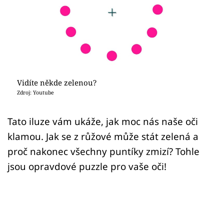
Sex a vztahy
Videa
Sledujte prima+
Přihlášení
Vidíte někde zelenou?
Zdroj: Youtube
Sledujte nás
Tato iluze vám ukáže, jak moc nás naše oči
klamou. Jak se z růžové může stát zelená a
proč nakonec všechny puntíky zmizí? Tohle
jsou opravdové puzzle pro vaše oči!