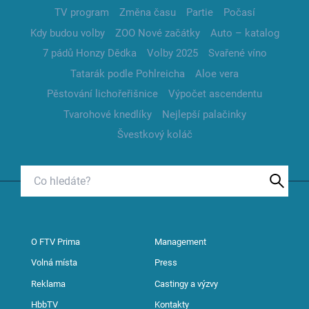
TV program
Změna času
Partie
Počasí
Kdy budou volby
ZOO Nové začátky
Auto – katalog
7 pádů Honzy Dědka
Volby 2025
Svařené víno
Tatarák podle Pohlreicha
Aloe vera
Pěstování lichořeřišnice
Výpočet ascendentu
Tvarohové knedlíky
Nejlepší palačinky
Švestkový koláč
O FTV Prima
Management
Volná místa
Press
Reklama
Castingy a výzvy
HbbTV
Kontakty