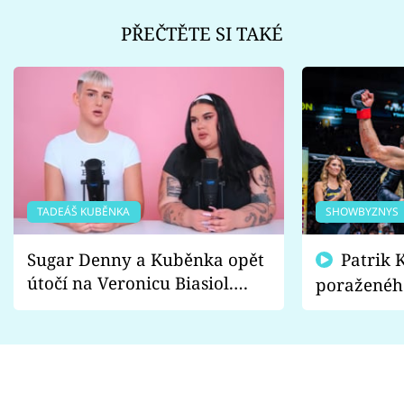
PŘEČTĚTE SI TAKÉ
TADEÁŠ KUBĚNKA
SHOWBYZNYS
Sugar Denny a Kuběnka opět
Patrik Kincl se zastal
útočí na Veronicu Biasiol.
poraženéh
Proč je podle nich falešná a
fanoušci n
lže o své nevěře?