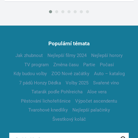
Populární témata
Jak zhubnout
Nejlepší filmy 2024
Nejlepší horory
TV program
Změna času
Partie
Počasí
Kdy budou volby
ZOO Nové začátky
Auto – katalog
7 pádů Honzy Dědka
Volby 2025
Svařené víno
Tatarák podle Pohlreicha
Aloe vera
Pěstování lichořeřišnice
Výpočet ascendentu
Tvarohové knedlíky
Nejlepší palačinky
Švestkový koláč