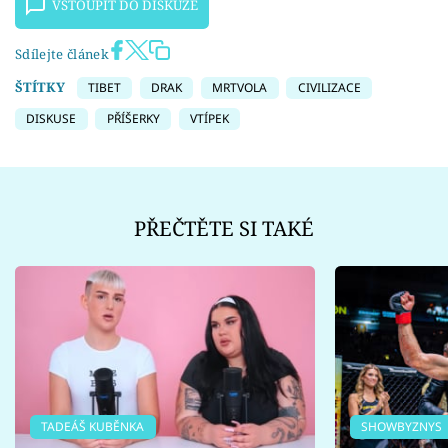
VSTOUPIT DO DISKUZE
Sdílejte článek
ŠTÍTKY
TIBET
DRAK
MRTVOLA
CIVILIZACE
DISKUSE
PŘÍŠERKY
VTÍPEK
PŘEČTĚTE SI TAKÉ
TADEÁŠ KUBĚNKA
SHOWBYZNYS