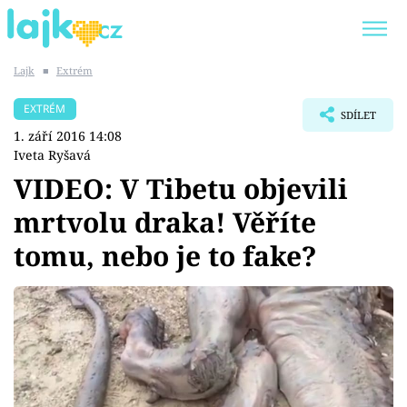
Lajk
■
Extrém
Trendy:
KARLOS VÉMOLA
ONLYFANS
EXTRÉM
SDÍLET
SHOPAHOLICADEL
CLASH OF THE STARS
1. září 2016 14:08
Iveta Ryšavá
VIDEO: V Tibetu objevili
mrtvolu draka! Věříte
Témata
tomu, nebo je to fake?
Showbyznys
Youtubeři
Virály