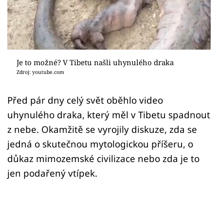
Sex a vztahy
Videa
Sledujte prima+
Je to možné? V Tibetu našli uhynulého draka
Zdroj: youtube.com
Přihlášení
Před pár dny celý svět oběhlo video
uhynulého draka, který měl v Tibetu spadnout
Sledujte nás
z nebe. Okamžitě se vyrojily diskuze, zda se
jedná o skutečnou mytologickou příšeru, o
důkaz mimozemské civilizace nebo zda je to
jen podařený vtípek.