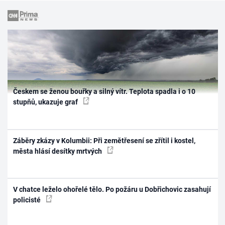
Českem se ženou bouřky a silný vítr. Teplota spadla i o 10
stupňů, ukazuje graf
Záběry zkázy v Kolumbii: Při zemětřesení se zřítil i kostel,
města hlásí desítky mrtvých
V chatce leželo ohořelé tělo. Po požáru u Dobřichovic zasahují
policisté