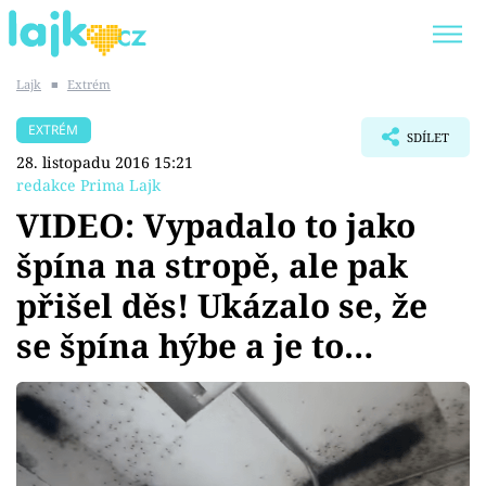
Lajk
■
Extrém
Trendy:
KARLOS VÉMOLA
ONLYFANS
EXTRÉM
SDÍLET
SHOPAHOLICADEL
CLASH OF THE STARS
28. listopadu 2016 15:21
redakce Prima Lajk
VIDEO: Vypadalo to jako
špína na stropě, ale pak
Témata
přišel děs! Ukázalo se, že
Showbyznys
se špína hýbe a je to…
Youtubeři
Virály