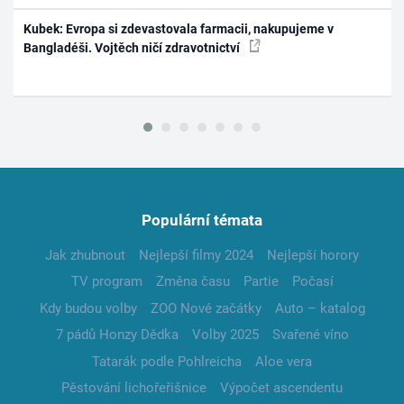
Kubek: Evropa si zdevastovala farmacii, nakupujeme v
Bangladéši. Vojtěch ničí zdravotnictví
Populární témata
Jak zhubnout
Nejlepší filmy 2024
Nejlepší horory
TV program
Změna času
Partie
Počasí
Kdy budou volby
ZOO Nové začátky
Auto – katalog
7 pádů Honzy Dědka
Volby 2025
Svařené víno
Tatarák podle Pohlreicha
Aloe vera
Pěstování lichořeřišnice
Výpočet ascendentu