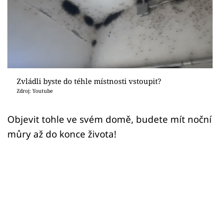
Sex a vztahy
Videa
Sledujte prima+
Přihlášení
Zvládli byste do téhle místnosti vstoupit?
Zdroj: Youtube
Sledujte nás
Objevit tohle ve svém domě, budete mít noční
můry až do konce života!