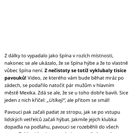
Z dálky to vypadalo jako špína v rozích místnosti,
nakonec se ale ukázalo, že se špína hýbe a že to vlastně
vůbec špína není.
Z nečistoty se totiž vyklubaly tisíce
pavouků!
Video, ze kterého vám bude běhat mráz po
zádech, se podařilo natočit pár mužům v hlavním
městě Mexika. Zdá se ale, že se u toho dobře bavili. Sice
jeden z nich křičel:
„Utíkej!“
, ale přitom se smál!
Pavouci pak začali padat ze stropu, jak se po vstupu
lidských vetřelců začali hýbat. Jakmile jejich klubka
dopadla na podlahu, pavouci se rozeběhli do všech