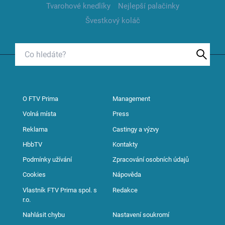
Tvarohové knedlíky
Nejlepší palačinky
Švestkový koláč
O FTV Prima
Management
Volná místa
Press
Reklama
Castingy a výzvy
HbbTV
Kontakty
Podmínky užívání
Zpracování osobních údajů
Cookies
Nápověda
Vlastník FTV Prima spol. s
Redakce
r.o.
Nahlásit chybu
Nastavení soukromí