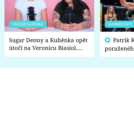
TADEÁŠ KUBĚNKA
SHOWBYZNYS
Sugar Denny a Kuběnka opět
Patrik Kincl se zastal
útočí na Veronicu Biasiol.
poraženéh
Proč je podle nich falešná a
fanoušci n
lže o své nevěře?