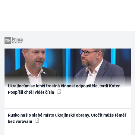
Ukrajincům se lehčí trestná činnost odpouštěla, tvrdí Koten.
Pospíšil chtěl vidět čísla
Rusko našlo slabé místo ukrajinské obrany. Útočit může téměř
bez varování