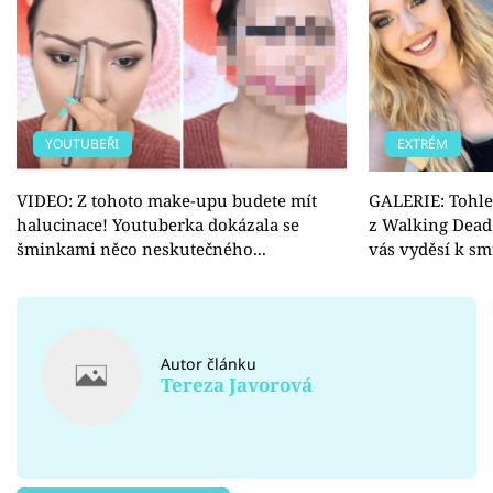
YOUTUBEŘI
EXTRÉM
VIDEO: Z tohoto make-upu budete mít
GALERIE: Tohle 
halucinace! Youtuberka dokázala se
z Walking Dead
šminkami něco neskutečného...
vás vyděsí k smr
Autor článku
Tereza Javorová