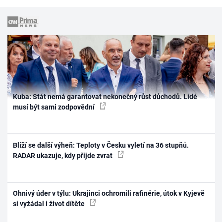
Kuba: Stát nemá garantovat nekonečný růst důchodů. Lidé
musí být sami zodpovědní
Blíží se další výheň: Teploty v Česku vyletí na 36 stupňů.
RADAR ukazuje, kdy přijde zvrat
Ohnivý úder v týlu: Ukrajinci ochromili rafinérie, útok v Kyjevě
si vyžádal i život dítěte