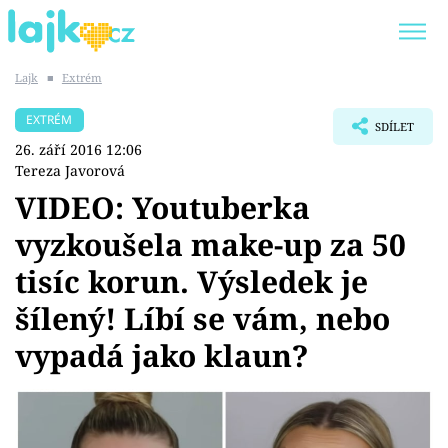
Lajk
■
Extrém
Trendy:
KARLOS VÉMOLA
ONLYFANS
EXTRÉM
SDÍLET
SHOPAHOLICADEL
CLASH OF THE STARS
26. září 2016 12:06
Tereza Javorová
VIDEO: Youtuberka
vyzkoušela make-up za 50
Témata
tisíc korun. Výsledek je
Showbyznys
šílený! Líbí se vám, nebo
vypadá jako klaun?
Youtubeři
Virály