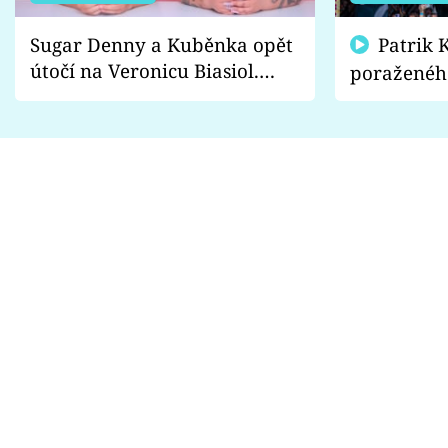
Sugar Denny a Kuběnka opět
Patrik Kincl se zastal
útočí na Veronicu Biasiol.
poraženéh
Proč je podle nich falešná a
fanoušci n
lže o své nevěře?