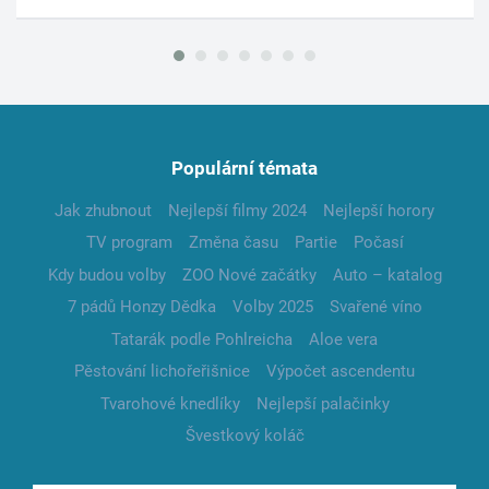
Populární témata
Jak zhubnout
Nejlepší filmy 2024
Nejlepší horory
TV program
Změna času
Partie
Počasí
Kdy budou volby
ZOO Nové začátky
Auto – katalog
7 pádů Honzy Dědka
Volby 2025
Svařené víno
Tatarák podle Pohlreicha
Aloe vera
Pěstování lichořeřišnice
Výpočet ascendentu
Tvarohové knedlíky
Nejlepší palačinky
Švestkový koláč