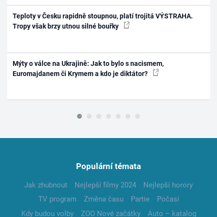
Teploty v Česku rapidně stoupnou, platí trojitá VÝSTRAHA.
Tropy však brzy utnou silné bouřky
Mýty o válce na Ukrajině: Jak to bylo s nacismem,
Euromajdanem či Krymem a kdo je diktátor?
Populární témata
Jak zhubnout
Nejlepší filmy 2024
Nejlepší horory
TV program
Změna času
Partie
Počasí
Kdy budou volby
ZOO Nové začátky
Auto – katalog