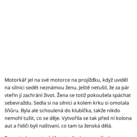
Motorkář jel na své motorce na projížďku, když uviděl
na silnici sedět neznámou ženu. Ještě netušil, že za pár
vteřin jí zachrání život. Žena se totiž pokoušela spáchat
sebevraždu. Sedla si na silnici a kolem krku si omotala
šňůru. Byla ale schoulená do klubíčka, takže nikdo
nemohl tušit, co se děje. Vytvořila se tak před ní kolona
aut a řidiči byli naštvaní, co tam ta ženská dělá.