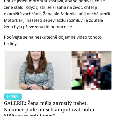
Pouze jeden motorkář zastavil, aby se podíval, co se
ženě stalo. Když zjistil, že si sahá na život, chtěl ji
okamžitě zachránit. Žena ale žadonila, ať ji nechá umřít.
Motorkář jí naštěstí sebevraždu rozmluvil a zoufalá
žena byla převezena do nemocnice.
Podívejte se na neskutečně dojemné video tohoto
hrdiny!
EXTRÉM
GALERIE: Žena měla zarostlý nehet.
Nakonec jí ale museli amputovat nohu!
Může se to stát i vám?