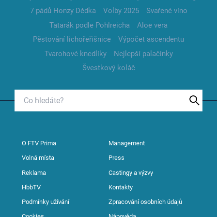
7 pádů Honzy Dědka
Volby 2025
Svařené víno
Tatarák podle Pohlreicha
Aloe vera
Pěstování lichořeřišnice
Výpočet ascendentu
Tvarohové knedlíky
Nejlepší palačinky
Švestkový koláč
O FTV Prima
Management
Volná místa
Press
Reklama
Castingy a výzvy
HbbTV
Kontakty
Podmínky užívání
Zpracování osobních údajů
Cookies
Nápověda