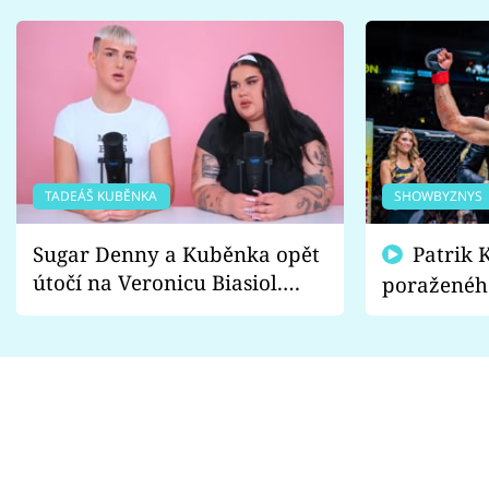
TADEÁŠ KUBĚNKA
SHOWBYZNYS
Sugar Denny a Kuběnka opět
Patrik Kincl se zastal
útočí na Veronicu Biasiol.
poraženéh
Proč je podle nich falešná a
fanoušci n
lže o své nevěře?