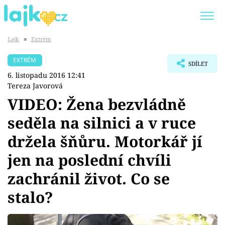
Lajk
■
Extrém
Trendy:
KARLOS VÉMOLA
ONLYFANS
EXTRÉM
SDÍLET
SHOPAHOLICADEL
CLASH OF THE STARS
6. listopadu 2016 12:41
Tereza Javorová
VIDEO: Žena bezvládně
seděla na silnici a v ruce
Témata
držela šňůru. Motorkář jí
Showbyznys
jen na poslední chvíli
zachránil život. Co se
Youtubeři
stalo?
Virály