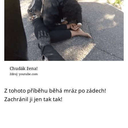
Sex a vztahy
Videa
Sledujte prima+
Přihlášení
Sledujte nás
Chudák žena!
Zdroj: youtube.com
Z tohoto příběhu běhá mráz po zádech!
Zachránil ji jen tak tak!