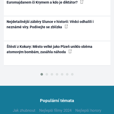
Euromajdanem či Krymem a kdo je diktátor?
Nejdetailnější záběry Slunce v historii: Vědci odhalili i
neznámé víry. Podívejte se zblízka
Štěstí z Kokury: Město velké jako Plzeň uniklo oběma
atomovým bombám, zasáhla náhoda
Populární témata
Jak zhubnout
Nejlepší filmy 2024
Nejlepší horory