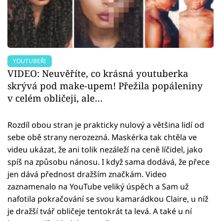
YOUTUBEŘI
VIDEO: Neuvěříte, co krásná youtuberka
skrývá pod make-upem! Přežila popáleniny
v celém obličeji, ale…
Rozdíl obou stran je prakticky nulový a většina lidí od
sebe obě strany nerozezná. Maskérka tak chtěla ve
videu ukázat, že ani tolik nezáleží na ceně líčidel, jako
spíš na způsobu nánosu. I když sama dodává, že přece
jen dává přednost dražším značkám. Video
zaznamenalo na YouTube veliký úspěch a Sam už
nafotila pokračování se svou kamarádkou Claire, u níž
je dražší tvář obličeje tentokrát ta levá. A také u ní