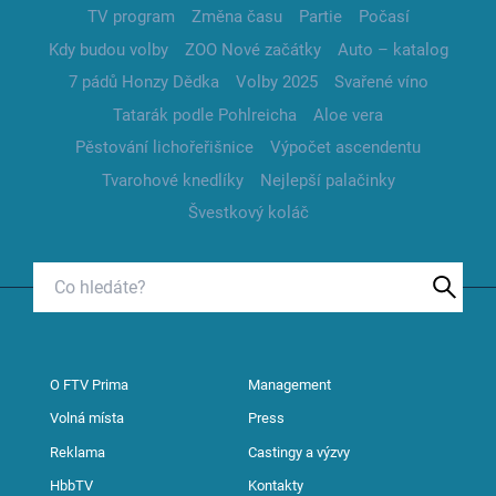
TV program
Změna času
Partie
Počasí
Kdy budou volby
ZOO Nové začátky
Auto – katalog
7 pádů Honzy Dědka
Volby 2025
Svařené víno
Tatarák podle Pohlreicha
Aloe vera
Pěstování lichořeřišnice
Výpočet ascendentu
Tvarohové knedlíky
Nejlepší palačinky
Švestkový koláč
O FTV Prima
Management
Volná místa
Press
Reklama
Castingy a výzvy
HbbTV
Kontakty