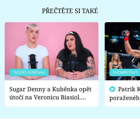
PŘEČTĚTE SI TAKÉ
TADEÁŠ KUBĚNKA
SHOWBYZNYS
Sugar Denny a Kuběnka opět
Patrik Kincl se zastal
útočí na Veronicu Biasiol.
poraženéh
Proč je podle nich falešná a
fanoušci n
lže o své nevěře?