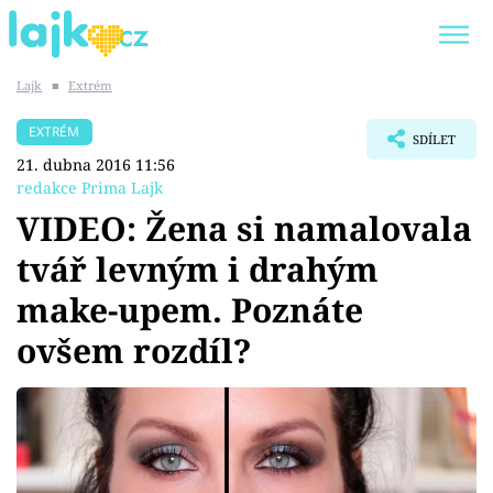
Lajk
■
Extrém
Trendy:
KARLOS VÉMOLA
ONLYFANS
EXTRÉM
SDÍLET
SHOPAHOLICADEL
CLASH OF THE STARS
21. dubna 2016 11:56
redakce Prima Lajk
VIDEO: Žena si namalovala
tvář levným i drahým
Témata
make-upem. Poznáte
Showbyznys
ovšem rozdíl?
Youtubeři
Virály