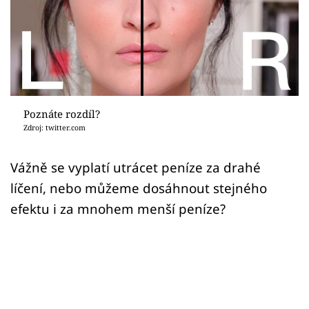
Sex a vztahy
Videa
Sledujte prima+
Přihlášení
Poznáte rozdíl?
Zdroj: twitter.com
Sledujte nás
Vážně se vyplatí utrácet peníze za drahé
líčení, nebo můžeme dosáhnout stejného
efektu i za mnohem menší peníze?