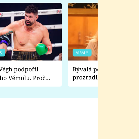
S
VIRÁLY
Bývalá pornoherečka
prozradila, co ji šokova
ho Vémolu. Proč
natáčení Euforie. Vážně
ji zápasit s ním než
bylo drsnější než hanba
 Kinclem?
filmy?