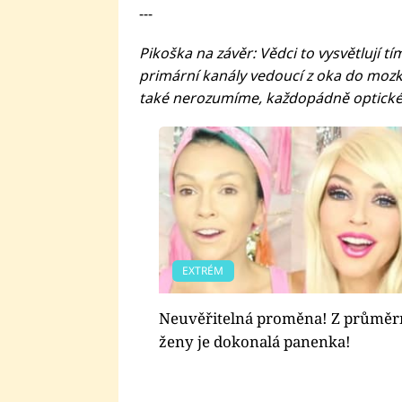
---
Pikoška na závěr: Vědci to vysvětlují t
primární kanály vedoucí z oka do moz
také nerozumíme, každopádně optické i
EXTRÉM
Neuvěřitelná proměna! Z průměr
ženy je dokonalá panenka!