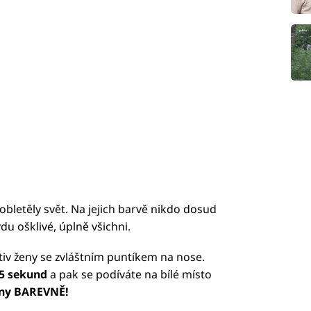
bletěly svět. Na jejich barvě nikdo dosud
u ošklivé, úplně všichni.
iv ženy se zvláštním puntíkem na nose.
5 sekund
a pak se podíváte na bílé místo
eny BAREVNĚ!