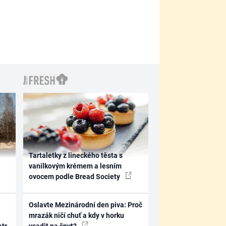
Tartaletky z lineckého těsta s
vanilkovým krémem a lesním
ovocem podle Bread Society
Oslavte Mezinárodní den piva: Proč
mrazák ničí chuť a kdy v horku
atr
vsadit na šnyt?