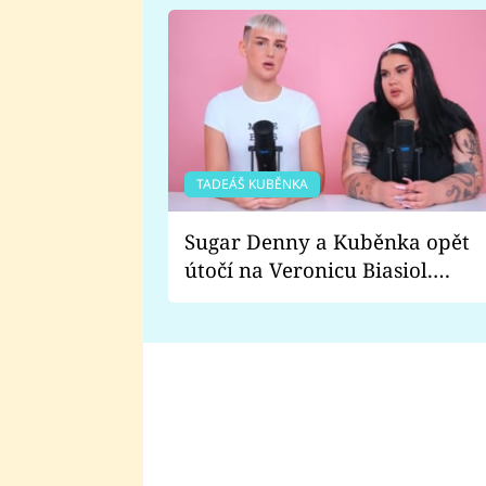
TADEÁŠ KUBĚNKA
Sugar Denny a Kuběnka opět
útočí na Veronicu Biasiol.
Proč je podle nich falešná a
lže o své nevěře?