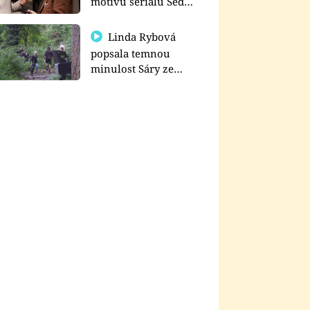
motivu seriálu Sedm
schodů k moci
Linda Rybová
popsala temnou
minulost Sáry ze
seriálu Zákony vlka