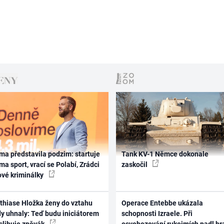
ma představila podzim: startuje
Tank KV-1 Němce dokonale
ma sport, vrací se Polabí, Zrádci
zaskočil
ové kriminálky
thiase Hložka ženy do vztahu
Operace Entebbe ukázala
dy uhnaly: Teď budu iniciátorem
schopnosti Izraele. Při
 slibuje zpěvák
osvobozování rukojmích padl br