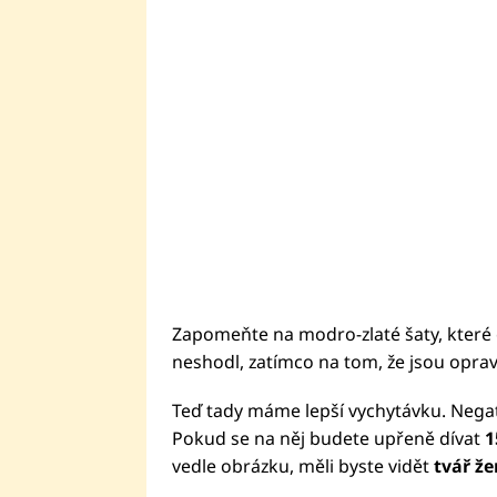
Zapomeňte na modro-zlaté šaty, které o
neshodl, zatímco na tom, že jsou opravd
Teď tady máme lepší vychytávku. Negat
Pokud se na něj budete upřeně dívat
1
vedle obrázku, měli byste vidět
tvář ž