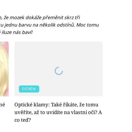
ím, že mozek dokáže přeměnit skrz tři
ku jednu barvu na několik odstínů. Moc tomu
luze nás baví!
EXTRÉM
né
Optické klamy: Také říkáte, že tomu
uvěříte, až to uvidíte na vlastní oči? A
co teď?