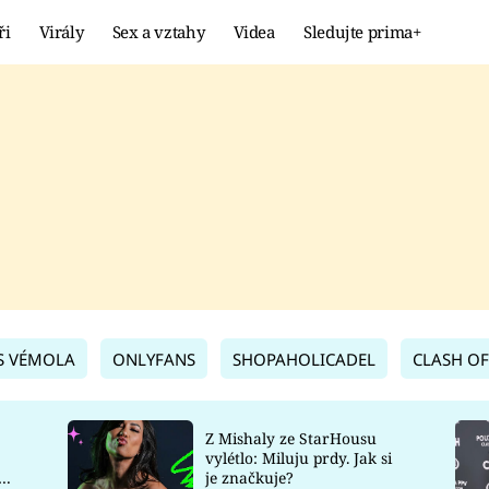
ři
Virály
Sex a vztahy
Videa
Sledujte prima+
Showbyznys
Extrém
VIRÁLY
KURIOZITY
VIDEA
KVÍZY
S VÉMOLA
ONLYFANS
SHOPAHOLICADEL
CLASH OF
Z Mishaly ze StarHousu
vylétlo: Miluju prdy. Jak si
co
je značkuje?