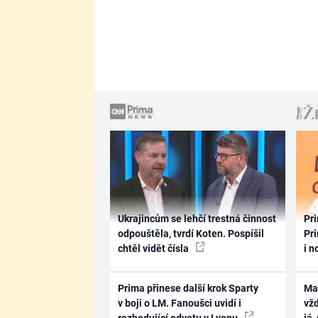
Ukrajincům se lehčí trestná činnost
Pri
odpouštěla, tvrdí Koten. Pospíšil
Pri
chtěl vidět čísla
i n
Prima přinese další krok Sparty
Ma
v boji o LM. Fanoušci uvidí i
vž
rozhodující odvetu v Lyonu
já,