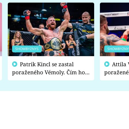
SHOWBYZNYS
SHOWBYZNY
Patrik Kincl se zastal
Attila Végh podpořil
poraženého Vémoly. Čím ho
poražené
fanoušci naštvali?
chce radě
s vítězem