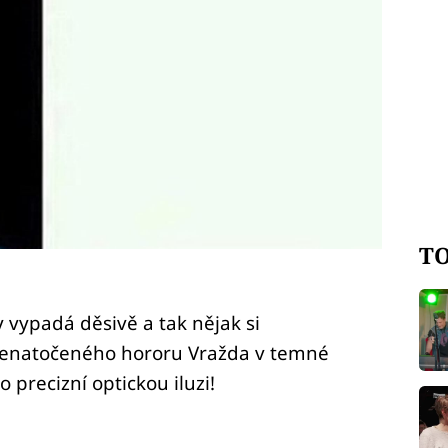
TO
y vypadá děsivě a tak nějak si
enatočeného hororu Vražda v temné
 precizní optickou iluzi!