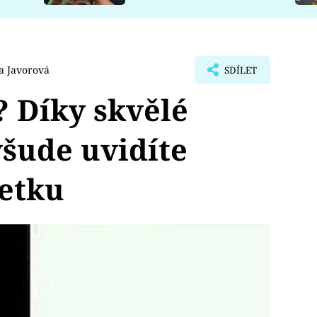
a Javorová
SDÍLET
? Díky skvělé
všude uvidíte
etku