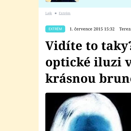
se v Plzni stalo
Lajk
■
Extrém
1. července 2015 15:32
Terez
EXTRÉM
Vidíte to taky
optické iluzi 
krásnou brun