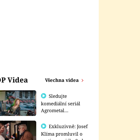
P Videa
Všechna videa
Sledujte
komediální seriál
Agrometal
exkluzivně na
prima+
Exkluzivně: Josef
Klíma promluvil o