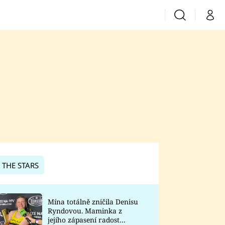
Vyhledávání
Můj 
Prima+
CNN Prima News
Prima Fresh
Prima Living
Prima Zoom
 THE STARS
Prima Lajk
Mína totálně zničila Denisu
Ryndovou. Maminka z
Sledujte nás
jejího zápasení radost