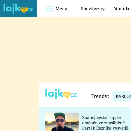
Menu
Showbyznys
Youtube
Youtuberky
Youtubeři
SHOPAHOLICADEL
FATTYPILLOW
ANNA ŠULC
FREESCOOT
SUGAR DENNY
ADAM KAJUMI
LADUŠKA
TADEÁŠ KUBĚNKA
DOMINIKA
DATEL
Trendy:
KARLO
MYSLIVCOVÁ
Známý český rapper
obviněn ze znásilnění:
Parťák Řezníka vysvětlil, 