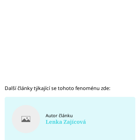
Sex a vztahy
Videa
Sledujte prima+
Přihlášení
Sledujte nás
Další články týkající se tohoto fenoménu zde:
Autor článku
Lenka Zajícová