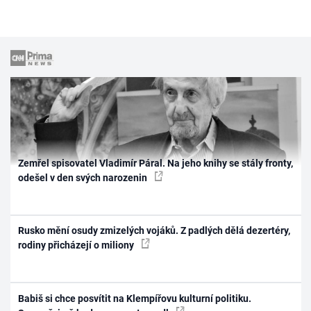
Zemřel spisovatel Vladimír Páral. Na jeho knihy se stály fronty,
odešel v den svých narozenin
Rusko mění osudy zmizelých vojáků. Z padlých dělá dezertéry,
rodiny přicházejí o miliony
Babiš si chce posvítit na Klempířovu kulturní politiku.