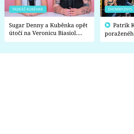
TADEÁŠ KUBĚNKA
SHOWBYZNYS
Sugar Denny a Kuběnka opět
Patrik Kincl se zastal
útočí na Veronicu Biasiol.
poraženéh
Proč je podle nich falešná a
fanoušci n
lže o své nevěře?