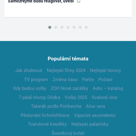
Samozřejmě budu reagovat, uvedl
Populární témata
Jak zhubnout
Nejlepší filmy 2024
Nejlepší horory
TV program
Změna času
Partie
Počasí
Kdy budou volby
ZOO Nové začátky
Auto – katalog
7 pádů Honzy Dědka
Volby 2025
Svařené víno
Tatarák podle Pohlreicha
Aloe vera
Pěstování lichořeřišnice
Výpočet ascendentu
Tvarohové knedlíky
Nejlepší palačinky
Švestkový koláč