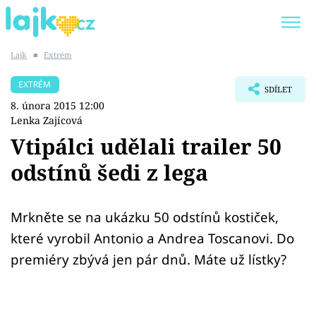
Lajk
■
Extrém
Trendy:
KARLOS VÉMOLA
ONLYFANS
EXTRÉM
SDÍLET
SHOPAHOLICADEL
CLASH OF THE STARS
8. února 2015 12:00
Lenka Zajícová
Vtipálci udělali trailer 50
odstínů šedi z lega
Témata
Showbyznys
Mrkněte se na ukázku 50 odstínů kostiček,
které vyrobil Antonio a Andrea Toscanovi. Do
Youtubeři
premiéry zbývá jen pár dnů. Máte už lístky?
Virály