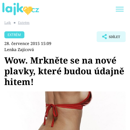
Lajk
■
Extrém
Trendy:
KARLOS VÉMOLA
ONLYFANS
EXTRÉM
SDÍLET
SHOPAHOLICADEL
CLASH OF THE STARS
28. července 2015 15:09
Lenka Zajícová
Wow. Mrkněte se na nové
plavky, které budou údajně
Témata
hitem!
Showbyznys
Youtubeři
Virály