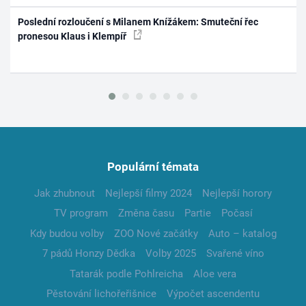
Poslední rozloučení s Milanem Knížákem: Smuteční řec
pronesou Klaus i Klempíř
Populární témata
Jak zhubnout
Nejlepší filmy 2024
Nejlepší horory
TV program
Změna času
Partie
Počasí
Kdy budou volby
ZOO Nové začátky
Auto – katalog
7 pádů Honzy Dědka
Volby 2025
Svařené víno
Tatarák podle Pohlreicha
Aloe vera
Pěstování lichořeřišnice
Výpočet ascendentu