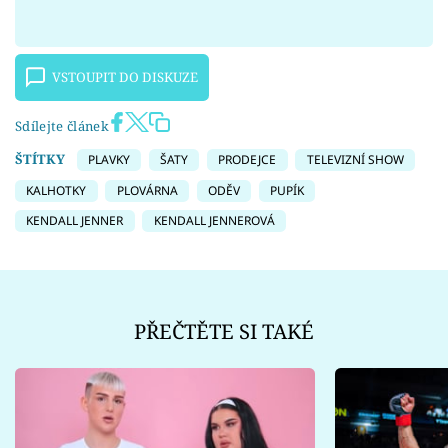
VSTOUPIT DO DISKUZE
Sdílejte článek
ŠTÍTKY
PLAVKY
ŠATY
PRODEJCE
TELEVIZNÍ SHOW
KALHOTKY
PLOVÁRNA
ODĚV
PUPÍK
KENDALL JENNER
KENDALL JENNEROVÁ
PŘEČTĚTE SI TAKÉ