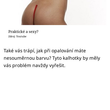
Sex a vztahy
Videa
Sledujte prima+
Praktické a sexy?
Zdroj: Youtube
Přihlášení
Také vás trápí, jak při opalování máte
nesouměrnou barvu? Tyto kalhotky by měly
Sledujte nás
vás problém navždy vyřešit.