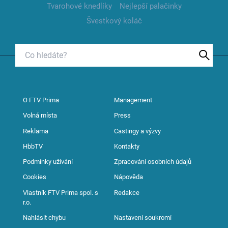
Tvarohové knedlíky
Nejlepší palačinky
Švestkový koláč
O FTV Prima
Management
Volná místa
Press
Reklama
Castingy a výzvy
HbbTV
Kontakty
Podmínky užívání
Zpracování osobních údajů
Cookies
Nápověda
Vlastník FTV Prima spol. s
Redakce
r.o.
Nahlásit chybu
Nastavení soukromí