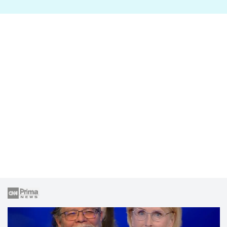
lže o své nevěře?