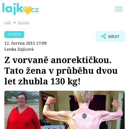
Lajk
■
Extrém
Trendy:
KARLOS VÉMOLA
ONLYFANS
EXTRÉM
SDÍLET
SHOPAHOLICADEL
CLASH OF THE STARS
12. června 2015 17:09
Lenka Zajícová
Z vorvaně anorektičkou.
Tato žena v průběhu dvou
Témata
let zhubla 130 kg!
Showbyznys
Youtubeři
Virály