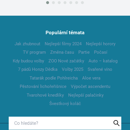
Populární témata
Jak zhubnout
Nejlepší filmy 2024
Nejlepší horory
TV program
Změna času
Partie
Počasí
Kdy budou volby
ZOO Nové začátky
Auto – katalog
7 pádů Honzy Dědka
Volby 2025
Svařené víno
Tatarák podle Pohlreicha
Aloe vera
Pěstování lichořeřišnice
Výpočet ascendentu
Tvarohové knedlíky
Nejlepší palačinky
Švestkový koláč