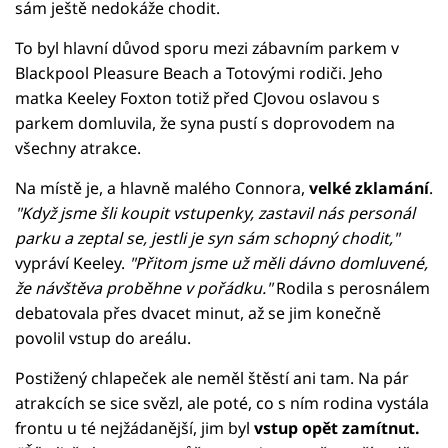
sám ještě nedokáže chodit.
To byl hlavní důvod sporu mezi zábavním parkem v
Blackpool Pleasure Beach a Totovými rodiči. Jeho
matka Keeley Foxton totiž před CJovou oslavou s
parkem domluvila, že syna pustí s doprovodem na
všechny atrakce.
Na místě je, a hlavně malého Connora,
velké zklamání
.
"Když jsme šli koupit vstupenky, zastavil nás personál
parku a zeptal se, jestli je syn sám schopný chodit,"
vypráví Keeley.
"Přitom jsme už měli dávno domluvené,
že návštěva proběhne v pořádku."
Rodila s perosnálem
debatovala přes dvacet minut, až se jim konečně
povolil vstup do areálu.
Postižený chlapeček ale neměl štěstí ani tam. Na pár
atrakcích se sice svězl, ale poté, co s ním rodina vystála
frontu u té nejžádanější, jim byl
vstup opět zamítnut.