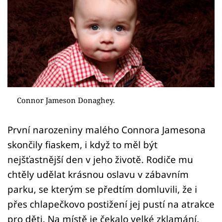
Sex a vztahy
Videa
Sledujte prima+
Přihlášení
Connor Jameson Donaghey.
Sledujte nás
První narozeniny malého Connora Jamesona
skončily fiaskem, i když to měl být
nejšťastnější den v jeho životě. Rodiče mu
chtěly udělat krásnou oslavu v zábavním
parku, se kterým se předtím domluvili, že i
přes chlapečkovo postižení jej pustí na atrakce
pro děti. Na místě je čekalo velké zklamání.