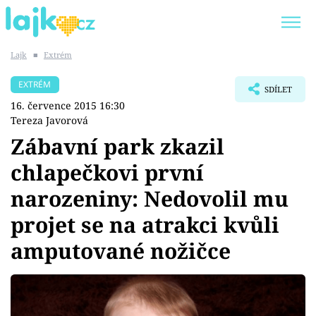
Lajk
■
Extrém
Trendy:
KARLOS VÉMOLA
ONLYFANS
EXTRÉM
SDÍLET
SHOPAHOLICADEL
CLASH OF THE STARS
16. července 2015 16:30
Tereza Javorová
Zábavní park zkazil
chlapečkovi první
Témata
narozeniny: Nedovolil mu
Showbyznys
projet se na atrakci kvůli
amputované nožičce
Youtubeři
Virály