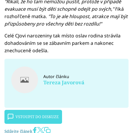
"Říkali, že ho tam nemůžou pustit, protože v případě
evakuace musí být děti schopné odejít po svých,"
řiká
rozhořčeně matka.
"To je ale hloupost, atrakce mají být
přizpůsobeny pro všechny děti bez rozdílu!"
Celé CJovi narozeniny tak místo oslav rodina strávila
dohadováním se se zábavním parkem a nakonec
znechuceně odešla.
Autor článku
Tereza Javorová
VSTOUPIT DO DISKUZE
Sdílejte článek