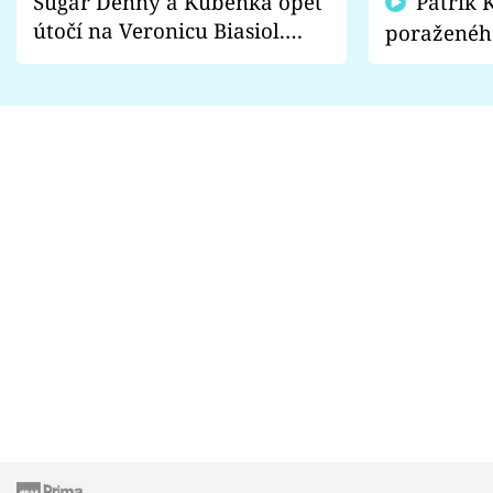
Sugar Denny a Kuběnka opět
Patrik Kincl se zastal
útočí na Veronicu Biasiol.
poraženéh
Proč je podle nich falešná a
fanoušci n
lže o své nevěře?