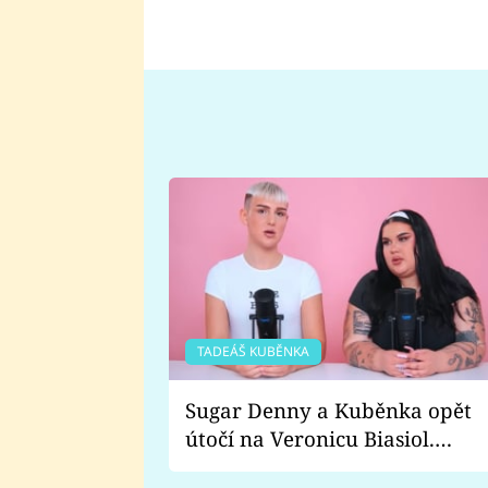
TADEÁŠ KUBĚNKA
Sugar Denny a Kuběnka opět
útočí na Veronicu Biasiol.
Proč je podle nich falešná a