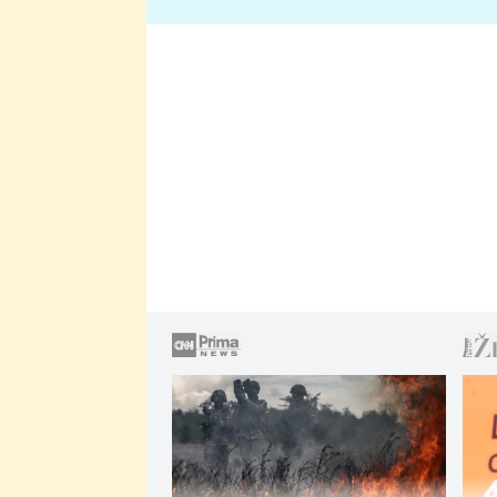
lže o své nevěře?