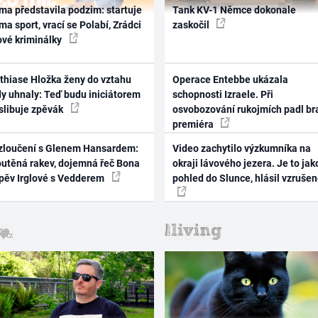
ma představila podzim: startuje
Tank KV-1 Němce dokonale
ma sport, vrací se Polabí, Zrádci
zaskočil
ové kriminálky
thiase Hložka ženy do vztahu
Operace Entebbe ukázala
dy uhnaly: Teď budu iniciátorem
schopnosti Izraele. Při
 slibuje zpěvák
osvobozování rukojmích padl br
premiéra
zloučení s Glenem Hansardem:
Video zachytilo výzkumníka na
outěná rakev, dojemná řeč Bona
okraji lávového jezera. Je to jak
zpěv Irglové s Vedderem
pohled do Slunce, hlásil vzruše