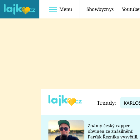
Menu
Showbyznys
Youtube
Youtuberky
Youtubeři
SHOPAHOLICADEL
FATTYPILLOW
ANNA ŠULC
FREESCOOT
SUGAR DENNY
ADAM KAJUMI
LADUŠKA
TADEÁŠ KUBĚNKA
DOMINIKA
DATEL
Trendy:
KARLO
MYSLIVCOVÁ
Známý český rapper
obviněn ze znásilnění:
Parťák Řezníka vysvětlil, 