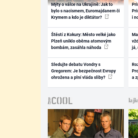
Mýty o válce na Ukrajině: Jak to
Pri
bylo s nacismem, Euromajdanem či
Pri
Krymem a kdo je diktátor?
i n
Štěstí z Kokury: Město velké jako
Ma
Plzeň uniklo oběma atomovým
vž
bombám, zasáhla náhoda
já,
Sledujte debatu Vondry s
Ro
Gregorem: Je bezpečnost Evropy
Pr
ohrožena a plní vláda sliby?
a 