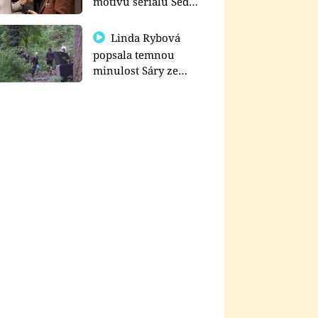
motivu seriálu Sedm
schodů k moci
Linda Rybová
popsala temnou
minulost Sáry ze
seriálu Zákony vlka