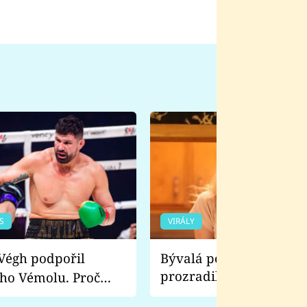
S
VIRÁLY
Bývalá pornoherečka
prozradila, co ji šokova
ho Vémolu. Proč
natáčení Euforie. Vážně
ji zápasit s ním než