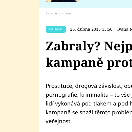
se v Plzni stalo
Lajk
■
Extrém
25. dubna 2015 15:50
Ivana 
EXTRÉM
Zabraly? Nejp
kampaně proti
Prostituce, drogová závislost, 
pornografie, kriminalita – to vše
lidí vykonává pod tlakem a pod h
kampaně se snaží těmto problém
veřejnost.