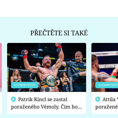
PŘEČTĚTE SI TAKÉ
SHOWBYZNYS
SHOWBYZNY
Patrik Kincl se zastal
Attila Végh podpořil
poraženého Vémoly. Čím ho
poražené
fanoušci naštvali?
chce radě