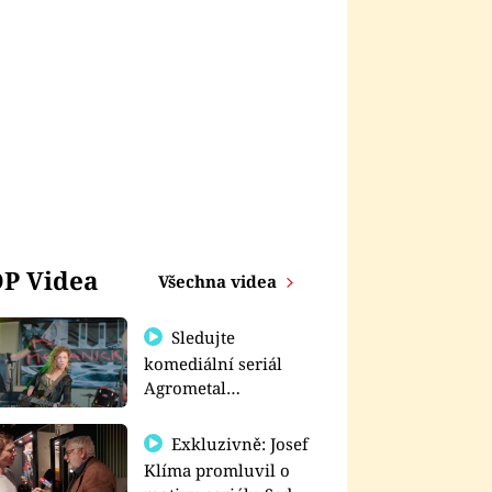
P Videa
Všechna videa
Sledujte
komediální seriál
Agrometal
exkluzivně na
prima+
Exkluzivně: Josef
Klíma promluvil o