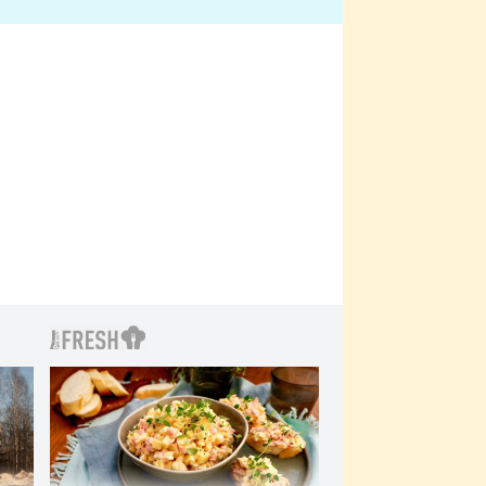
bylo drsnější než hanba
 Kinclem?
filmy?