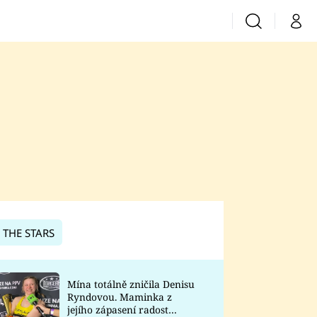
Vyhledávání
Můj 
Prima+
CNN Prima News
Prima Fresh
Prima Living
Prima Zoom
 THE STARS
Prima Lajk
Mína totálně zničila Denisu
Ryndovou. Maminka z
Sledujte nás
jejího zápasení radost