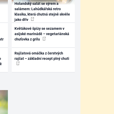
Holandský salát se sýrem a
salámem: Lahůdkářská retro
klasika, která chutná stejně skvěle
jako dřív
Květákové špízy se sezamem v
asijské marinádě – vegetariánská
atr
chuťovka z grilu
Rajčatová omáčka z čerstvých
o
rajčat – základní recept plný chuti
ně