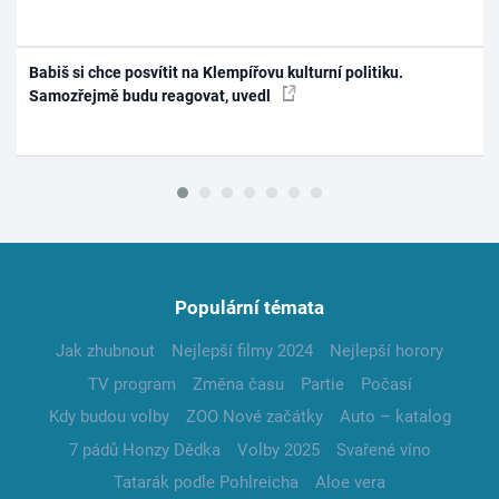
Babiš si chce posvítit na Klempířovu kulturní politiku.
Samozřejmě budu reagovat, uvedl
Populární témata
Jak zhubnout
Nejlepší filmy 2024
Nejlepší horory
TV program
Změna času
Partie
Počasí
Kdy budou volby
ZOO Nové začátky
Auto – katalog
7 pádů Honzy Dědka
Volby 2025
Svařené víno
Tatarák podle Pohlreicha
Aloe vera