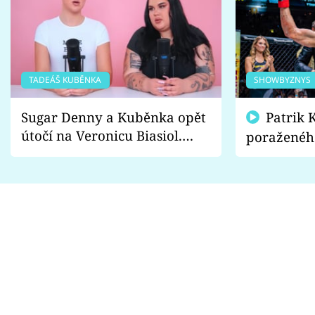
TADEÁŠ KUBĚNKA
SHOWBYZNYS
Sugar Denny a Kuběnka opět
Patrik Kincl se zastal
útočí na Veronicu Biasiol.
poraženéh
Proč je podle nich falešná a
fanoušci n
lže o své nevěře?