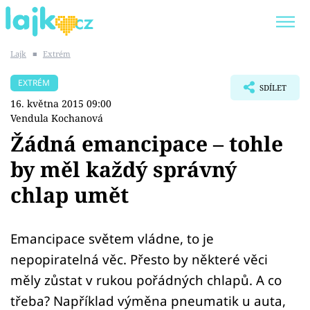
Lajk
■
Extrém
Trendy:
KARLOS VÉMOLA
ONLYFANS
EXTRÉM
SDÍLET
SHOPAHOLICADEL
CLASH OF THE STARS
16. května 2015 09:00
Vendula Kochanová
Žádná emancipace – tohle
by měl každý správný
Témata
chlap umět
Showbyznys
Emancipace světem vládne, to je
Youtubeři
nepopiratelná věc. Přesto by některé věci
Virály
měly zůstat v rukou pořádných chlapů. A co
třeba? Například výměna pneumatik u auta,