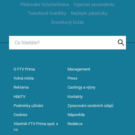
Pěstování lichořeřišnice
Výpočet ascendentu
Tvarohové knedlíky
Nejlepší palačinky
Švestkový koláč
O FTV Prima
Management
Volná místa
Press
Reklama
Castingy a výzvy
HbbTV
Kontakty
Podmínky užívání
Zpracování osobních údajů
Cookies
Nápověda
Vlastník FTV Prima spol. s
Redakce
r.o.