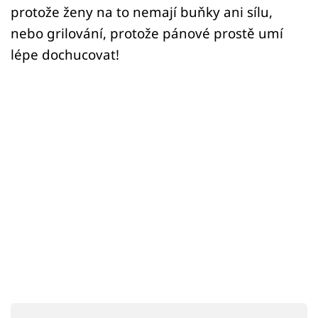
Sex a vztahy
protože ženy na to nemají buňky ani sílu,
nebo grilování, protože pánové prostě umí
Videa
lépe dochucovat!
Sledujte prima+
Přihlášení
Sledujte nás