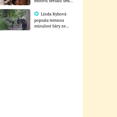
motivu seriálu Sedm
schodů k moci
Linda Rybová
popsala temnou
minulost Sáry ze
seriálu Zákony vlka