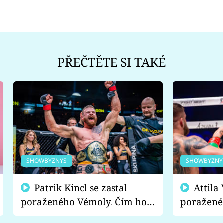
PŘEČTĚTE SI TAKÉ
SHOWBYZNYS
SHOWBYZNY
Patrik Kincl se zastal
Attila Végh podpořil
poraženého Vémoly. Čím ho
poražené
fanoušci naštvali?
chce radě