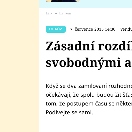
se v Plzni stalo
Lajk
■
Extrém
7. července 2015 14:30
Vendu
EXTRÉM
Zásadní rozdí
svobodnými a
Když se dva zamilovaní rozhodno
očekávají, že spolu budou žít šťa
tom, že postupem času se někte
Podívejte se sami.