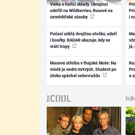
Válka o hořící sklady. Ukrajinci
Pri
udeřili na Wildberries, Rusové na
Pri
zemědělské zásoby
i n
Počasí udělá dvojitou otočku, udeří
Ma
i bouřky. RADAR ukazuje, kdy se
vž
vrátí tropy
já,
Masová střelba v thajské škole: Na
Ro
místě je sedm mrtvých. Student po
Pr
útoku spáchal sebevraždu
a 