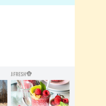
bylo drsnější než hanba
 Kinclem?
filmy?