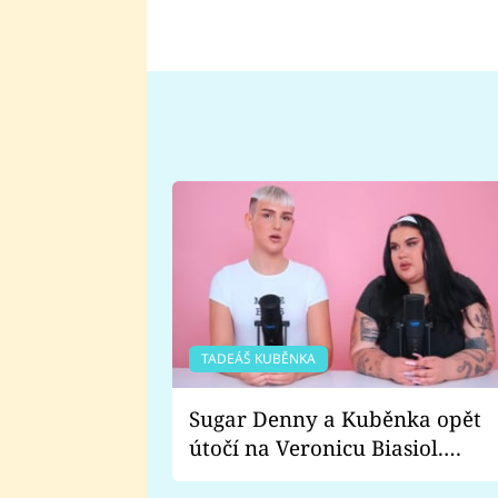
TADEÁŠ KUBĚNKA
Sugar Denny a Kuběnka opět
útočí na Veronicu Biasiol.
Proč je podle nich falešná a