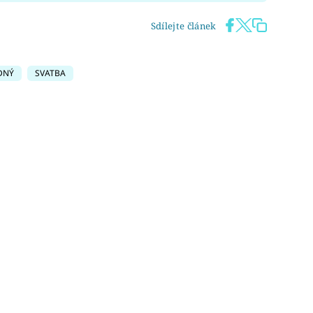
Sdílejte článek
DNÝ
SVATBA