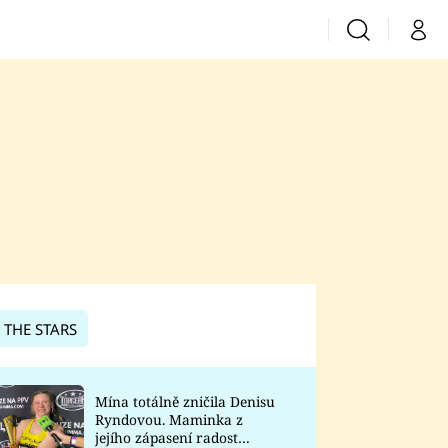
Vyhledávání
Můj 
Prima+
CNN Prima News
Prima Fresh
Prima Living
Prima Zoom
 THE STARS
Prima Lajk
Mína totálně zničila Denisu
Ryndovou. Maminka z
Sledujte nás
jejího zápasení radost