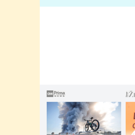
lže o své nevěře?