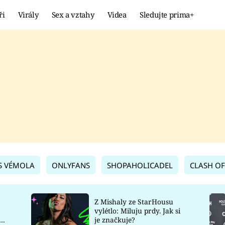
ři
Virály
Sex a vztahy
Videa
Sledujte prima+
Showbyznys
Extrém
VIRÁLY
KURIOZITY
VIDEA
KVÍZY
S VÉMOLA
ONLYFANS
SHOPAHOLICADEL
CLASH OF
Z Mishaly ze StarHousu
vylétlo: Miluju prdy. Jak si
co
je značkuje?