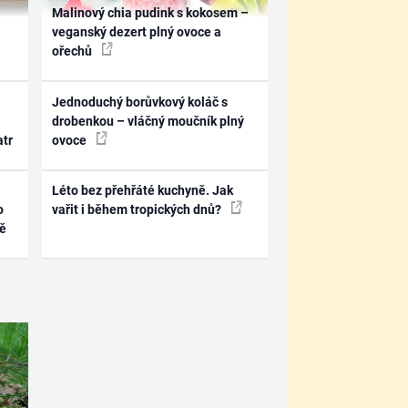
Malinový chia pudink s kokosem –
veganský dezert plný ovoce a
ořechů
Jednoduchý borůvkový koláč s
drobenkou – vláčný moučník plný
atr
ovoce
Léto bez přehřáté kuchyně. Jak
o
vařit i během tropických dnů?
ně