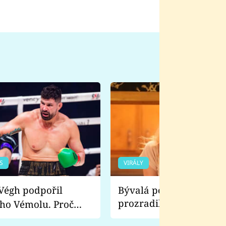
S
VIRÁLY
Bývalá pornoherečka
prozradila, co ji šokova
ho Vémolu. Proč
natáčení Euforie. Vážně
ji zápasit s ním než