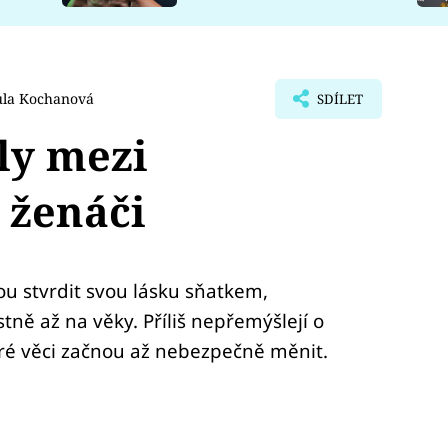
la Kochanová
SDÍLET
ly mezi
 ženáči
u stvrdit svou lásku sňatkem,
stně až na věky. Příliš nepřemýšlejí o
ré věci začnou až nebezpečně měnit.