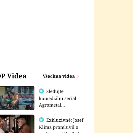
P Videa
Všechna videa
Sledujte
komediální seriál
Agrometal
exkluzivně na
prima+
Exkluzivně: Josef
Klíma promluvil o