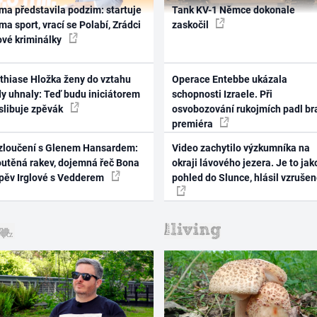
ma představila podzim: startuje
Tank KV-1 Němce dokonale
ma sport, vrací se Polabí, Zrádci
zaskočil
ové kriminálky
thiase Hložka ženy do vztahu
Operace Entebbe ukázala
dy uhnaly: Teď budu iniciátorem
schopnosti Izraele. Při
 slibuje zpěvák
osvobozování rukojmích padl br
premiéra
zloučení s Glenem Hansardem:
Video zachytilo výzkumníka na
outěná rakev, dojemná řeč Bona
okraji lávového jezera. Je to jak
zpěv Irglové s Vedderem
pohled do Slunce, hlásil vzruše