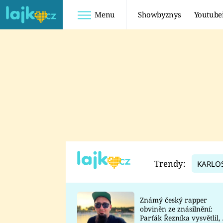
Menu
Showbyznys
Youtube
Youtuberky
Youtubeři
SHOPAHOLICADEL
FATTYPILLOW
ANNA ŠULC
FREESCOOT
SUGAR DENNY
ADAM KAJUMI
LADUŠKA
TADEÁŠ KUBĚNKA
DOMINIKA
DATEL
Trendy:
KARLO
MYSLIVCOVÁ
Známý český rapper
obviněn ze znásilnění:
Parťák Řezníka vysvětlil, 