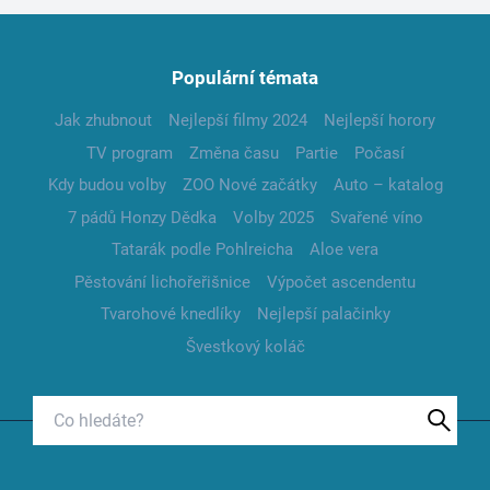
Populární témata
Jak zhubnout
Nejlepší filmy 2024
Nejlepší horory
TV program
Změna času
Partie
Počasí
Kdy budou volby
ZOO Nové začátky
Auto – katalog
7 pádů Honzy Dědka
Volby 2025
Svařené víno
Tatarák podle Pohlreicha
Aloe vera
Pěstování lichořeřišnice
Výpočet ascendentu
Tvarohové knedlíky
Nejlepší palačinky
Švestkový koláč