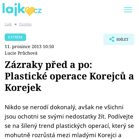
Lajk
■
Extrém
Trendy:
KARLOS VÉMOLA
ONLYFANS
EXTRÉM
SDÍLET
SHOPAHOLICADEL
CLASH OF THE STARS
11. prosince 2013 10:50
Lucie Průchová
Zázraky před a po:
Plastické operace Korejců a
Témata
Korejek
Showbyznys
Nikdo se nerodí dokonalý, avšak ne všichni
Youtubeři
jsou ochotni se svými nedostatky žít. Podívejte
Virály
se na šílený trend plastických operací, který se
mohutně rozrůstá mezi mladými Korejci a