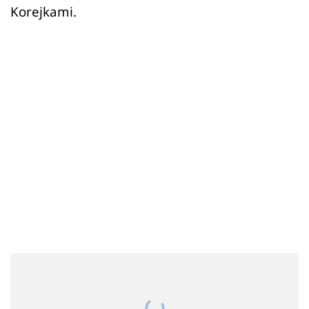
Sex a vztahy
Korejkami.
Videa
Sledujte prima+
Přihlášení
Sledujte nás