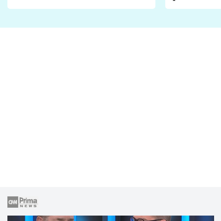
Proč je podle nich falešná a
fanoušci n
lže o své nevěře?