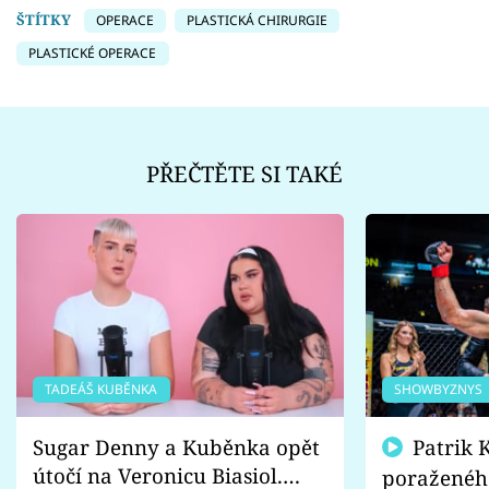
ŠTÍTKY
OPERACE
PLASTICKÁ CHIRURGIE
PLASTICKÉ OPERACE
PŘEČTĚTE SI TAKÉ
TADEÁŠ KUBĚNKA
SHOWBYZNYS
Sugar Denny a Kuběnka opět
Patrik Kincl se zastal
útočí na Veronicu Biasiol.
poraženéh