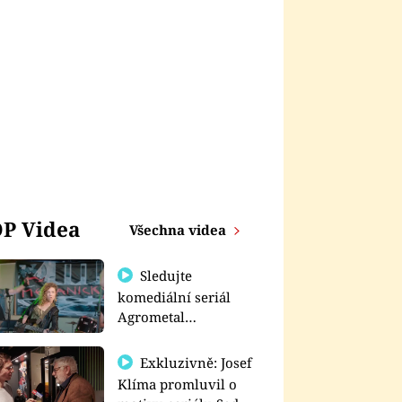
P Videa
Všechna videa
Sledujte
komediální seriál
Agrometal
exkluzivně na
prima+
Exkluzivně: Josef
Klíma promluvil o