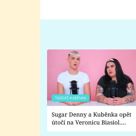
TADEÁŠ KUBĚNKA
Sugar Denny a Kuběnka opět
útočí na Veronicu Biasiol.
Proč je podle nich falešná a