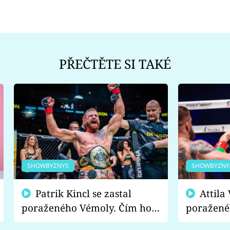
PŘEČTĚTE SI TAKÉ
SHOWBYZNYS
SHOWBYZNY
Patrik Kincl se zastal
Attila Végh podpořil
poraženého Vémoly. Čím ho
poražené
fanoušci naštvali?
chce radě