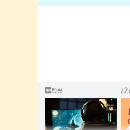
lže o své nevěře?