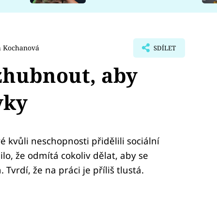
a Kochanová
SDÍLET
zhubnout, aby
vky
ré kvůli neschopnosti přidělili sociální
bilo, že odmítá cokoliv dělat, aby se
vrdí, že na práci je příliš tlustá.