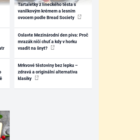
Tartaletky z lineckého těsta s
vanilkovým krémem a lesním
ovocem podle Bread Society
Oslavte Mezinárodní den piva: Proč
mrazák ničí chuť a kdy v horku
atr
vsadit na šnyt?
Mrkvové těstoviny bez lepku –
o
zdravá a originální alternativa
ně
klasiky