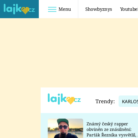
Menu
Showbyznys
Youtube
Youtuberky
Youtubeři
SHOPAHOLICADEL
FATTYPILLOW
ANNA ŠULC
FREESCOOT
SUGAR DENNY
ADAM KAJUMI
LADUŠKA
TADEÁŠ KUBĚNKA
DOMINIKA
DATEL
Trendy:
KARLO
MYSLIVCOVÁ
Známý český rapper
obviněn ze znásilnění:
Parťák Řezníka vysvětlil, 