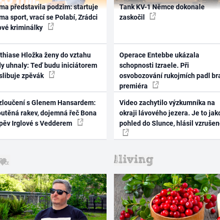
ma představila podzim: startuje
Tank KV-1 Němce dokonale
ma sport, vrací se Polabí, Zrádci
zaskočil
ové kriminálky
thiase Hložka ženy do vztahu
Operace Entebbe ukázala
dy uhnaly: Teď budu iniciátorem
schopnosti Izraele. Při
 slibuje zpěvák
osvobozování rukojmích padl br
premiéra
zloučení s Glenem Hansardem:
Video zachytilo výzkumníka na
outěná rakev, dojemná řeč Bona
okraji lávového jezera. Je to jak
zpěv Irglové s Vedderem
pohled do Slunce, hlásil vzruše