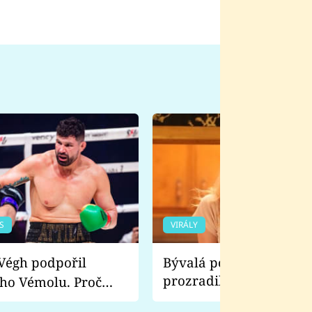
S
VIRÁLY
Bývalá pornoherečka
prozradila, co ji šokova
ho Vémolu. Proč
natáčení Euforie. Vážně
ji zápasit s ním než