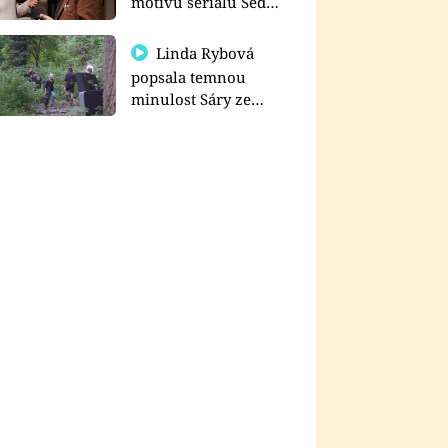
motivu seriálu Sedm
schodů k moci
Linda Rybová
popsala temnou
minulost Sáry ze
seriálu Zákony vlka