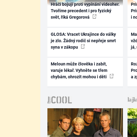
Hráči bojují proti vypínání videoher.
Pri
Tvoříme precedent i pro fyzický
Pri
svět, říká Gregorová
i n
GLOSA: Vracet Ukrajince do války
Ma
je zlo. Žádný rodič si nepřeje smrt
vž
syna v zákopu
já,
Meloun může člověka i zabít,
Ro
varuje lékař. Vyhněte se třem
Pr
chybám, ohrozit mohou i děti
a 