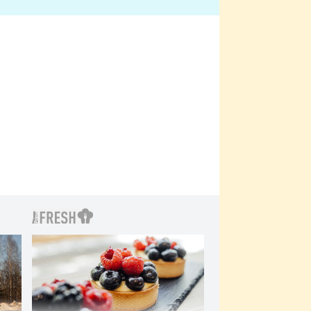
bylo drsnější než hanba
 Kinclem?
filmy?