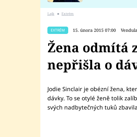
se v Plzni stalo
Lajk
■
Extrém
15. února 2015 07:00
Vendul
EXTRÉM
Žena odmítá 
nepřišla o dá
Jodie Sinclair je obézní žena, kte
dávky. To se otylé ženě tolik zalí
svých nadbytečných tuků zbavila. T