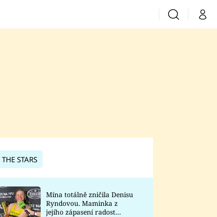
Vyhledávání
Můj 
Prima+
CNN Prima News
Prima Fresh
Prima Living
Prima Zoom
 THE STARS
Prima Lajk
Mína totálně zničila Denisu
Ryndovou. Maminka z
Sledujte nás
jejího zápasení radost