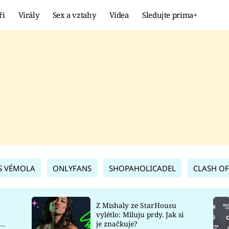
ři
Virály
Sex a vztahy
Videa
Sledujte prima+
Showbyznys
Extrém
VIRÁLY
KURIOZITY
VIDEA
KVÍZY
S VÉMOLA
ONLYFANS
SHOPAHOLICADEL
CLASH OF
Z Mishaly ze StarHousu
vylétlo: Miluju prdy. Jak si
co
je značkuje?