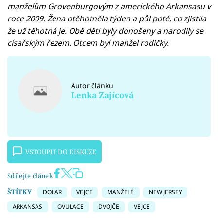
manželům Grovenburgovým z amerického Arkansasu v
roce 2009. Žena otěhotněla týden a půl poté, co zjistila
že už těhotná je. Obě děti byly donošeny a narodily se
císařským řezem. Otcem byl manžel rodičky.
Autor článku
Lenka Zajícová
VSTOUPIT DO DISKUZE
Sdílejte článek
ŠTÍTKY
DOLAR
VEJCE
MANŽELÉ
NEW JERSEY
ARKANSAS
OVULACE
DVOJČE
VEJCE