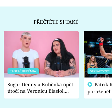
PŘEČTĚTE SI TAKÉ
TADEÁŠ KUBĚNKA
SHOWBYZNYS
Sugar Denny a Kuběnka opět
Patrik Kincl se zastal
útočí na Veronicu Biasiol.
poraženéh
Proč je podle nich falešná a
fanoušci n
lže o své nevěře?