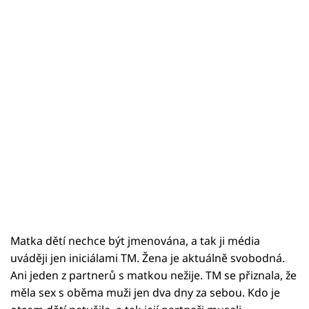
Sex a vztahy
Videa
Sledujte prima+
Přihlášení
Sledujte nás
Matka dětí nechce být jmenována, a tak ji média
uváději jen iniciálami TM. Žena je aktuálně svobodná.
Ani jeden z partnerů s matkou nežije. TM se přiznala, že
měla sex s oběma muži jen dva dny za sebou. Kdo je