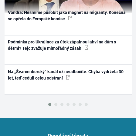
Vondra: Nesmíme působit jako magnet na migranty. Konečná
se opřela do Evropské komise
Podmínka pro Ukrajince za útok zápalnou lahví na dům s
dětmi? Tejc zvažuje mimořádný zásah
Na „Švarcenberský“ kanál už neodbočíte. Chyba vydržela 30
let, teď ceduli celou odstraní
Populární témata