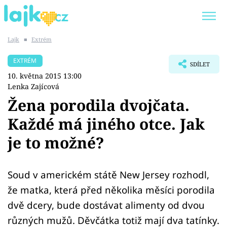
Lajk
■
Extrém
Trendy:
KARLOS VÉMOLA
ONLYFANS
EXTRÉM
SDÍLET
SHOPAHOLICADEL
CLASH OF THE STARS
10. května 2015 13:00
Lenka Zajícová
Žena porodila dvojčata.
Každé má jiného otce. Jak
Témata
je to možné?
Showbyznys
Soud v americkém státě New Jersey rozhodl,
Youtubeři
že matka, která před několika měsíci porodila
Virály
dvě dcery, bude dostávat alimenty od dvou
různých mužů. Děvčátka totiž mají dva tatínky.