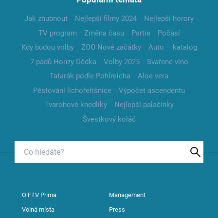
Jak zhubnout
Nejlepší filmy 2024
Nejlepší horory
TV program
Změna času
Partie
Počasí
Kdy budou volby
ZOO Nové začátky
Auto – katalog
7 pádů Honzy Dědka
Volby 2025
Svařené víno
Tatarák podle Pohlreicha
Aloe vera
Pěstování lichořeřišnice
Výpočet ascendentu
Tvarohové knedlíky
Nejlepší palačinky
Švestkový koláč
O FTV Prima
Management
Volná místa
Press