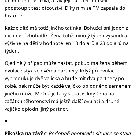
otcem dětí netušila, a tak její partneři museli
podstoupit test otcovství. Díky nim se TM zapsala do
historie.
Každé dítě má totiž jiného tatínka. Bohužel ani jeden z
nich není zbohatlík. Žena totiž minulý týden vysoudila
výživné na děti v hodnotě jen 18 dolarů a 23 dolarů na
týden.
Ojedinělý případ může nastat, pokud má žena během
ovulace styk se dvěma partnery. Když při ovulaci
vyprodukuje dvě vajíčka a bude mít dva partnery po
sobě, pak může být každé vajíčko oplodněno semenem
jiného muže. Možná je taky situace, kdy žena na
začátku těhotenství má ještě další ovulaci a druhé
vajíčko oplodní jiný partner.
♥
Pikoška na závěr:
Podobně neobvyklá situace se stala