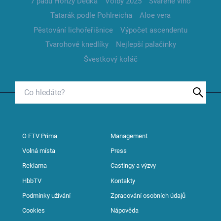
7 pádů Honzy Dědka
Volby 2025
Svařené víno
Tatarák podle Pohlreicha
Aloe vera
Pěstování lichořeřišnice
Výpočet ascendentu
Tvarohové knedlíky
Nejlepší palačinky
Švestkový koláč
O FTV Prima
Management
Volná místa
Press
Reklama
Castingy a výzvy
HbbTV
Kontakty
Podmínky užívání
Zpracování osobních údajů
Cookies
Nápověda