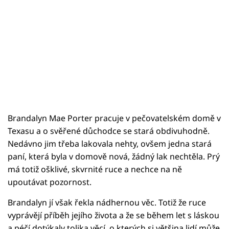
Brandalyn Mae Porter pracuje v pečovatelském domě v
Texasu a o svěřené důchodce se stará obdivuhodně.
Nedávno jim třeba lakovala nehty, ovšem jedna stará
paní, která byla v domově nová, žádný lak nechtěla. Prý
má totiž ošklivé, skvrnité ruce a nechce na ně
upoutávat pozornost.
Brandalyn jí však řekla nádhernou věc. Totiž že ruce
vyprávějí příběh jejího života a že se během let s láskou
a péčí dotýkaly tolika věcí, o kterých si většina lidí může