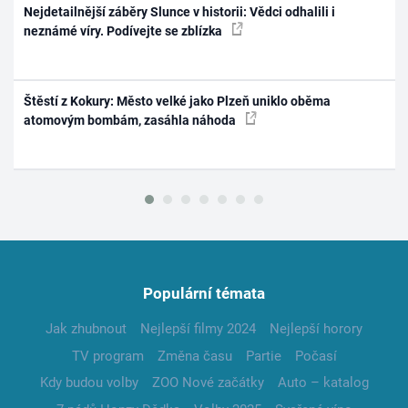
Nejdetailnější záběry Slunce v historii: Vědci odhalili i
neznámé víry. Podívejte se zblízka
Štěstí z Kokury: Město velké jako Plzeň uniklo oběma
atomovým bombám, zasáhla náhoda
Populární témata
Jak zhubnout
Nejlepší filmy 2024
Nejlepší horory
TV program
Změna času
Partie
Počasí
Kdy budou volby
ZOO Nové začátky
Auto – katalog