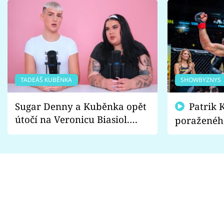
TADEÁŠ KUBĚNKA
SHOWBYZNYS
Sugar Denny a Kuběnka opět
Patrik Kincl se zastal
útočí na Veronicu Biasiol.
poraženéh
Proč je podle nich falešná a
fanoušci n
lže o své nevěře?