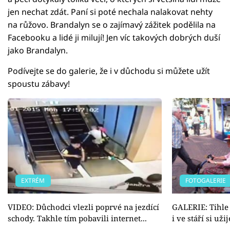
jen nechat zdát. Paní si poté nechala nalakovat nehty
na růžovo. Brandalyn se o zajímavý zážitek podělila na
Facebooku a lidé ji milují! Jen víc takových dobrých duší
jako Brandalyn.
Podívejte se do galerie, že i v důchodu si můžete užít
spoustu zábavy!
EXTRÉM
FOTOGALERIE
VIDEO: Důchodci vlezli poprvé na jezdící
GALERIE: Tihle
schody. Takhle tím pobavili internet...
i ve stáří si uži