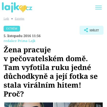
Lajk
■
Extrém
Trendy:
KARLOS VÉMOLA
ONLYFANS
EXTRÉM
SDÍLET
SHOPAHOLICADEL
CLASH OF THE STARS
5. listopadu 2016 11:56
redakce Prima Lajk
Žena pracuje
v pečovatelském domě.
Témata
Tam vyfotila ruku jedné
Showbyznys
důchodkyně a její fotka se
stala virálním hitem!
Youtubeři
Proč?
Virály