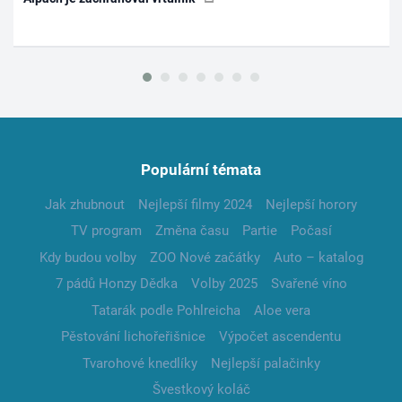
Populární témata
Jak zhubnout
Nejlepší filmy 2024
Nejlepší horory
TV program
Změna času
Partie
Počasí
Kdy budou volby
ZOO Nové začátky
Auto – katalog
7 pádů Honzy Dědka
Volby 2025
Svařené víno
Tatarák podle Pohlreicha
Aloe vera
Pěstování lichořeřišnice
Výpočet ascendentu
Tvarohové knedlíky
Nejlepší palačinky
Švestkový koláč