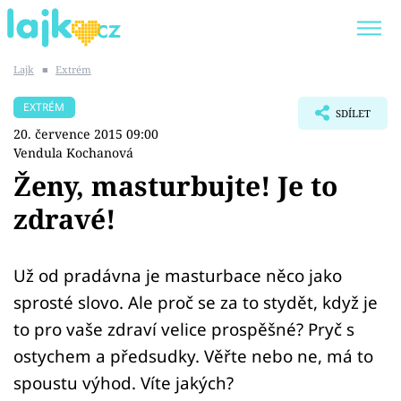
Lajk
■
Extrém
Trendy:
KARLOS VÉMOLA
ONLYFANS
EXTRÉM
SDÍLET
SHOPAHOLICADEL
CLASH OF THE STARS
20. července 2015 09:00
Vendula Kochanová
Ženy, masturbujte! Je to
zdravé!
Témata
Showbyznys
Už od pradávna je masturbace něco jako
sprosté slovo. Ale proč se za to stydět, když je
Youtubeři
to pro vaše zdraví velice prospěšné? Pryč s
ostychem a předsudky. Věřte nebo ne, má to
Virály
spoustu výhod. Víte jakých?