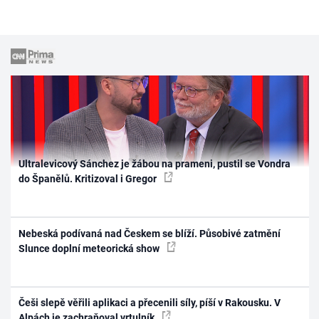
Ultralevicový Sánchez je žábou na prameni, pustil se Vondra
do Španělů. Kritizoval i Gregor
Nebeská podívaná nad Českem se blíží. Působivé zatmění
Slunce doplní meteorická show
Češi slepě věřili aplikaci a přecenili síly, píší v Rakousku. V
Alpách je zachraňoval vrtulník