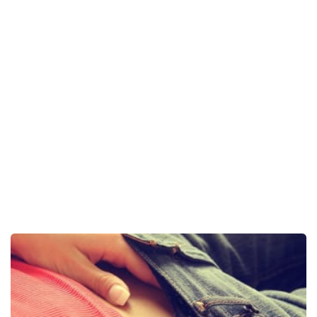
Sex a vztahy
Videa
Sledujte prima+
Přihlášení
Sledujte nás