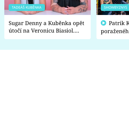
TADEÁŠ KUBĚNKA
SHOWBYZNYS
Sugar Denny a Kuběnka opět
Patrik Kincl se zastal
útočí na Veronicu Biasiol.
poraženéh
Proč je podle nich falešná a
fanoušci n
lže o své nevěře?