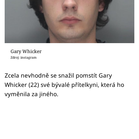
Sex a vztahy
Videa
Sledujte prima+
Přihlášení
Gary Whicker
Zdroj: instagram
Sledujte nás
Zcela nevhodně se snažil pomstít Gary
Whicker (22) své bývalé přítelkyni, která ho
vyměnila za jiného.