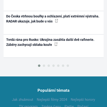
Do Česka vtrhnou bouřky a ochlazení, platí extrémní výstraha.
RADAR ukazuje, jak bude u vás
Tvrdá rána pro Rusko: Ukrajina zasáhla další dvě rafinerie.
Záběry zachycují oblaka kouře
Populární témata
Jak zhubnout
Nejlepší filmy 2024
Nejlepší horory
TV program
Změna času
Partie
Počasí