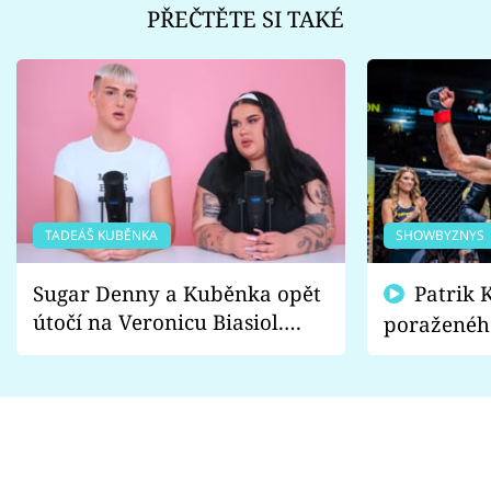
PŘEČTĚTE SI TAKÉ
TADEÁŠ KUBĚNKA
SHOWBYZNYS
Sugar Denny a Kuběnka opět
Patrik Kincl se zastal
útočí na Veronicu Biasiol.
poraženéh
Proč je podle nich falešná a
fanoušci n
lže o své nevěře?