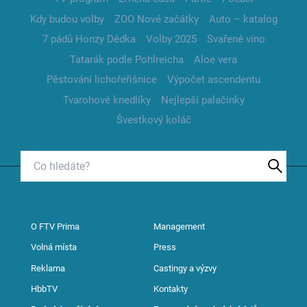
Kdy budou volby
ZOO Nové začátky
Auto – katalog
7 pádů Honzy Dědka
Volby 2025
Svařené víno
Tatarák podle Pohlreicha
Aloe vera
Pěstování lichořeřišnice
Výpočet ascendentu
Tvarohové knedlíky
Nejlepší palačinky
Švestkový koláč
O FTV Prima
Management
Volná místa
Press
Reklama
Castingy a výzvy
HbbTV
Kontakty