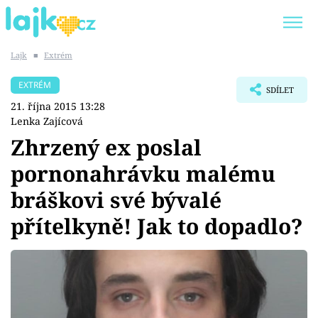
Lajk
■
Extrém
Trendy:
KARLOS VÉMOLA
ONLYFANS
EXTRÉM
SDÍLET
SHOPAHOLICADEL
CLASH OF THE STARS
21. října 2015 13:28
Lenka Zajícová
Zhrzený ex poslal
pornonahrávku malému
Témata
bráškovi své bývalé
Showbyznys
přítelkyně! Jak to dopadlo?
Youtubeři
Virály