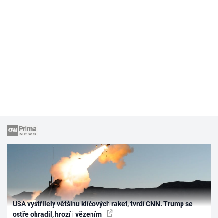
USA vystřílely většinu klíčových raket, tvrdí CNN. Trump se
ostře ohradil, hrozí i vězením