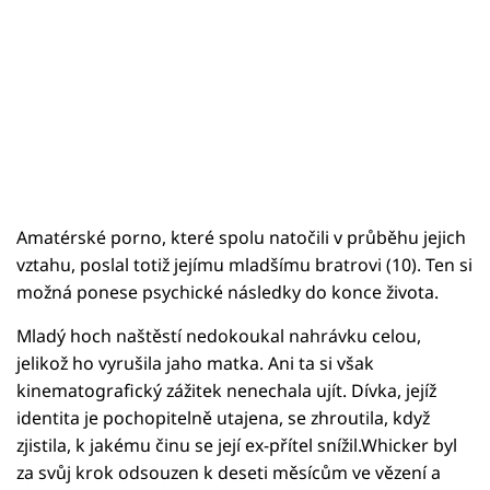
Amatérské porno, které spolu natočili v průběhu jejich
vztahu, poslal totiž jejímu mladšímu bratrovi (10). Ten si
možná ponese psychické následky do konce života.
Mladý hoch naštěstí nedokoukal nahrávku celou,
jelikož ho vyrušila jaho matka. Ani ta si však
kinematografický zážitek nenechala ujít. Dívka, jejíž
identita je pochopitelně utajena, se zhroutila, když
zjistila, k jakému činu se její ex-přítel snížil.Whicker byl
za svůj krok odsouzen k deseti měsícům ve vězení a