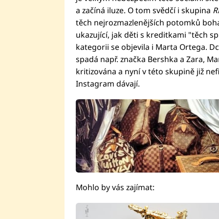
a začíná iluze. O tom svědčí i skupina
R
těch nejrozmazlenějších potomků bohatý
ukazující, jak děti s kreditkami "těch 
kategorii se objevila i Marta Ortega. 
spadá např. značka Bershka a Zara, Mar
kritizována a nyní v této skupině již nef
Instagram dávají.
Mohlo by vás zajímat: