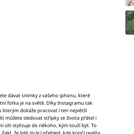
žete dávat snímky z vašeho iphonu, které
ktní fotka je na světě. Díky Instagramu tak
kterým dokáže pracovat i ten největší
íti můžete sledovat střípky ze života přátel i
lní síti stylizuje do někoho, kým touží být. To
Fakt, že lidé ztrácí přehled, kde končí realita