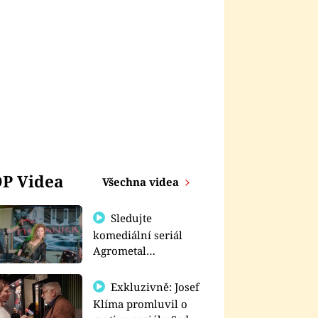
P Videa
Všechna videa
Sledujte
komediální seriál
Agrometal
exkluzivně na
prima+
Exkluzivně: Josef
Klíma promluvil o