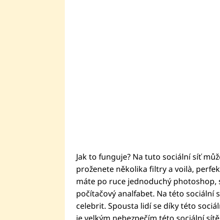
Jak to funguje? Na tuto sociální síť mů
proženete několika filtry a voilà, perfe
máte po ruce jednoduchý photoshop, s 
počítačový analfabet. Na této sociální s
celebrit. Spousta lidí se díky této sociá
je velkým nebezpečím této sociální sítě. 