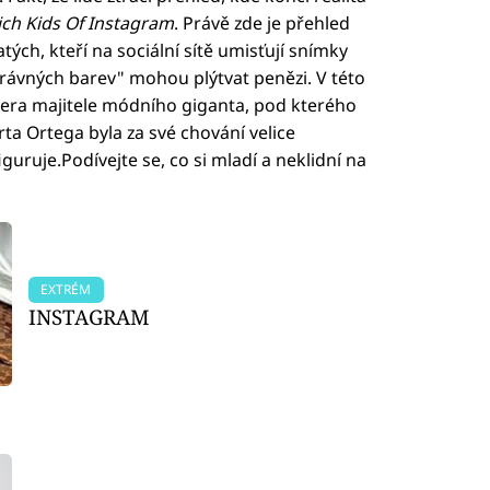
ich Kids Of Instagram
. Právě zde je přehled
ch, kteří na sociální sítě umisťují snímky
správných barev" mohou plýtvat penězi. V této
Dcera majitele módního giganta, pod kterého
ta Ortega byla za své chování velice
iguruje.Podívejte se, co si mladí a neklidní na
EXTRÉM
INSTAGRAM