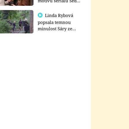
motivu seriálu Sedm
schodů k moci
Linda Rybová
popsala temnou
minulost Sáry ze
seriálu Zákony vlka