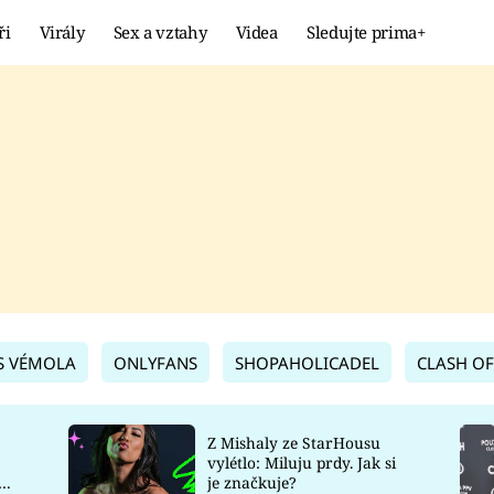
ři
Virály
Sex a vztahy
Videa
Sledujte prima+
Showbyznys
Extrém
VIRÁLY
KURIOZITY
VIDEA
KVÍZY
S VÉMOLA
ONLYFANS
SHOPAHOLICADEL
CLASH OF
Z Mishaly ze StarHousu
vylétlo: Miluju prdy. Jak si
co
je značkuje?