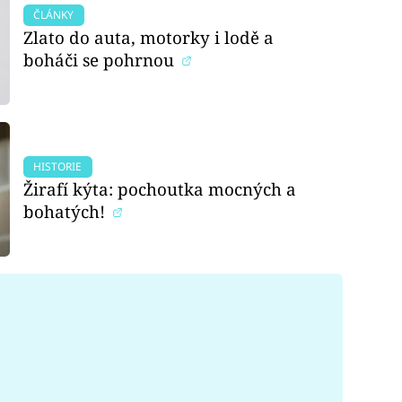
ČLÁNKY
Zlato do auta, motorky i lodě a
boháči se pohrnou
HISTORIE
Žirafí kýta: pochoutka mocných a
bohatých!