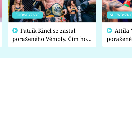
SHOWBYZNYS
SHOWBYZNY
Patrik Kincl se zastal
Attila Végh podpořil
poraženého Vémoly. Čím ho
poražené
fanoušci naštvali?
chce radě
s vítězem