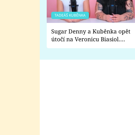
TADEÁŠ KUBĚNKA
Sugar Denny a Kuběnka opět
útočí na Veronicu Biasiol.
Proč je podle nich falešná a
lže o své nevěře?