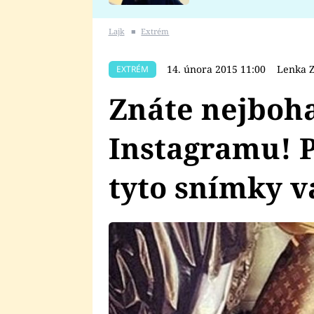
se v Plzni stalo
Lajk
■
Extrém
14. února 2015 11:00
Lenka Z
EXTRÉM
Znáte nejbohat
Instagramu! P
tyto snímky v