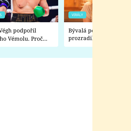
S
VIRÁLY
Bývalá pornoherečka
prozradila, co ji šokova
ho Vémolu. Proč
natáčení Euforie. Vážně
ji zápasit s ním než
bylo drsnější než hanba
 Kinclem?
filmy?