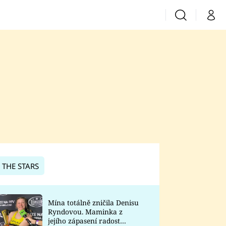
Vyhledávání
Můj 
Prima+
CNN Prima News
Prima Fresh
Prima Living
Prima Zoom
 THE STARS
Prima Lajk
Mína totálně zničila Denisu
Ryndovou. Maminka z
Sledujte nás
jejího zápasení radost