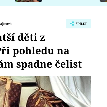
ajícová
SDÍLET
ší děti z
ři pohledu na
ám spadne čelist