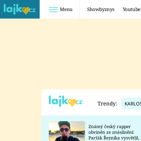
Menu
Showbyznys
Youtube
Youtuberky
Youtubeři
SHOPAHOLICADEL
FATTYPILLOW
ANNA ŠULC
FREESCOOT
SUGAR DENNY
ADAM KAJUMI
LADUŠKA
TADEÁŠ KUBĚNKA
DOMINIKA
DATEL
Trendy:
KARLO
MYSLIVCOVÁ
Známý český rapper
obviněn ze znásilnění:
Parťák Řezníka vysvětlil, 