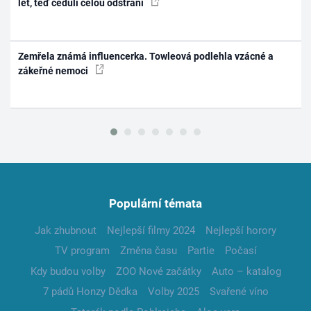
let, teď ceduli celou odstraní
Zemřela známá influencerka. Towleová podlehla vzácné a
zákeřné nemoci
Populární témata
Jak zhubnout
Nejlepší filmy 2024
Nejlepší horory
TV program
Změna času
Partie
Počasí
Kdy budou volby
ZOO Nové začátky
Auto – katalog
7 pádů Honzy Dědka
Volby 2025
Svařené víno