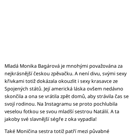
Mladá Monika Bagárová je mnohými považována za
nejkrásnější českou zpěvačku. A není divu, svými sexy
křivkami totiž dokázala okouzlit i sexy krasavce ze
Spojených států. Její americká láska ovšem nedávno
skončila a ona se vrátila zpět domů, aby strávila čas se
svojí rodinou. Na Instagramu se proto pochlubila
veselou fotkou se svou mladší sestrou Natálií. A ta
jakoby své slavnější ségře z oka vypadla!
Také Moničina sestra totiž patří mezi půvabné