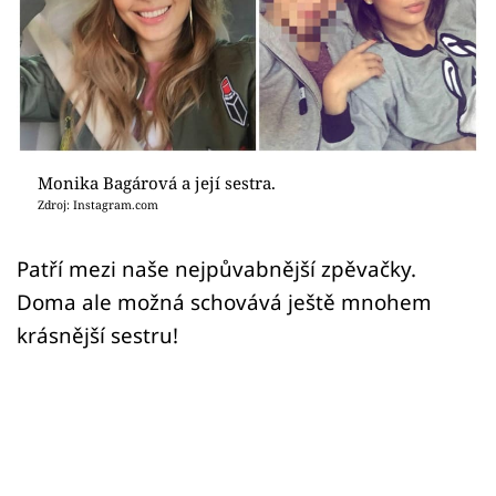
Sex a vztahy
Videa
Sledujte prima+
Přihlášení
Monika Bagárová a její sestra.
Zdroj: Instagram.com
Sledujte nás
Patří mezi naše nejpůvabnější zpěvačky.
Doma ale možná schovává ještě mnohem
krásnější sestru!