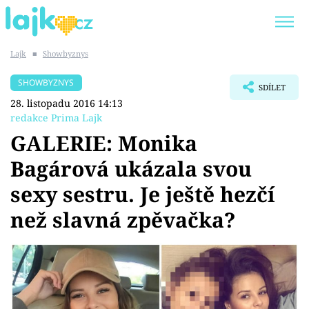
Lajk
■
Showbyznys
Trendy:
KARLOS VÉMOLA
ONLYFANS
SHOWBYZNYS
SDÍLET
SHOPAHOLICADEL
CLASH OF THE STARS
28. listopadu 2016 14:13
redakce Prima Lajk
GALERIE: Monika
Bagárová ukázala svou
Témata
sexy sestru. Je ještě hezčí
Showbyznys
než slavná zpěvačka?
Youtubeři
Virály