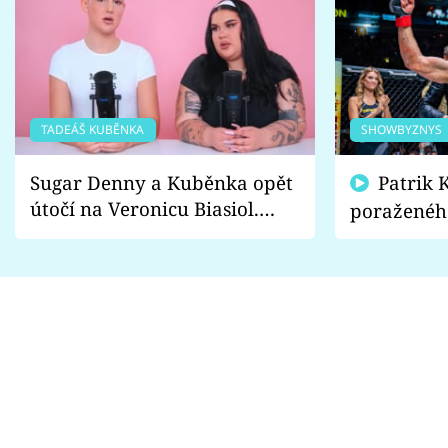
TADEÁŠ KUBĚNKA
SHOWBYZNYS
Sugar Denny a Kuběnka opět
Patrik Kincl se zastal
útočí na Veronicu Biasiol.
poraženéh
Proč je podle nich falešná a
fanoušci n
lže o své nevěře?