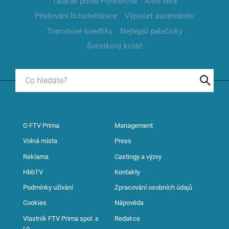
Tatarák podle Pohlreicha
Aloe vera
Pěstování lichořeřišnice
Výpočet ascendentu
Tvarohové knedlíky
Nejlepší palačinky
Švestkový koláč
O FTV Prima
Management
Volná místa
Press
Reklama
Castingy a výzvy
HbbTV
Kontakty
Podmínky užívání
Zpracování osobních údajů
Cookies
Nápověda
Vlastník FTV Prima spol. s
Redakce
r.o.