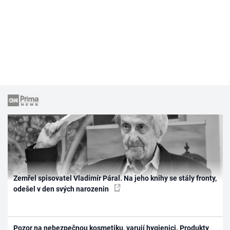
Zemřel spisovatel Vladimír Páral. Na jeho knihy se stály fronty,
odešel v den svých narozenin
Pozor na nebezpečnou kosmetiku, varují hygienici. Produkty