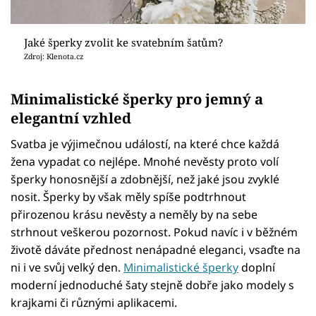
Jaké šperky zvolit ke svatebním šatům?
Zdroj: Klenota.cz
Minimalistické šperky pro jemný a
elegantní vzhled
Svatba je výjimečnou událostí, na které chce každá
žena vypadat co nejlépe. Mnohé nevěsty proto volí
šperky honosnější a zdobnější, než jaké jsou zvyklé
nosit. Šperky by však měly spíše podtrhnout
přirozenou krásu nevěsty a neměly by na sebe
strhnout veškerou pozornost. Pokud navíc i v běžném
životě dáváte přednost nenápadné eleganci, vsaďte na
ni i ve svůj velký den.
Minimalistické šperky
doplní
moderní jednoduché šaty stejně dobře jako modely s
krajkami či různými aplikacemi.