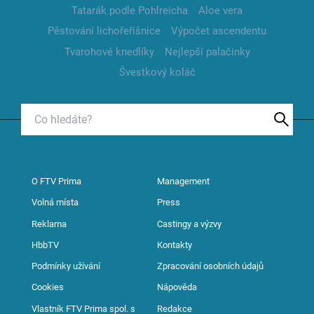
Tatarák podle Pohlreicha
Aloe vera
Pěstování lichořeřišnice
Výpočet ascendentu
Tvarohové knedlíky
Nejlepší palačinky
Švestkový koláč
O FTV Prima
Management
Volná místa
Press
Reklama
Castingy a výzvy
HbbTV
Kontakty
Podmínky užívání
Zpracování osobních údajů
Cookies
Nápověda
Vlastník FTV Prima spol. s
Redakce