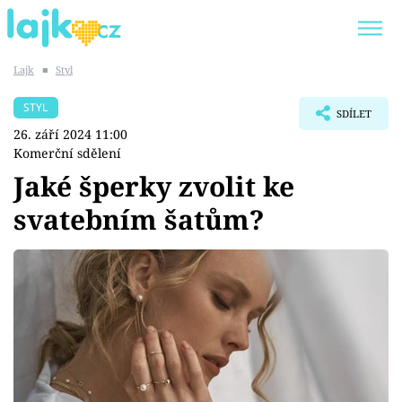
Lajk
■
Styl
Trendy:
KARLOS VÉMOLA
ONLYFANS
STYL
SDÍLET
SHOPAHOLICADEL
CLASH OF THE STARS
26. září 2024 11:00
Komerční sdělení
Jaké šperky zvolit ke
svatebním šatům?
Témata
Showbyznys
Youtubeři
Virály