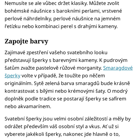
Nemusíte se ale vůbec držet klasiky. Můžete zvolit
bohémské náušnice s barokními perlami, vrstvené
perlové náhrdelníky, perlové náušnice na jemném
řetízku nebo kombinaci perel s drahými kameny.
Zapojte barvy
Zajímavé zpestření vašeho svatebního looku
představují šperky s barevnými kameny. K pudrovým
šatům zvažte pastelově růžové morganity.
Smaragdové
šperky
volte v případě, že toužíte po něčem
originálním. Sytě zelená barva smaragdů bude krásně
kontrastovat s bílými nebo krémovými šaty. O modrý
doplněk podle tradice se postarají šperky se safírem
nebo akvamarínem.
Svatební šperky jsou velmi osobní záležitostí a měly by
odrážet především váš osobní styl a vkus. Ať už si
vyberete jakékoli šperky, nakonec jde hlavně o to,