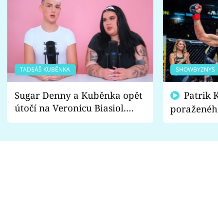
TADEÁŠ KUBĚNKA
SHOWBYZNYS
Sugar Denny a Kuběnka opět
Patrik Kincl se zastal
útočí na Veronicu Biasiol.
poraženéh
Proč je podle nich falešná a
fanoušci n
lže o své nevěře?