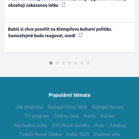
obsahují zakázanou látku
Babiš si chce posvítit na Klempířovu kulturní politiku.
Samozřejmě budu reagovat, uvedl
Populární témata
Jak zhubnout
Nejlepší filmy 2024
Nejlepší horory
TV program
Změna času
Partie
Počasí
Kdy budou volby
ZOO Nové začátky
Auto – katalog
7 pádů Honzy Dědka
Volby 2025
Svařené víno