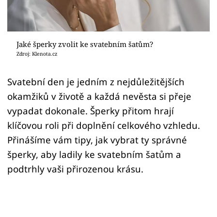
Sex a vztahy
Videa
Jaké šperky zvolit ke svatebním šatům?
Sledujte prima+
Zdroj: Klenota.cz
Přihlášení
Svatební den je jedním z nejdůležitějších
okamžiků v životě a každá nevěsta si přeje
vypadat dokonale. Šperky přitom hrají
Sledujte nás
klíčovou roli při doplnění celkového vzhledu.
Přinášíme vám tipy, jak vybrat ty správné
šperky, aby ladily ke svatebním šatům a
podtrhly vaši přirozenou krásu.