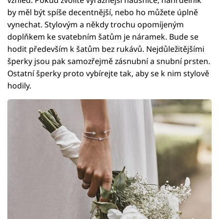
vzhled. Pokud zvolíte výraznější náušnice, náhrdelník
by měl být spíše decentnější, nebo ho můžete úplně
vynechat. Stylovým a někdy trochu opomíjeným
doplňkem ke svatebním šatům je náramek. Bude se
hodit především k šatům bez rukávů. Nejdůležitějšími
šperky jsou pak samozřejmě zásnubní a snubní prsten.
Ostatní šperky proto vybírejte tak, aby se k nim stylově
hodily.