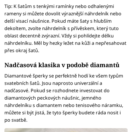
Tip: K šatům s tenkými ramínky nebo odhalenými
rameny si můžete dovolit výraznější náhrdelník nebo
delší visací náušnice. Pokud máte šaty s hlubším
dekoltem, zvolte náhrdelník s přívěskem, který tuto
oblast decentně zvýrazní. Vždy si pohlídejte délku
náhrdelníku. Měl by hezky ležet na kůži a nepřesahovat
přes okraj šatů.
Nadčasová klasika v podobě diamantů
Diamantové šperky se perfektně hodí ke všem typům
svatebních šatů. Jsou naprosto univerzální a
nadčasové. Pokud se rozhodnete investovat do
diamantových peckových náušnic, jemného
náhrdelníku s diamantem nebo tenisového náramku,
můžete si být jistá, že tyto šperky budete ráda nosit i
po svatbě.