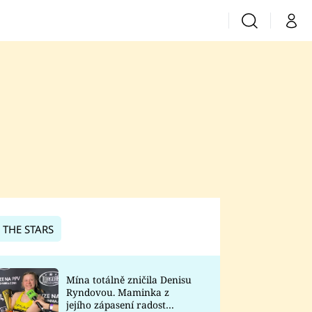
Vyhledávání
Můj 
Prima+
CNN Prima News
Prima Fresh
Prima Living
Prima Zoom
 THE STARS
Prima Lajk
Mína totálně zničila Denisu
Ryndovou. Maminka z
Sledujte nás
jejího zápasení radost