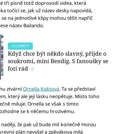
é tři písně totiž doprovodí videa, která
a točící se, jak už název desky napovídá,
ci se na jednotlivé klipy mohou těšit napříč
nese název Bailando.
CELEBRITY
Když chce být někdo slavný, přijde o
soukromí, míní Bendig. S fanoušky se
fotí rád
hu ztvární
Ornella Koktová
. Ta se představí
, který ale její lásku neopětuje. Místo toho
ečně miluje. Ornella se však s tímto
rozhodne se k něčemu hrozivému.
v naději, že pak už bude mít konečně Honzu
okrevný plán nevyšel a zpěvákova milá