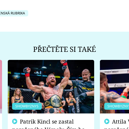
ENSKÁ RUBRIKA
PŘEČTĚTE SI TAKÉ
SHOWBYZNYS
SHOWBYZNY
Patrik Kincl se zastal
Attila Végh podpořil