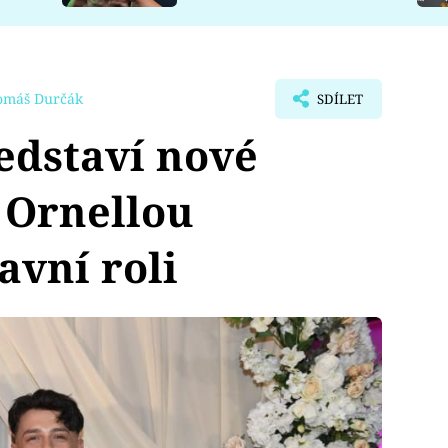
omáš Durčák
SDÍLET
edstaví nové
s Ornellou
avní roli