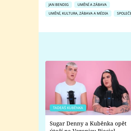
JAN BENDIG
UMĚNÍ A ZÁBAVA
UMĚNÍ, KULTURA, ZÁBAVA A MÉDIA
SPOLEČ
TADEÁŠ KUBĚNKA
Sugar Denny a Kuběnka opět
útočí na Veronicu Biasiol.