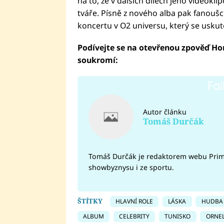
na to, že v dalších dílech jeho videokl
tváře. Písně z nového alba pak fanouš
koncertu v O2 universu, který se uskute
Podívejte se na otevřenou zpověď Honz
soukromí:
Fai
Autor článku
Tomáš Durčák
Tomáš Durčák je redaktorem webu Prima 
showbyznysu i ze sportu.
ŠTÍTKY
HLAVNÍ ROLE
LÁSKA
HUDBA
ALBUM
CELEBRITY
TUNISKO
ORNEL