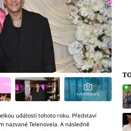
TO
8 FOTOGRAFIÍ
kou událostí tohoto roku. Představí
um nazvané Telenovela. A následně