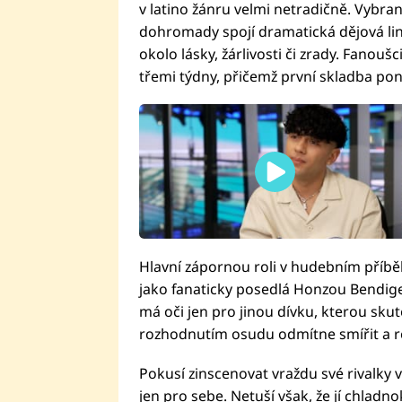
v latino žánru velmi netradičně. Vybran
dohromady spojí dramatická dějová link
okolo lásky, žárlivosti či zrady. Fanouš
třemi týdny, přičemž první skladba po
Hlavní zápornou roli v hudebním příbě
jako fanaticky posedlá Honzou Bendigem
má oči jen pro jinou dívku, kterou skut
rozhodnutím osudu odmítne smířit a 
Pokusí zinscenovat vraždu své rivalky 
jen pro sebe. Netuší však, že jí chladn