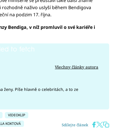
ipové minisérie se představí také další známé
ci rozhodně naživo uslyší během Bendigova
ční na podzim 17. října.
y Bendiga, v níž promluvil o své kariéře i
led to fetch
Všechny články autora
ženy. Píše hlavně o celebritách, a to ze
VIDEOKLIP
LA KOKTOVÁ
Sdílejte článek