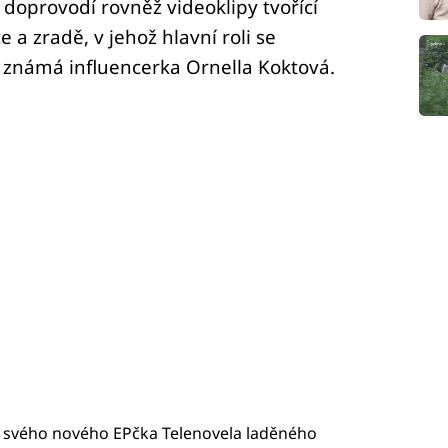
é doprovodí rovněž videoklipy tvořící
 a zradě, v jehož hlavní roli se
známá influencerka Ornella Koktová.
ze svého nového EPčka Telenovela laděného