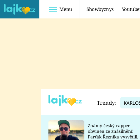
Menu
Showbyznys
Youtube
Youtuberky
Youtubeři
SHOPAHOLICADEL
FATTYPILLOW
ANNA ŠULC
FREESCOOT
SUGAR DENNY
ADAM KAJUMI
LADUŠKA
TADEÁŠ KUBĚNKA
DOMINIKA
DATEL
Trendy:
KARLO
MYSLIVCOVÁ
Známý český rapper
obviněn ze znásilnění:
Parťák Řezníka vysvětlil, 