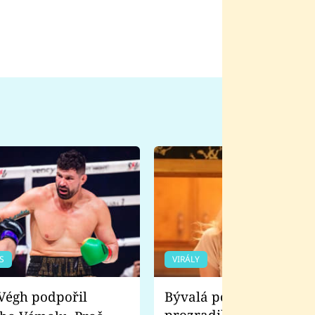
S
VIRÁLY
Bývalá pornoherečka
prozradila, co ji šokova