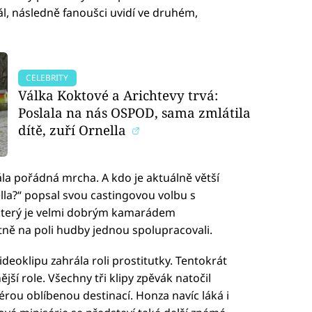
ál, následně fanoušci uvidí ve druhém,
CELEBRITY
Válka Koktové a Arichtevy trvá:
Poslala na nás OSPOD, sama zmlátila
dítě, zuří Ornella
la pořádná mrcha. A kdo je aktuálně větší
a?“ popsal svou castingovou volbu s
terý je velmi dobrým kamarádem
atně na poli hudby jednou spolupracovali.
deoklipu zahrála roli prostitutky. Tentokrát
ší role. Všechny tři klipy zpěvák natočil
érou oblíbenou destinací. Honza navíc láká i