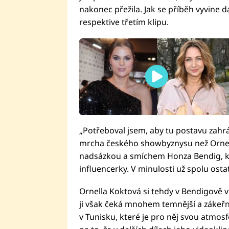
nakonec přežila. Jak se příběh vyvine d
respektive třetím klipu.
„Potřeboval jsem, aby tu postavu zahrá
mrcha českého showbyznysu než Ornell
nadsázkou a smíchem Honza Bendig, k
influencerky. V minulosti už spolu ost
Ornella Koktová si tehdy v Bendigově vi
ji však čeká mnohem temnější a zákeřněj
v Tunisku, které je pro něj svou atmosf