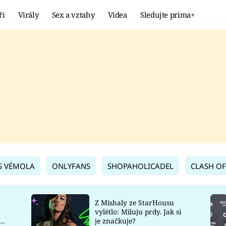
ři
Virály
Sex a vztahy
Videa
Sledujte prima+
Showbyznys
Extrém
VIRÁLY
KURIOZITY
VIDEA
KVÍZY
S VÉMOLA
ONLYFANS
SHOPAHOLICADEL
CLASH OF
Z Mishaly ze StarHousu
vylétlo: Miluju prdy. Jak si
co
je značkuje?