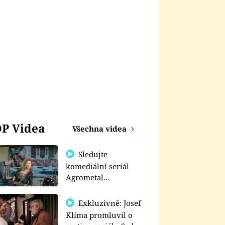
P Videa
Všechna videa
Sledujte
komediální seriál
Agrometal
exkluzivně na
prima+
Exkluzivně: Josef
Klíma promluvil o