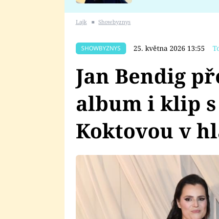
se v Plzni stalo
Lajk
■
Showbyznys
25. května 2026 13:55
T
SHOWBYZNYS
Jan Bendig př
album i klip 
Koktovou v hl