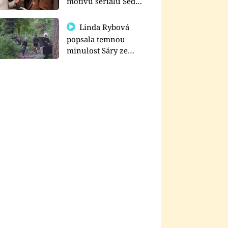
motivu seriálu Sedm
schodů k moci
Linda Rybová
popsala temnou
minulost Sáry ze
seriálu Zákony vlka