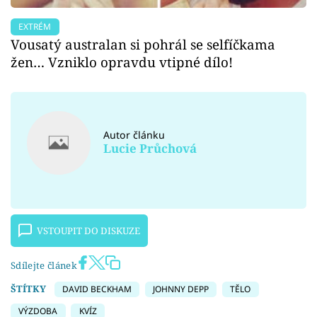
EXTRÉM
Vousatý australan si pohrál se selfíčkama
žen… Vzniklo opravdu vtipné dílo!
Autor článku
Lucie Průchová
VSTOUPIT DO DISKUZE
Sdílejte článek
ŠTÍTKY
DAVID BECKHAM
JOHNNY DEPP
TĚLO
VÝZDOBA
KVÍZ