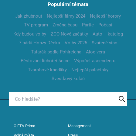
Populární témata
Jak zhubnout
Nejlepší filmy 2024
Nejlepší horory
TV program
Změna času
Partie
Počasí
Kdy budou volby
ZOO Nové začátky
Auto – katalog
7 pádů Honzy Dědka
Volby 2025
Svařené víno
Tatarák podle Pohlreicha
Aloe vera
Pěstování lichořeřišnice
Výpočet ascendentu
Tvarohové knedlíky
Nejlepší palačinky
Švestkový koláč
O FTV Prima
Management
Volná místa
Press