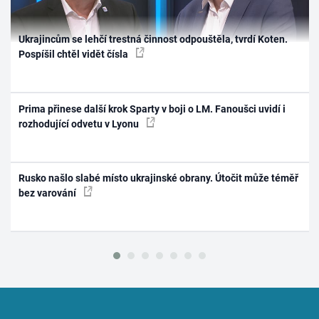
Ukrajincům se lehčí trestná činnost odpouštěla, tvrdí Koten.
Pospíšil chtěl vidět čísla
Prima přinese další krok Sparty v boji o LM. Fanoušci uvidí i
rozhodující odvetu v Lyonu
Rusko našlo slabé místo ukrajinské obrany. Útočit může téměř
bez varování