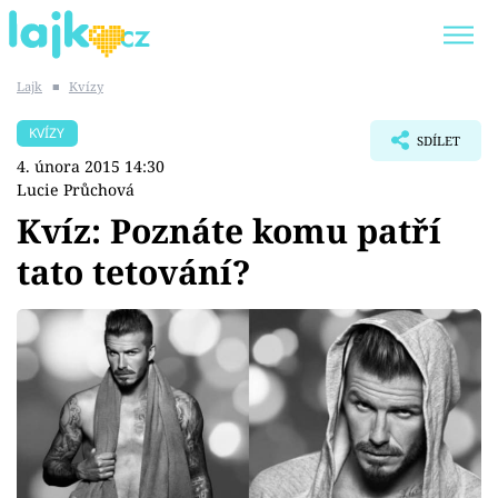
Lajk
■
Kvízy
Trendy:
KARLOS VÉMOLA
ONLYFANS
KVÍZY
SDÍLET
SHOPAHOLICADEL
CLASH OF THE STARS
4. února 2015 14:30
Lucie Průchová
Kvíz: Poznáte komu patří
tato tetování?
Témata
Showbyznys
Youtubeři
Virály