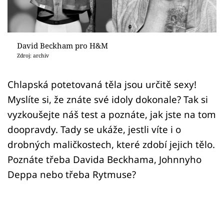
Sex a vztahy
Videa
David Beckham pro H&M
Sledujte prima+
Zdroj: archiv
Přihlášení
Chlapská potetovaná těla jsou určitě sexy!
Myslíte si, že znáte své idoly dokonale? Tak si
vyzkoušejte náš test a poznáte, jak jste na tom
Sledujte nás
doopravdy. Tady se ukáže, jestli víte i o
drobných maličkostech, které zdobí jejich tělo.
Poznáte třeba Davida Beckhama, Johnnyho
Deppa nebo třeba Rytmuse?