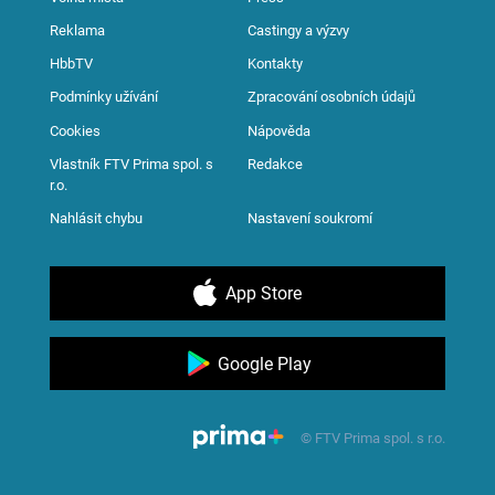
Reklama
Castingy a výzvy
HbbTV
Kontakty
Podmínky užívání
Zpracování osobních údajů
Cookies
Nápověda
Vlastník FTV Prima spol. s
Redakce
r.o.
Nahlásit chybu
Nastavení soukromí
App Store
Google Play
© FTV Prima spol. s r.o.