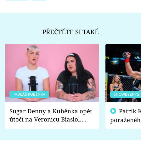
PŘEČTĚTE SI TAKÉ
TADEÁŠ KUBĚNKA
SHOWBYZNYS
Sugar Denny a Kuběnka opět
Patrik Kincl se zastal
útočí na Veronicu Biasiol.
poraženéh
Proč je podle nich falešná a
fanoušci n
lže o své nevěře?