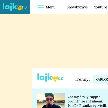
Menu
Showbyznys
Youtube
Youtuberky
Youtubeři
SHOPAHOLICADEL
FATTYPILLOW
ANNA ŠULC
FREESCOOT
SUGAR DENNY
ADAM KAJUMI
LADUŠKA
TADEÁŠ KUBĚNKA
DOMINIKA
DATEL
Trendy:
KARLO
MYSLIVCOVÁ
Známý český rapper
obviněn ze znásilnění:
Parťák Řezníka vysvětlil, 