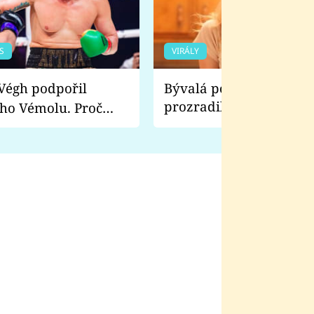
S
VIRÁLY
Bývalá pornoherečka
prozradila, co ji šokova
ho Vémolu. Proč
natáčení Euforie. Vážně
ji zápasit s ním než
bylo drsnější než hanba
 Kinclem?
filmy?