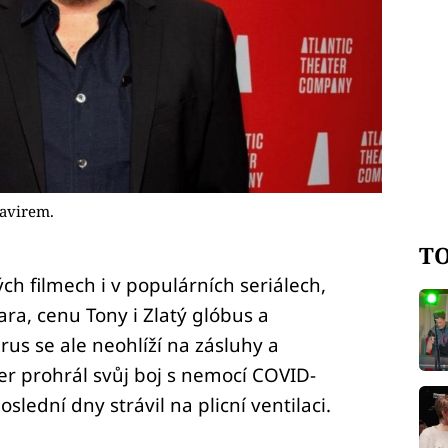
navirem.
TO
h filmech i v populárních seriálech,
ra, cenu Tony i Zlatý glóbus a
us se ale neohlíží na zásluhy a
er prohrál svůj boj s nemocí COVID-
slední dny strávil na plicní ventilaci.