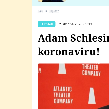
se v Plzni stalo
Lajk
■
TopStar
2. dubna 2020 09:17
TOPSTAR
Adam Schlesi
koronaviru!