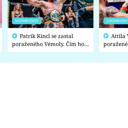
SHOWBYZNYS
SHOWBYZNY
Patrik Kincl se zastal
Attila Végh podpořil
poraženého Vémoly. Čím ho
poražené
fanoušci naštvali?
chce radě
s vítězem