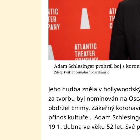
Adam Schlesinger prohrál boj s koro
Zdroj: twitter.com/dashboardmusic
Jeho hudba zněla v hollywoodskýc
za tvorbu byl nominován na Osca
obdržel Emmy. Zákeřný koronavir
přínos kultuře... Adam Schlesing
19 1. dubna ve věku 52 let. Své po