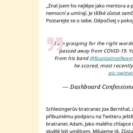
„Znal jsem ho nejlépe jako mentora a p
nemocní a umírají. Je těžké zůstat zam
Postarejte se o sebe. Odpočívej v pokoji
I am grasping for the right word
passed away from COVID-19. Y
From his band
@fountainsofway
he scored, most recently 
pic.twitte
— Dashboard Confession
Schlesingerův bratranec Joe Bernthal, 
příbuznému podporu na Twitteru ještě 
bratranec Adam. Jako malého chlapce mě
skvělé být umělcem. Milujeme tě. Zůst