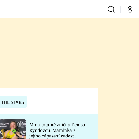
Vyhledávání
Můj 
Prima+
CNN Prima News
Prima Fresh
Prima Living
Prima Zoom
 THE STARS
Prima Lajk
Mína totálně zničila Denisu
Ryndovou. Maminka z
Sledujte nás
jejího zápasení radost