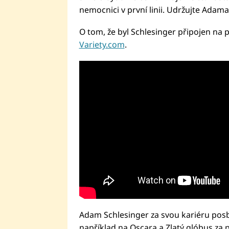
nemocnici v první linii. Udržujte Adama
O tom, že byl Schlesinger připojen na p
Variety.com
.
Adam Schlesinger za svou kariéru posb
například na Oscara a Zlatý glóbus za