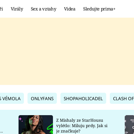
ři
Virály
Sex a vztahy
Videa
Sledujte prima+
Showbyznys
Extrém
VIRÁLY
KURIOZITY
VIDEA
KVÍZY
S VÉMOLA
ONLYFANS
SHOPAHOLICADEL
CLASH OF
Z Mishaly ze StarHousu
vylétlo: Miluju prdy. Jak si
co
je značkuje?