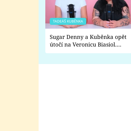
TADEÁŠ KUBĚNKA
Sugar Denny a Kuběnka opět
útočí na Veronicu Biasiol.
Proč je podle nich falešná a
lže o své nevěře?