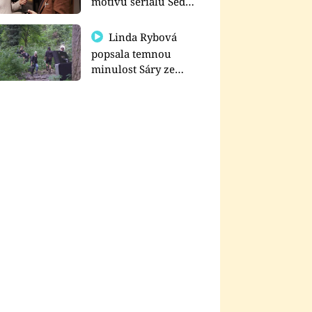
motivu seriálu Sedm
schodů k moci
Linda Rybová
popsala temnou
minulost Sáry ze
seriálu Zákony vlka