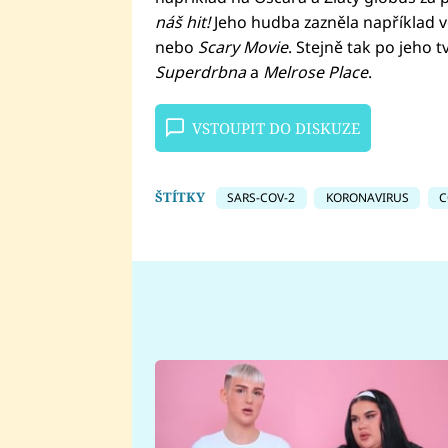
náš hit!
Jeho hudba zazněla například 
nebo
Scary Movie
. Stejně tak po jeho t
Superdrbna
a
Melrose Place
.
VSTOUPIT DO DISKUZE
ŠTÍTKY
SARS-COV-2
KORONAVIRUS
C