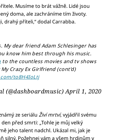
řítele. Musíme to brát vážně. Lidé jsou
čený doma, ale zachráníme tím životy.
, drahý příteli,“ dodal Carrabba.
s. My dear friend Adam Schlesinger has
ou know him best through his music.
n
to the countless movies and tv shows
My Crazy Ex Girlfriend (cont’d)
r.com/to8H4IoLtj
al (@dashboardmusic)
April 1, 2020
známý ze seriálu
Živí mrtví
, vyjádřil svému
den před smrti: „Tohle je můj velký
 jeho talent nadchl. Ukázal mi, jak je
aň silný. Požehnej vám a všem hrdinům v