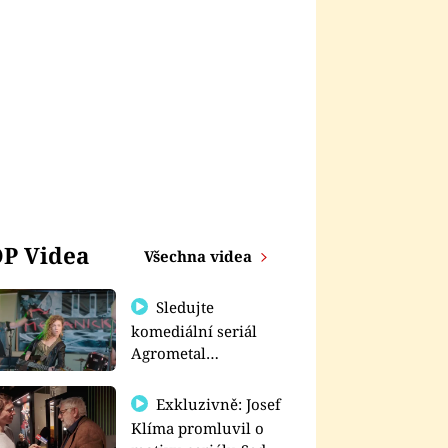
P Videa
Všechna videa
Sledujte
komediální seriál
Agrometal
exkluzivně na
prima+
Exkluzivně: Josef
Klíma promluvil o