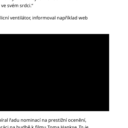
 ve svém srdci.“
licní ventilátor, informoval například web
íral řadu nominací na prestižní ocenění,
 práci na hudbě k filmu Toma Hankse
To je