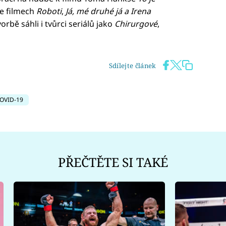
ve filmech
Roboti
,
Já, mé druhé já a Irena
vorbě sáhli i tvůrci seriálů jako
Chirurgové
,
Sdílejte článek
OVID-19
PŘEČTĚTE SI TAKÉ