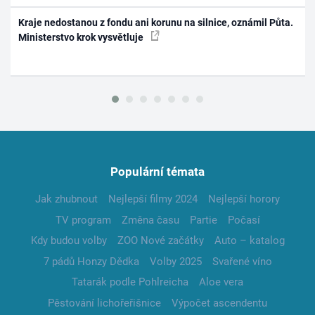
Kraje nedostanou z fondu ani korunu na silnice, oznámil Půta.
Ministerstvo krok vysvětluje
Populární témata
Jak zhubnout
Nejlepší filmy 2024
Nejlepší horory
TV program
Změna času
Partie
Počasí
Kdy budou volby
ZOO Nové začátky
Auto – katalog
7 pádů Honzy Dědka
Volby 2025
Svařené víno
Tatarák podle Pohlreicha
Aloe vera
Pěstování lichořeřišnice
Výpočet ascendentu