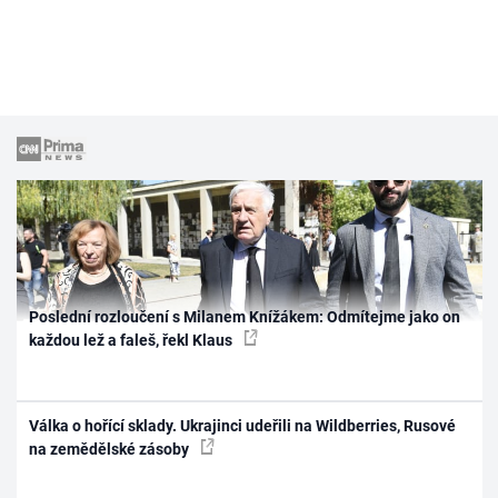
Poslední rozloučení s Milanem Knížákem: Odmítejme jako on
každou lež a faleš, řekl Klaus
Válka o hořící sklady. Ukrajinci udeřili na Wildberries, Rusové
na zemědělské zásoby