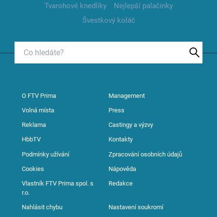
Tvarohové knedlíky
Nejlepší palačinky
Švestkový koláč
O FTV Prima
Management
Volná místa
Press
Reklama
Castingy a výzvy
HbbTV
Kontakty
Podmínky užívání
Zpracování osobních údajů
Cookies
Nápověda
Vlastník FTV Prima spol. s
Redakce
r.o.
Nahlásit chybu
Nastavení soukromí