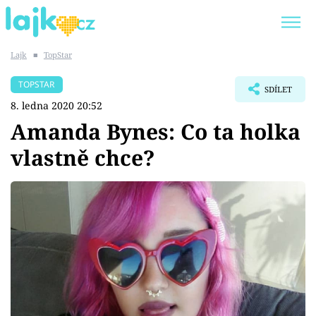
Lajk
■
TopStar
Trendy:
KARLOS VÉMOLA
ONLYFANS
TOPSTAR
SDÍLET
SHOPAHOLICADEL
CLASH OF THE STARS
8. ledna 2020 20:52
Amanda Bynes: Co ta holka
vlastně chce?
Témata
Showbyznys
Youtubeři
Virály