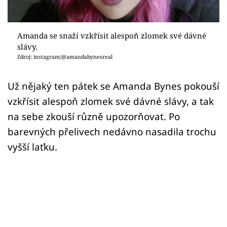
Sex a vztahy
Videa
Amanda se snaží vzkřísit alespoň zlomek své dávné
slávy.
Sledujte prima+
Zdroj: instagram/@amandabynesreal
Přihlášení
Už nějaký ten pátek se Amanda Bynes pokouší
vzkřísit alespoň zlomek své dávné slávy, a tak
na sebe zkouší různě upozorňovat. Po
Sledujte nás
barevných přelivech nedávno nasadila trochu
vyšší laťku.