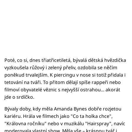
Poté, co si, dnes třiatřicetiletá, bývalá dětská hvězdička
vyzkoušela růžový i zelený přeliv, ozdobila se něčím
poněkud trvalejším. K piercingu v nose si totiž přidala i
tetování na tváři. To přitom dělají spíše rappeři nebo
filmoví obyvatelé věznic s nejvyšší ostrahou... akorát
jde o srdíčko.
Bývaly doby, kdy měla Amanda Bynes dobře rozjetou
kariéru. Hrála ve filmech jako "Co ta holka chce",
"Královna ročníku" nebo v muzikálu "Hairspray", navíc
moderovala vlastní show. Měla vše – krásnou tvář i