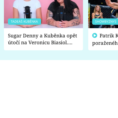
TADEÁŠ KUBĚNKA
SHOWBYZNYS
Sugar Denny a Kuběnka opět
Patrik Kincl se zastal
útočí na Veronicu Biasiol.
poraženéh
Proč je podle nich falešná a
fanoušci n
lže o své nevěře?