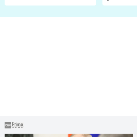
Proč je podle nich falešná a
fanoušci n
lže o své nevěře?