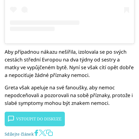
Aby případnou nákazu nešířila, izolovala se po svých
cestách střední Evropou na dva týdny od sestry a
matky ve vypůjčeném bytě. Nyní se však cítí opět dobře
a nepociťuje žádné příznaky nemoci.
Greta však apeluje na své fanoušky, aby nemoc
nepodceňovali a pozorovali na sobě příznaky, protože i
slabé symptomy mohou být znakem nemoci.
VSTOUPIT DO DISKUZE
Sdílejte článek