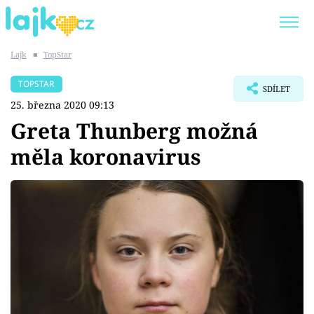
Lajk
■
TopStar
Trendy:
KARLOS VÉMOLA
ONLYFANS
TOPSTAR
SDÍLET
SHOPAHOLICADEL
CLASH OF THE STARS
25. března 2020 09:13
Greta Thunberg možná
měla koronavirus
Témata
Showbyznys
Youtubeři
Virály