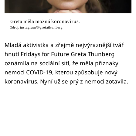
Sex a vztahy
Videa
Greta měla možná koronavirus.
Zdroj: instagram/@gretathunberg
Sledujte prima+
Mladá aktivistka a zřejmě nejvýraznější tvář
Přihlášení
hnutí Fridays for Future Greta Thunberg
oznámila na sociální síti, že měla příznaky
nemoci COVID-19, kterou způsobuje nový
Sledujte nás
koronavirus. Nyní už se prý z nemoci zotavila.