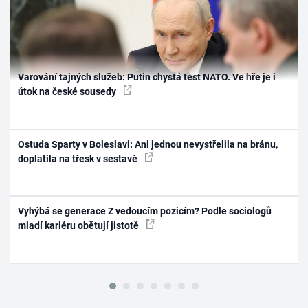
Varování tajných služeb: Putin chystá test NATO. Ve hře je i
útok na české sousedy
Ostuda Sparty v Boleslavi: Ani jednou nevystřelila na bránu,
doplatila na třesk v sestavě
Vyhýbá se generace Z vedoucím pozicím? Podle sociologů
mladí kariéru obětují jistotě