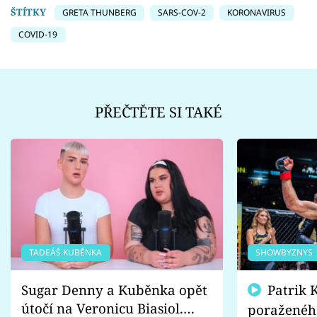
ŠTÍTKY
GRETA THUNBERG
SARS-COV-2
KORONAVIRUS
COVID-19
PŘEČTĚTE SI TAKÉ
TADEÁŠ KUBĚNKA
SHOWBYZNYS
Sugar Denny a Kuběnka opět
Patrik Kincl se zastal
útočí na Veronicu Biasiol.
poraženéh