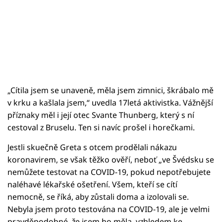
„Cítila jsem se unaveně, měla jsem zimnici, škrábalo mě
v krku a kašlala jsem,“ uvedla 17letá aktivistka. Vážnější
příznaky měl i její otec Svante Thunberg, který s ní
cestoval z Bruselu. Ten si navíc prošel i horečkami.
Jestli skuečně Greta s otcem prodělali nákazu
koronavirem, se však těžko ověří, neboť „ve Švédsku se
nemůžete testovat na COVID-19, pokud nepotřebujete
naléhavé lékařské ošetření. Všem, kteří se cítí
nemocně, se říká, aby zůstali doma a izolovali se.
Nebyla jsem proto testována na COVID-19, ale je velmi
pravděpodobné, že jsem ho měla, vzhledem ke