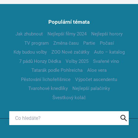
Populární témata
Jak zhubnout
Nejlepší filmy 2024
Nejlepší horory
TV program
Změna času
Partie
Počasí
Kdy budou volby
ZOO Nové začátky
Auto – katalog
7 pádů Honzy Dědka
Volby 2025
Svařené víno
Tatarák podle Pohlreicha
Aloe vera
Pěstování lichořeřišnice
Výpočet ascendentu
Tvarohové knedlíky
Nejlepší palačinky
Švestkový koláč