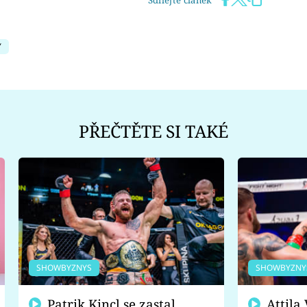
Y
PŘEČTĚTE SI TAKÉ
SHOWBYZNYS
SHOWBYZNY
Patrik Kincl se zastal
Attila Végh podpořil