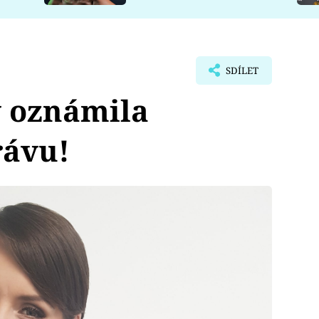
SDÍLET
 oznámila
rávu!