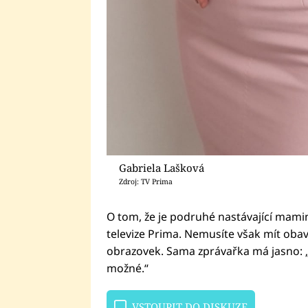
Gabriela Lašková
Zdroj: TV Prima
O tom, že je podruhé nastávající mamin
televize Prima. Nemusíte však mít obavy
obrazovek. Sama zprávařka má jasno: „
možné.“
VSTOUPIT DO DISKUZE