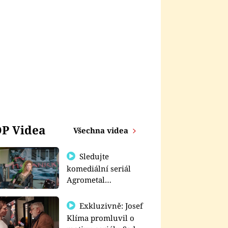
P Videa
Všechna videa
Sledujte
komediální seriál
Agrometal
exkluzivně na
prima+
Exkluzivně: Josef
Klíma promluvil o