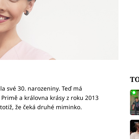
TO
la své 30. narozeniny. Teď má
rimě a královna krásy z roku 2013
 totiž, že čeká druhé miminko.