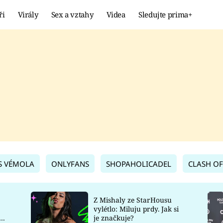
ři
Virály
Sex a vztahy
Videa
Sledujte prima+
Showbyznys
Extrém
VIRÁLY
KURIOZITY
VIDEA
KVÍZY
S VÉMOLA
ONLYFANS
SHOPAHOLICADEL
CLASH OF
Z Mishaly ze StarHousu
vylétlo: Miluju prdy. Jak si
co
je značkuje?