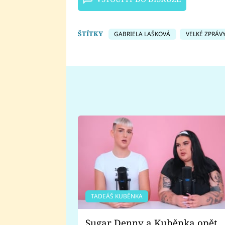
ŠTÍTKY
GABRIELA LAŠKOVÁ
VELKÉ ZPRÁV
TADEÁŠ KUBĚNKA
Sugar Denny a Kuběnka opět