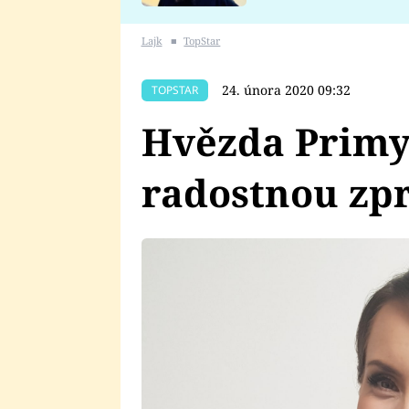
se v Plzni stalo
Lajk
■
TopStar
24. února 2020 09:32
TOPSTAR
Hvězda Primy
radostnou zp