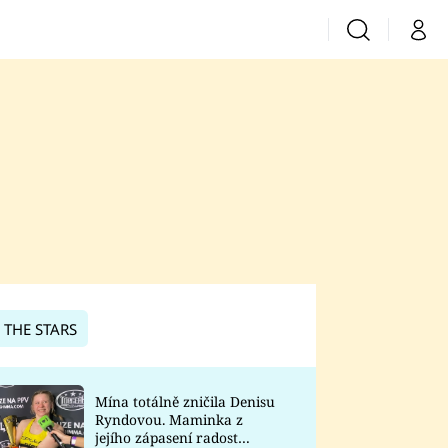
Vyhledávání
Můj 
Prima+
CNN Prima News
Prima Fresh
Prima Living
Prima Zoom
 THE STARS
Prima Lajk
Mína totálně zničila Denisu
Ryndovou. Maminka z
Sledujte nás
jejího zápasení radost