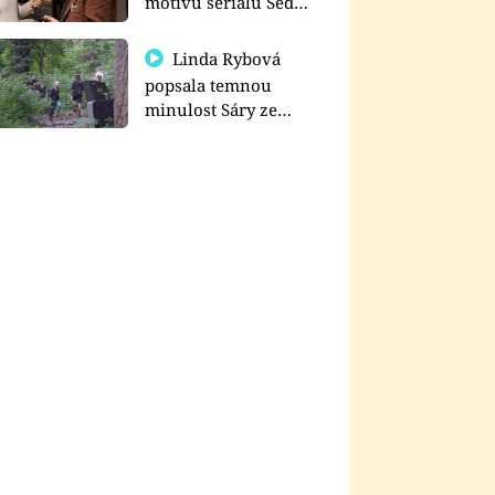
motivu seriálu Sedm
schodů k moci
Linda Rybová
popsala temnou
minulost Sáry ze
seriálu Zákony vlka