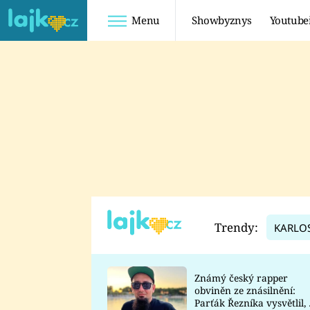
Menu
Showbyznys
Youtube
Youtuberky
Youtubeři
SHOPAHOLICADEL
FATTYPILLOW
ANNA ŠULC
FREESCOOT
SUGAR DENNY
ADAM KAJUMI
LADUŠKA
TADEÁŠ KUBĚNKA
DOMINIKA
DATEL
Trendy:
KARLO
MYSLIVCOVÁ
Známý český rapper
obviněn ze znásilnění:
Parťák Řezníka vysvětlil, 