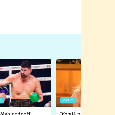
S
VIRÁLY
Bývalá pornoherečka