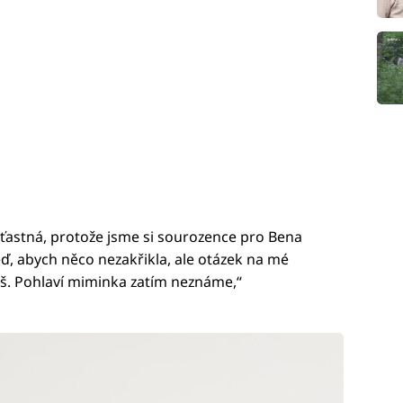
šťastná, protože jsme si sourozence pro Bena
eď, abych něco nezakřikla, ale otázek na mé
liš. Pohlaví miminka zatím neznáme,“