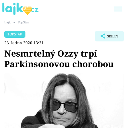
Lajk
■
TopStar
Trendy:
KARLOS VÉMOLA
ONLYFANS
TOPSTAR
SDÍLET
SHOPAHOLICADEL
CLASH OF THE STARS
23. ledna 2020 13:31
Nesmrtelný Ozzy trpí
Parkinsonovou chorobou
Témata
Showbyznys
Youtubeři
Virály