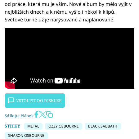
od práce, která mu je vším. Nové album by mělo vyjít v
nejbližších dnech a k němu vyšlo i několik klipů.
Světové turné už je narýsované a naplánované.
VSTOUPIT DO DISKUZE
Sdílejte článek
ŠTÍTKY
METAL
OZZY OSBOURNE
BLACK SABBATH
SHARON OSBOURNE