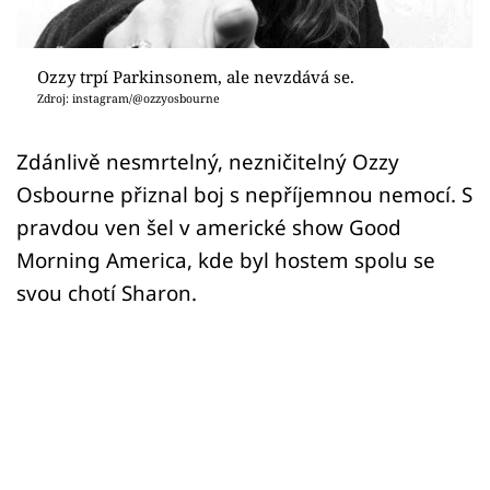
Sex a vztahy
Videa
Ozzy trpí Parkinsonem, ale nevzdává se.
Zdroj: instagram/@ozzyosbourne
Sledujte prima+
Zdánlivě nesmrtelný, nezničitelný Ozzy
Přihlášení
Osbourne přiznal boj s nepříjemnou nemocí. S
pravdou ven šel v americké show Good
Morning America, kde byl hostem spolu se
Sledujte nás
svou chotí Sharon.