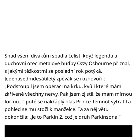
Snad všem divákům spadla čelist, když legenda a
duchovní otec metalové hudby Ozzy Osbourne přiznal,
s jakými těžkostmi se poslední rok potýká.
Jedenasedmdesátiletý zpěvák se rozhovořil:
„Podstoupil jsem operaci na krku, kvůli které mám
zkřivené všechny nervy. Pak jsem zjistil, že mám mírnou
formu..,“ poté se nakřáplý hlas Prince Temnot vytratil a
pohled se mu stočl k manželce. Ta za něj větu
dokončila: „Je to Parkin 2, což je druh Parkinsona.“