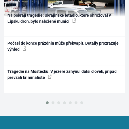
Na pokraji tragédie: Ukrajinské letadlo, které ohrožoval v
Lipsku dron, bylo naložené municí
Počasí do konce prázdnin může překvapit. Detaily prozrazuje
výhled
Tragédie na Mostecku: V jezeře zahynul další člověk, případ
převzali kriminalisté