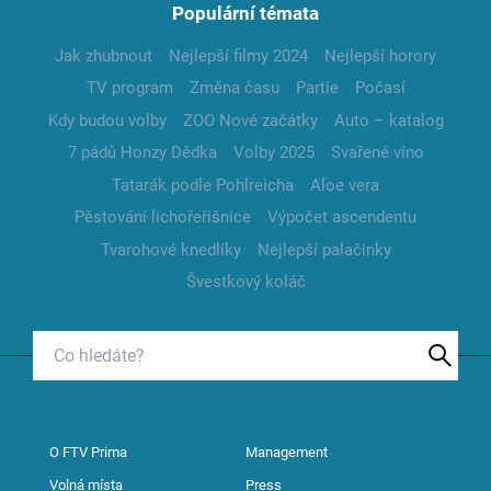
Populární témata
Jak zhubnout
Nejlepší filmy 2024
Nejlepší horory
TV program
Změna času
Partie
Počasí
Kdy budou volby
ZOO Nové začátky
Auto – katalog
7 pádů Honzy Dědka
Volby 2025
Svařené víno
Tatarák podle Pohlreicha
Aloe vera
Pěstování lichořeřišnice
Výpočet ascendentu
Tvarohové knedlíky
Nejlepší palačinky
Švestkový koláč
O FTV Prima
Management
Volná místa
Press