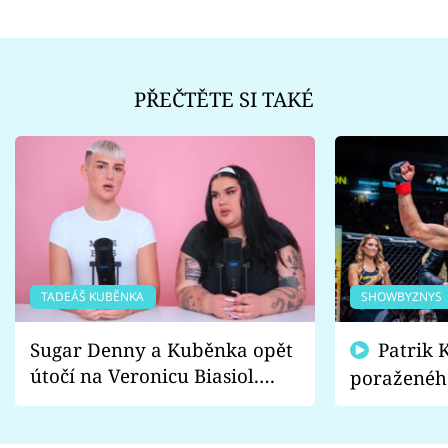
PŘEČTĚTE SI TAKÉ
TADEÁŠ KUBĚNKA
SHOWBYZNYS
Sugar Denny a Kuběnka opět
Patrik Kincl se zastal
útočí na Veronicu Biasiol.
poraženéh
Proč je podle nich falešná a
fanoušci n
lže o své nevěře?