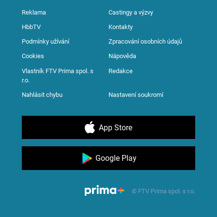
Reklama
Castingy a výzvy
HbbTV
Kontakty
Podmínky užívání
Zpracování osobních údajů
Cookies
Nápověda
Vlastník FTV Prima spol. s
Redakce
r.o.
Nahlásit chybu
Nastavení soukromí
App Store
Google Play
© FTV Prima spol. s r.o.