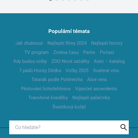
Populární témata
Jak zhubnout
Nejlepší filmy 2024
Nejlepší horory
TV program
Změna času
Partie
Počasí
Kdy budou volby
ZOO Nové začátky
Auto – katalog
7 pádů Honzy Dědka
Volby 2025
Svařené víno
Tatarák podle Pohlreicha
Aloe vera
Pěstování lichořeřišnice
Výpočet ascendentu
Tvarohové knedlíky
Nejlepší palačinky
Švestkový koláč