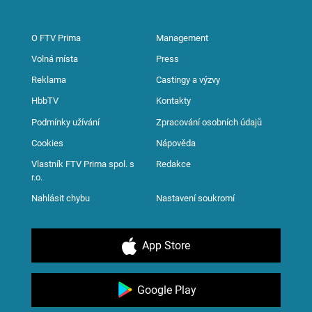
O FTV Prima
Management
Volná místa
Press
Reklama
Castingy a výzvy
HbbTV
Kontakty
Podmínky užívání
Zpracování osobních údajů
Cookies
Nápověda
Vlastník FTV Prima spol. s
Redakce
r.o.
Nahlásit chybu
Nastavení soukromí
App Store
Google Play