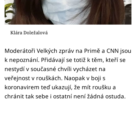
Sex a vztahy
Videa
Sledujte prima+
Klára Doležalová
Přihlášení
Moderátoři Velkých zpráv na Primě a CNN jsou
k nepoznání. Přidávají se totiž k těm, kteří se
nestydí v současné chvíli vycházet na
Sledujte nás
veřejnost v rouškách. Naopak v boji s
koronavirem teď ukazují, že mít roušku a
chránit tak sebe i ostatní není žádná ostuda.