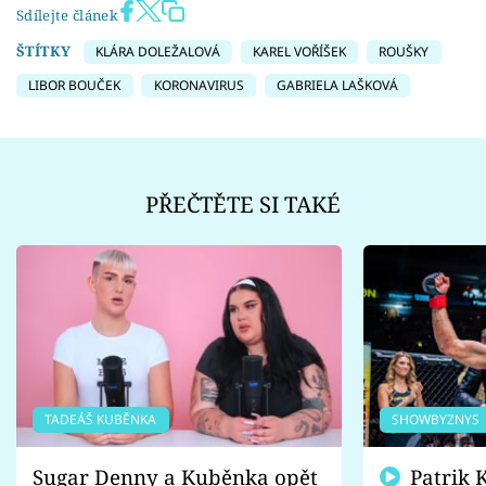
Sdílejte článek
ŠTÍTKY
KLÁRA DOLEŽALOVÁ
KAREL VOŘÍŠEK
ROUŠKY
LIBOR BOUČEK
KORONAVIRUS
GABRIELA LAŠKOVÁ
PŘEČTĚTE SI TAKÉ
TADEÁŠ KUBĚNKA
SHOWBYZNYS
Sugar Denny a Kuběnka opět
Patrik Kincl se zastal