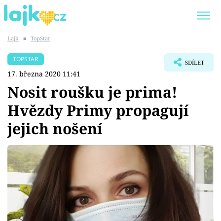
Lajk
■
TopStar
Trendy:
KARLOS VÉMOLA
ONLYFANS
TOPSTAR
SDÍLET
SHOPAHOLICADEL
CLASH OF THE STARS
17. března 2020 11:41
Nosit roušku je prima!
Hvězdy Primy propagují
jejich nošení
Témata
Showbyznys
Youtubeři
Virály