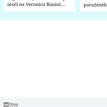
útočí na Veronicu Biasiol.
poraženéh
Proč je podle nich falešná a
fanoušci n
lže o své nevěře?