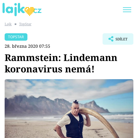
Lajk
■
TopStar
Trendy:
KARLOS VÉMOLA
ONLYFANS
TOPSTAR
SDÍLET
SHOPAHOLICADEL
CLASH OF THE STARS
28. března 2020 07:55
Rammstein: Lindemann
koronavirus nemá!
Témata
Showbyznys
Youtubeři
Virály