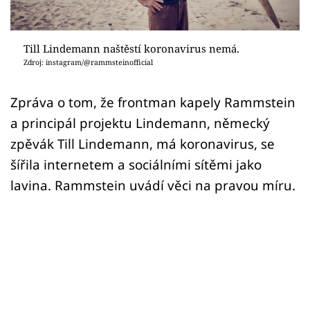
Sex a vztahy
Videa
Till Lindemann naštěstí koronavirus nemá.
Zdroj: instagram/@rammsteinofficial
Sledujte prima+
Zpráva o tom, že frontman kapely Rammstein
Přihlášení
a principál projektu Lindemann, německý
zpěvák Till Lindemann, má koronavirus, se
šířila internetem a sociálními sítěmi jako
Sledujte nás
lavina. Rammstein uvádí věci na pravou míru.