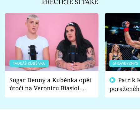
PŘEČTĚTE SI TAKÉ
TADEÁŠ KUBĚNKA
SHOWBYZNYS
Sugar Denny a Kuběnka opět
Patrik Kincl se zastal
útočí na Veronicu Biasiol.
poraženéh
Proč je podle nich falešná a
fanoušci n
lže o své nevěře?