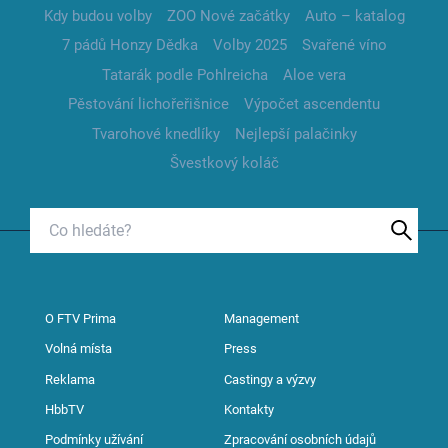
Kdy budou volby
ZOO Nové začátky
Auto – katalog
7 pádů Honzy Dědka
Volby 2025
Svařené víno
Tatarák podle Pohlreicha
Aloe vera
Pěstování lichořeřišnice
Výpočet ascendentu
Tvarohové knedlíky
Nejlepší palačinky
Švestkový koláč
O FTV Prima
Management
Volná místa
Press
Reklama
Castingy a výzvy
HbbTV
Kontakty
Podmínky užívání
Zpracování osobních údajů