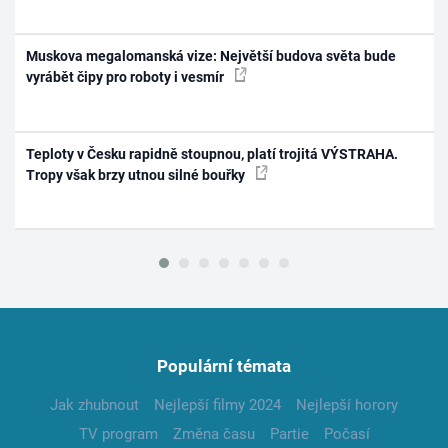
Muskova megalomanská vize: Největší budova světa bude
vyrábět čipy pro roboty i vesmír
Teploty v Česku rapidně stoupnou, platí trojitá VÝSTRAHA.
Tropy však brzy utnou silné bouřky
Populární témata
Jak zhubnout
Nejlepší filmy 2024
Nejlepší horory
TV program
Změna času
Partie
Počasí