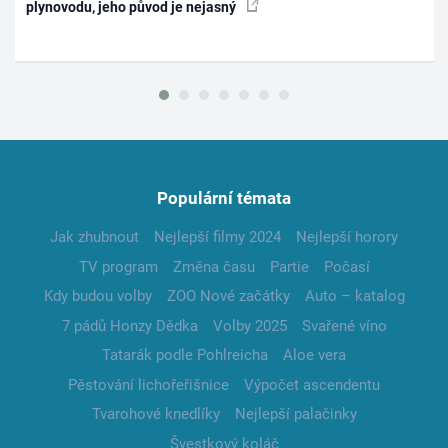
plynovodu, jeho původ je nejasný
Populární témata
Jak zhubnout
Nejlepší filmy 2024
Nejlepší horory
TV program
Změna času
Partie
Počasí
Kdy budou volby
ZOO Nové začátky
Auto – katalog
7 pádů Honzy Dědka
Volby 2025
Svařené víno
Tatarák podle Pohlreicha
Aloe vera
Pěstování lichořeřišnice
Výpočet ascendentu
Tvarohové knedlíky
Nejlepší palačinky
Švestkový koláč