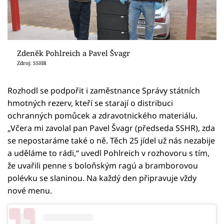
Zdeněk Pohlreich a Pavel Švagr
Zdroj: SSHR
Rozhodl se podpořit i zaměstnance Správy státních
hmotných rezerv, kteří se starají o distribuci
ochranných pomůcek a zdravotnického materiálu.
„Včera mi zavolal pan Pavel Švagr (předseda SSHR), zda
se nepostaráme také o ně. Těch 25 jídel už nás nezabije
a uděláme to rádi,“ uvedl Pohlreich v rozhovoru s tím,
že uvařili penne s boloňským ragú a bramborovou
polévku se slaninou. Na každý den připravuje vždy
nové menu.