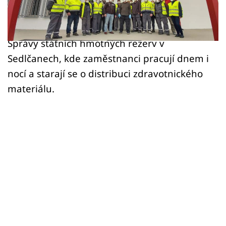
Sex a vztahy
nákazy denně pomáhají zajistit péči ostatním.
Videa
Do svého okruhu strávníků přibral i sklad
Správy státních hmotných rezerv v
Sledujte prima+
Sedlčanech, kde zaměstnanci pracují dnem i
nocí a starají se o distribuci zdravotnického
Přihlášení
materiálu.
Sledujte nás