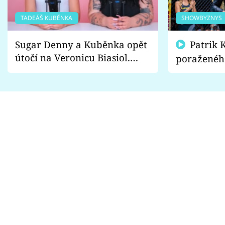
TADEÁŠ KUBĚNKA
SHOWBYZNYS
Sugar Denny a Kuběnka opět
Patrik Kincl se zastal
útočí na Veronicu Biasiol.
poraženéh
Proč je podle nich falešná a
fanoušci n
lže o své nevěře?