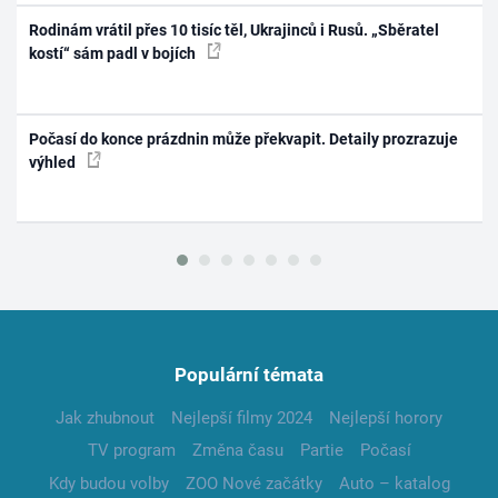
Rodinám vrátil přes 10 tisíc těl, Ukrajinců i Rusů. „Sběratel
kostí“ sám padl v bojích
Počasí do konce prázdnin může překvapit. Detaily prozrazuje
výhled
Populární témata
Jak zhubnout
Nejlepší filmy 2024
Nejlepší horory
TV program
Změna času
Partie
Počasí
Kdy budou volby
ZOO Nové začátky
Auto – katalog