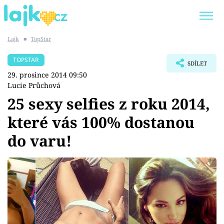
Lajk
■
TopStar
Trendy:
KARLOS VÉMOLA
ONLYFANS
TOPSTAR
SDÍLET
SHOPAHOLICADEL
CLASH OF THE STARS
29. prosince 2014 09:50
Lucie Průchová
25 sexy selfies z roku 2014,
které vás 100% dostanou
Témata
do varu!
Showbyznys
Youtubeři
Virály