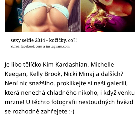
Sex a vztahy
Videa
Sledujte prima+
sexy selfie 2014 - kočičky, co?!
Zdroj: facebook.com a instagram.com
Přihlášení
Je libo tělíčko Kim Kardashian, Michelle
Keegan, Kelly Brook, Nicki Minaj a dalších?
Sledujte nás
Není nic snažšího, proklikejte si naší galeriii,
která nenechá chladného nikoho, i když venku
mrzne! U těchto fotografii nestoudných hvězd
se rozhodně zahřejete :-)