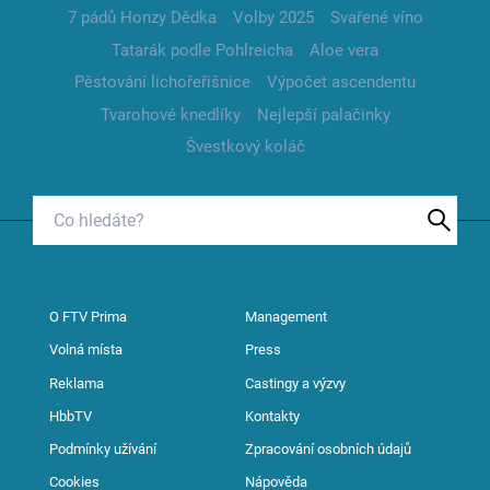
7 pádů Honzy Dědka
Volby 2025
Svařené víno
Tatarák podle Pohlreicha
Aloe vera
Pěstování lichořeřišnice
Výpočet ascendentu
Tvarohové knedlíky
Nejlepší palačinky
Švestkový koláč
O FTV Prima
Management
Volná místa
Press
Reklama
Castingy a výzvy
HbbTV
Kontakty
Podmínky užívání
Zpracování osobních údajů
Cookies
Nápověda