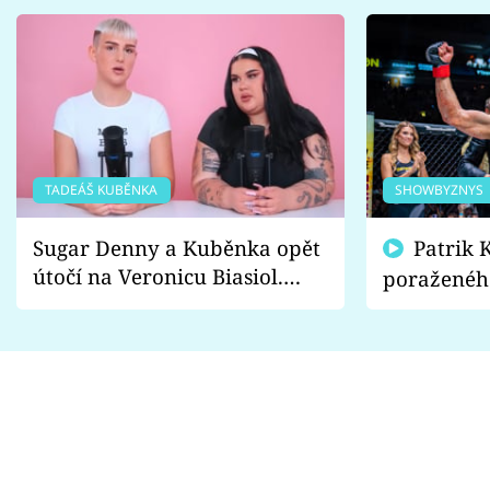
TADEÁŠ KUBĚNKA
SHOWBYZNYS
Sugar Denny a Kuběnka opět
Patrik Kincl se zastal
útočí na Veronicu Biasiol.
poraženéh
Proč je podle nich falešná a
fanoušci n
lže o své nevěře?