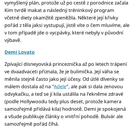
vymyšlený plán, protože už po cestě z porodnice začala
Kim tvrdě makat a následný tréninkový program
včetně diety okamžitě zpeněžila. Některé její křivky
pořád z těla jaksi vystupují, jistě víte o čem mluvíme, ale
v tom případě jde o vycpávky, které nebyly v původní
výbavě.
Demi Lovato
Zpívající disneyovská princeznička až po letech trápení
ve dvaadvaceti přiznala, že je bulimička. Její váha se
měnila stejně často jako její účesy. Od útlé dívenky se
málem dostala až na "
Adele
", ale pak si dala zenovou
odvykačku, a teď se jí kila ustálila na řekněme zdravé
(podle Hollywoodu tedy plus deset, protože kamera
samozřejmě přidává kila) hodnotě. Demi je spokojená
a všude publikuje články o vnitřní pohodě. Bulvár ale
samozřejmě pořád číhá.