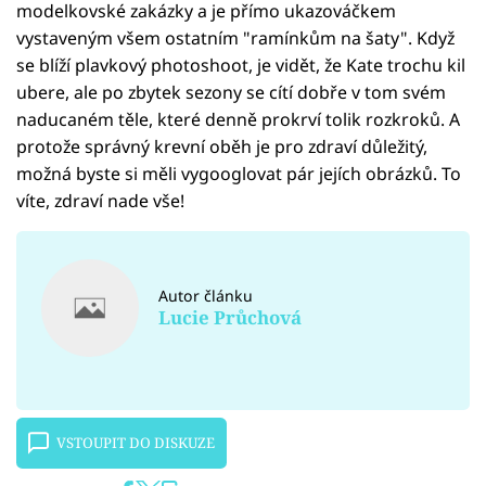
modelkovské zakázky a je přímo ukazováčkem
vystaveným všem ostatním "ramínkům na šaty". Když
se blíží plavkový photoshoot, je vidět, že Kate trochu kil
ubere, ale po zbytek sezony se cítí dobře v tom svém
naducaném těle, které denně prokrví tolik rozkroků. A
protože správný krevní oběh je pro zdraví důležitý,
možná byste si měli vygooglovat pár jejích obrázků. To
víte, zdraví nade vše!
Autor článku
Lucie Průchová
VSTOUPIT DO DISKUZE