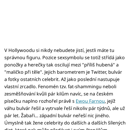
V Hollywoodu si nikdy nebudete jistí, jestli máte tu
správnou figuru. Pozice sexsymbolu se totiž střídá jako
ponožky a herečky tak oscilují mezi "příliš hubená" a
"maličko při těle". Jejich barometrem je Twitter, bulvár
a fotky ostatních celebrit. Až jako poslední nastupuje
vlastní zrcadlo. Fenomén tzv. fat-shammingu neboli
zesměšňování kvůli pár kilům navíc, se na českém
písečku naplno rozhořel právě s
Ewou Farnou
, jejíž
váhu bulvár řešil a vytrvale řeší nikoliv pár týdnů, ale už
pár let. Žabaři... západní bulvár neřeší nic jiného.
Úmyslně tak žene celebrity do dalších a dalších šílených
diet, které pak může předávat i svým čtenářům.