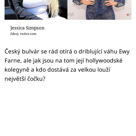
Sex a vztahy
Videa
Jessica Simpson
Sledujte prima+
Zdroj: twiter.com
Přihlášení
Český bulvár se rád otírá o driblující váhu Ewy
Farne, ale jak jsou na tom její hollywoodské
kolegyně a kdo dostává za velkou louží
Sledujte nás
největší čočku?