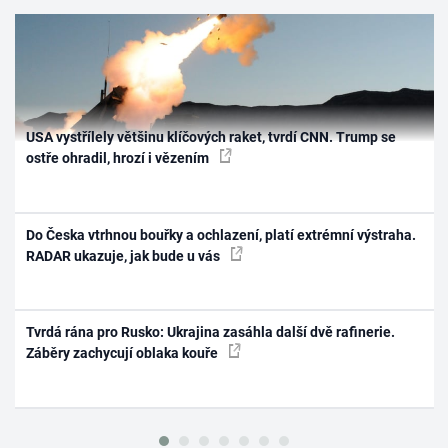
USA vystřílely většinu klíčových raket, tvrdí CNN. Trump se
ostře ohradil, hrozí i vězením
Do Česka vtrhnou bouřky a ochlazení, platí extrémní výstraha.
RADAR ukazuje, jak bude u vás
Tvrdá rána pro Rusko: Ukrajina zasáhla další dvě rafinerie.
Záběry zachycují oblaka kouře