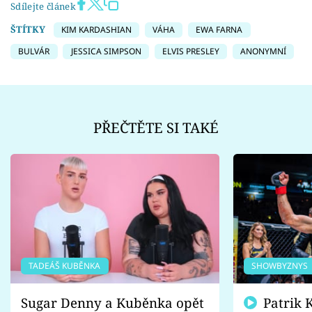
Sdílejte článek
ŠTÍTKY
KIM KARDASHIAN
VÁHA
EWA FARNA
BULVÁR
JESSICA SIMPSON
ELVIS PRESLEY
ANONYMNÍ
PŘEČTĚTE SI TAKÉ
TADEÁŠ KUBĚNKA
SHOWBYZNYS
Sugar Denny a Kuběnka opět
Patrik Kincl se zastal