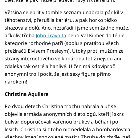
Většina celebrit v tomhle seznamu nabrala pár kil v
těhotenství, přerušila kariéru, a pak horko těžko
shazovala dolů. Ano, nezařadili jsme sem žádné muže,
ačkoliv třeba
John Travolta
nebo Val Kilmer do téhle
kategorie rozhodně patří (spolu s pratátou všech
přežíračů Elvisem Presleym). Útoky proti mužům ze
strany internetového velkonároda totiž nejsou ani
zdaleka tak ostré a hanlivé. U žen má kdovíproč
anonymní troll pocit, že jest sexy figura přímo
nárokem!
Christina Aquilera
Po dvou dětech Christina trochu nabrala a už se
objevila armáda anonymních dietologů, kteří jí skrz
bulvár doporučovali vařenou brukev a běhání po
lesích. Christina si z toho nic nedělala a bombardovala
všechny imagí spokojené matky. Zhruba do chvíle, než