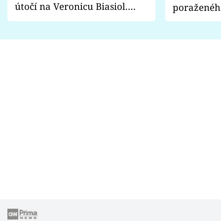
útočí na Veronicu Biasiol.
poraženéh
Proč je podle nich falešná a
fanoušci n
lže o své nevěře?