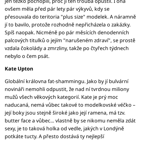
jen těžko pochopili, proč ji ten trouba opustil. I ona
ovšem měla před pár lety pár výkyvů, kdy se
přesouvala do teritoria "plus size" modelek. A náramně
jí to bavilo, protože rozhodně nepřicházela o zakázky.
Spíš naopak. Nicméně po pár měsících denodenních
palcových titulků o jejím "narušeném zdraví", se prostě
vzdala čokolády a zmrzliny, takže po čtyřech týdnech
nebylo o čem psát.
Kate Upton
Globální královna fat-shammingu. Jako by jí bulvární
novináři nemohli odpustit, že nad ní tvrdnou miliony
mužů všech věkových kategorií. Kate je prý moc
naducaná, nemá vůbec takové to modelkovské véčko –
její boky jsou stejně široké jako její ramena, má tzv.
butter face a vůbec... vlastně by se nikomu neměla zdát
sexy, je to taková holka od vedle, jakých v Londýně
potkáte tucty. A přesto dostává ty nejlepší