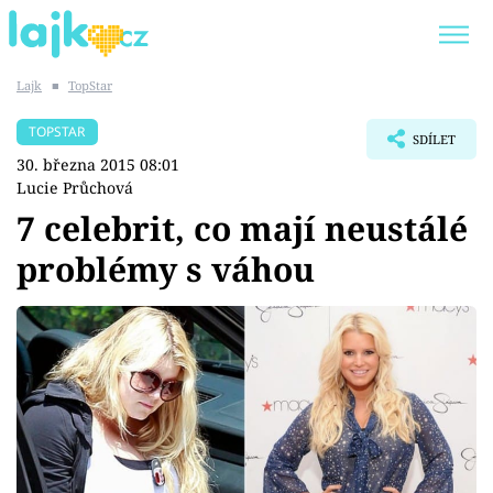
Lajk
■
TopStar
Trendy:
KARLOS VÉMOLA
ONLYFANS
TOPSTAR
SDÍLET
SHOPAHOLICADEL
CLASH OF THE STARS
30. března 2015 08:01
Lucie Průchová
7 celebrit, co mají neustálé
problémy s váhou
Témata
Showbyznys
Youtubeři
Virály