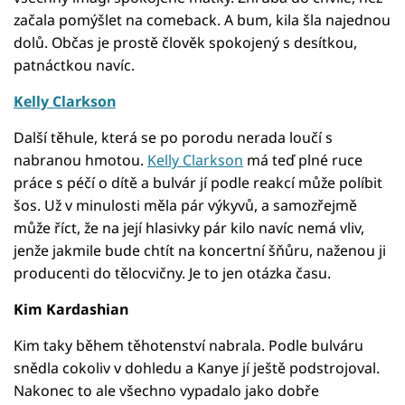
začala pomýšlet na comeback. A bum, kila šla najednou
dolů. Občas je prostě člověk spokojený s desítkou,
patnáctkou navíc.
Kelly Clarkson
Další těhule, která se po porodu nerada loučí s
nabranou hmotou.
Kelly Clarkson
má teď plné ruce
práce s péčí o dítě a bulvár jí podle reakcí může políbit
šos. Už v minulosti měla pár výkyvů, a samozřejmě
může říct, že na její hlasivky pár kilo navíc nemá vliv,
jenže jakmile bude chtít na koncertní šňůru, naženou ji
producenti do tělocvičny. Je to jen otázka času.
Kim Kardashian
Kim taky během těhotenství nabrala. Podle bulváru
snědla cokoliv v dohledu a Kanye jí ještě podstrojoval.
Nakonec to ale všechno vypadalo jako dobře