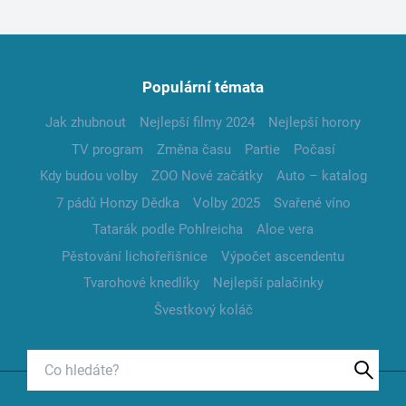
Populární témata
Jak zhubnout
Nejlepší filmy 2024
Nejlepší horory
TV program
Změna času
Partie
Počasí
Kdy budou volby
ZOO Nové začátky
Auto – katalog
7 pádů Honzy Dědka
Volby 2025
Svařené víno
Tatarák podle Pohlreicha
Aloe vera
Pěstování lichořeřišnice
Výpočet ascendentu
Tvarohové knedlíky
Nejlepší palačinky
Švestkový koláč