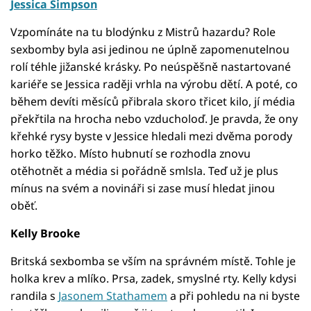
Jessica Simpson
Vzpomínáte na tu blodýnku z Mistrů hazardu? Role
sexbomby byla asi jedinou ne úplně zapomenutelnou
rolí téhle jižanské krásky. Po neúspěšně nastartované
kariéře se Jessica raději vrhla na výrobu dětí. A poté, co
během devíti měsíců přibrala skoro třicet kilo, jí média
překřtila na hrocha nebo vzducholoď. Je pravda, že ony
křehké rysy byste v Jessice hledali mezi dvěma porody
horko těžko. Místo hubnutí se rozhodla znovu
otěhotnět a média si pořádně smlsla. Teď už je plus
mínus na svém a novináři si zase musí hledat jinou
oběť.
Kelly Brooke
Britská sexbomba se vším na správném místě. Tohle je
holka krev a mlíko. Prsa, zadek, smyslné rty. Kelly kdysi
randila s
Jasonem Stathamem
a při pohledu na ni byste