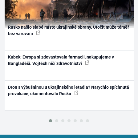
Rusko našlo slabé místo ukrajinské obrany. Útočit může téměř
bez varování
Kubek: Evropa si zdevastovala farmacii, nakupujeme v
Bangladéši. Vojtěch ničí zdravotnictví
Dron s výbušninou u ukrajinského letadla? Narychlo spíchnutá
provokace, okomentovalo Rusko