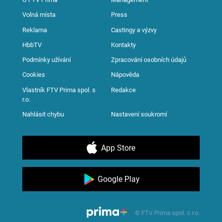
Volná místa
Press
Reklama
Castingy a výzvy
HbbTV
Kontakty
Podmínky užívání
Zpracování osobních údajů
Cookies
Nápověda
Vlastník FTV Prima spol. s
Redakce
r.o.
Nahlásit chybu
Nastavení soukromí
App Store
Google Play
© FTV Prima spol. s r.o.