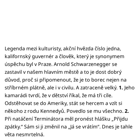
Legenda mezi kulturisty, akční hvězda číslo jedna,
kalifornský guvernér a člověk, který je synonymem
úspěchu byl v Praze. Arnold Schwarzenegger se
zastavil v našem hlavním městě a to je dost dobrý
důvod, proč si připomenout, že je to borec nejen na
stříbrném plátně, ale i v civilu. A zatraceně velký.
1.
Jeho
kamarádi tvrdí, že v dětství říkal, že má tři cíle.
Odstěhovat se do Ameriky, stát se hercem a vzít si
někoho z rodu Kennedyů. Povedlo se mu všechno.
2.
Při natáčení Terminátora měl pronést hlášku „Přijdu
zpátky.“ Sám si ji změnil na „Já se vrátím“. Dnes je tahle
věta nesmrtelná.