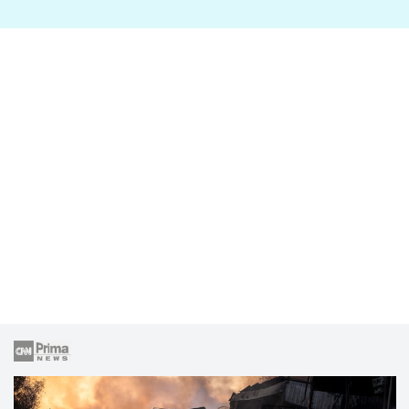
lže o své nevěře?