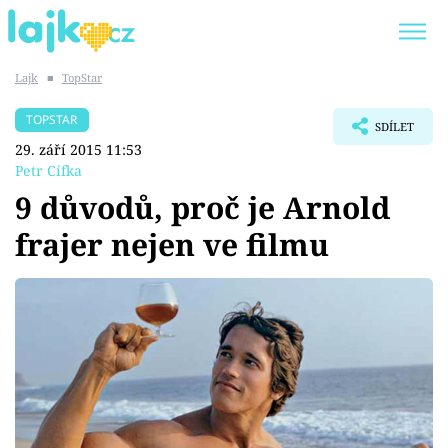
Lajk
■
TopStar
Trendy:
KARLOS VÉMOLA
ONLYFANS
TOPSTAR
SDÍLET
SHOPAHOLICADEL
CLASH OF THE STARS
29. září 2015 11:53
Petr Cífka
9 důvodů, proč je Arnold
frajer nejen ve filmu
Témata
Showbyznys
Youtubeři
Virály