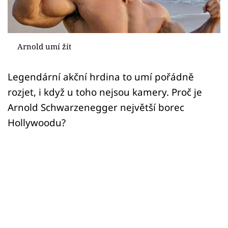
Sex a vztahy
Videa
Arnold umí žít
Sledujte prima+
Legendární akční hrdina to umí pořádně
Přihlášení
rozjet, i když u toho nejsou kamery. Proč je
Arnold Schwarzenegger největší borec
Hollywoodu?
Sledujte nás