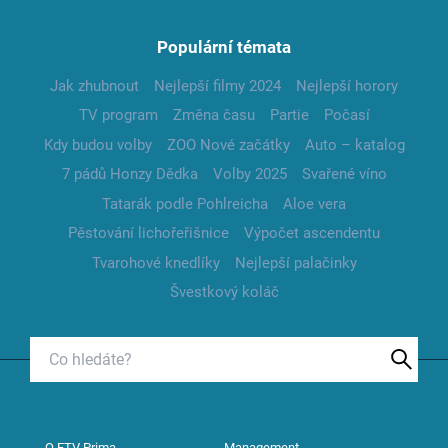
Populární témata
Jak zhubnout
Nejlepší filmy 2024
Nejlepší horory
TV program
Změna času
Partie
Počasí
Kdy budou volby
ZOO Nové začátky
Auto – katalog
7 pádů Honzy Dědka
Volby 2025
Svařené víno
Tatarák podle Pohlreicha
Aloe vera
Pěstování lichořeřišnice
Výpočet ascendentu
Tvarohové knedlíky
Nejlepší palačinky
Švestkový koláč
O FTV Prima
Management