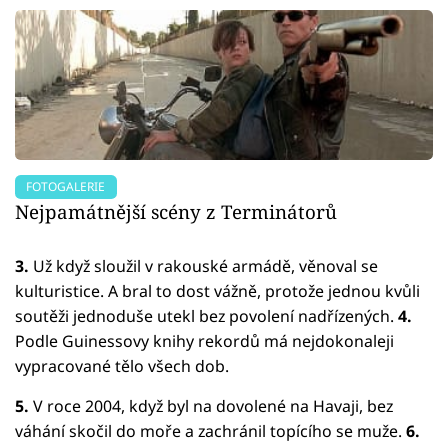
FOTOGALERIE
Nejpamátnější scény z Terminátorů
3.
Už když sloužil v rakouské armádě, věnoval se
kulturistice. A bral to dost vážně, protože jednou kvůli
soutěži jednoduše utekl bez povolení nadřízených.
4.
Podle Guinessovy knihy rekordů má nejdokonaleji
vypracované tělo všech dob.
5.
V roce 2004, když byl na dovolené na Havaji, bez
váhání skočil do moře a zachránil topícího se muže.
6.