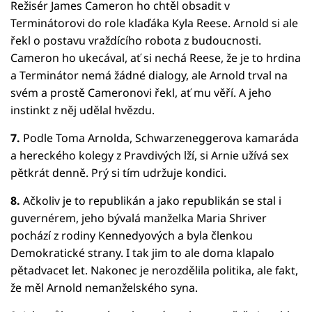
Režisér James Cameron ho chtěl obsadit v
Terminátorovi do role klaďáka Kyla Reese. Arnold si ale
řekl o postavu vraždícího robota z budoucnosti.
Cameron ho ukecával, ať si nechá Reese, že je to hrdina
a Terminátor nemá žádné dialogy, ale Arnold trval na
svém a prostě Cameronovi řekl, ať mu věří. A jeho
instinkt z něj udělal hvězdu.
7.
Podle Toma Arnolda, Schwarzeneggerova kamaráda
a hereckého kolegy z Pravdivých lží, si Arnie užívá sex
pětkrát denně. Prý si tím udržuje kondici.
8.
Ačkoliv je to republikán a jako republikán se stal i
guvernérem, jeho bývalá manželka Maria Shriver
pochází z rodiny Kennedyových a byla členkou
Demokratické strany. I tak jim to ale doma klapalo
pětadvacet let. Nakonec je nerozdělila politika, ale fakt,
že měl Arnold nemanželského syna.