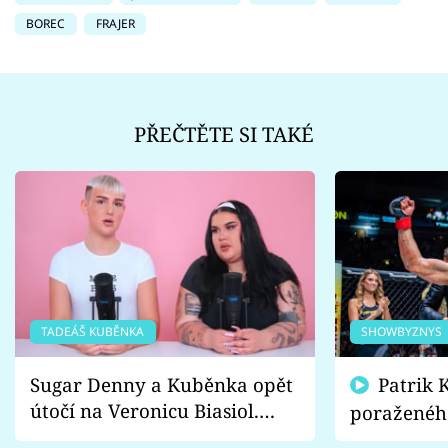
BOREC
FRAJER
PŘEČTĚTE SI TAKÉ
TADEÁŠ KUBĚNKA
SHOWBYZNYS
Sugar Denny a Kuběnka opět
Patrik Kincl se zastal
útočí na Veronicu Biasiol.
poraženéh
Proč je podle nich falešná a
fanoušci n