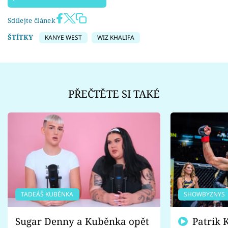
Sdílejte článek
ŠTÍTKY
KANYE WEST
WIZ KHALIFA
PŘEČTĚTE SI TAKÉ
TADEÁŠ KUBĚNKA
SHOWBYZNYS
Sugar Denny a Kuběnka opět
Patrik Kincl se zastal