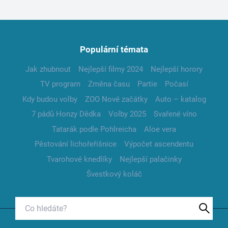
Populární témata
Jak zhubnout
Nejlepší filmy 2024
Nejlepší horory
TV program
Změna času
Partie
Počasí
Kdy budou volby
ZOO Nové začátky
Auto – katalog
7 pádů Honzy Dědka
Volby 2025
Svařené víno
Tatarák podle Pohlreicha
Aloe vera
Pěstování lichořeřišnice
Výpočet ascendentu
Tvarohové knedlíky
Nejlepší palačinky
Švestkový koláč