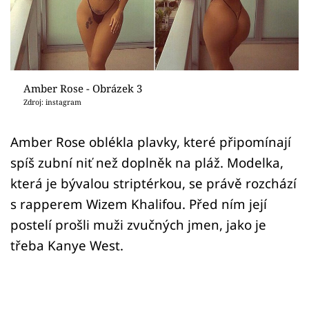
Sex a vztahy
Videa
Sledujte prima+
Amber Rose - Obrázek 3
Zdroj: instagram
Přihlášení
Amber Rose oblékla plavky, které připomínají
spíš zubní niť než doplněk na pláž. Modelka,
Sledujte nás
která je bývalou striptérkou, se právě rozchází
s rapperem Wizem Khalifou. Před ním její
postelí prošli muži zvučných jmen, jako je
třeba Kanye West.