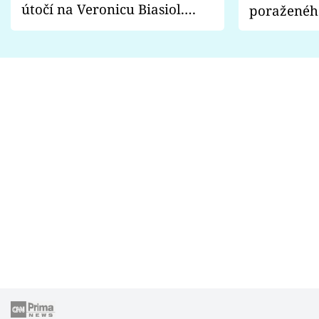
útočí na Veronicu Biasiol.
poraženéh
Proč je podle nich falešná a
fanoušci n
lže o své nevěře?