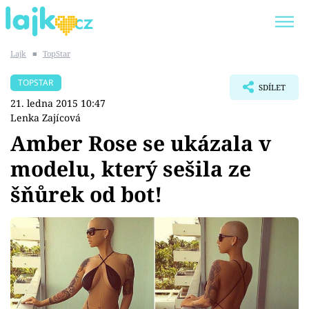
Lajk
■
TopStar
Trendy:
KARLOS VÉMOLA
ONLYFANS
TOPSTAR
SDÍLET
SHOPAHOLICADEL
CLASH OF THE STARS
21. ledna 2015 10:47
Lenka Zajícová
Amber Rose se ukázala v
modelu, který sešila ze
Témata
šňůrek od bot!
Showbyznys
Youtubeři
Virály