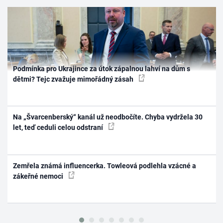
Podmínka pro Ukrajince za útok zápalnou lahví na dům s
dětmi? Tejc zvažuje mimořádný zásah
Na „Švarcenberský“ kanál už neodbočíte. Chyba vydržela 30
let, teď ceduli celou odstraní
Zemřela známá influencerka. Towleová podlehla vzácné a
zákeřné nemoci