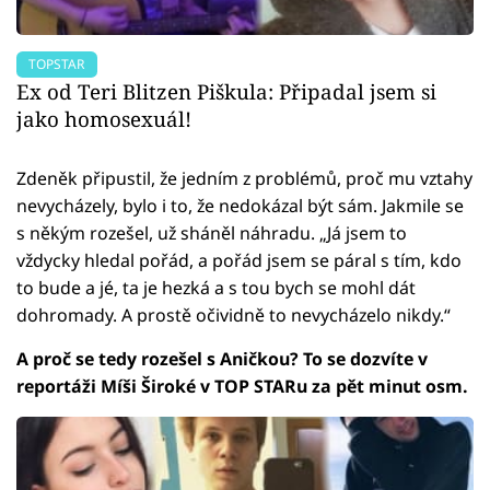
TOPSTAR
Ex od Teri Blitzen Piškula: Připadal jsem si
jako homosexuál!
Zdeněk připustil, že jedním z problémů, proč mu vztahy
nevycházely, bylo i to, že nedokázal být sám. Jakmile se
s někým rozešel, už sháněl náhradu. „Já jsem to
vždycky hledal pořád, a pořád jsem se páral s tím, kdo
to bude a jé, ta je hezká a s tou bych se mohl dát
dohromady. A prostě očividně to nevycházelo nikdy.“
A proč se tedy rozešel s Aničkou? To se dozvíte v
reportáži Míši Široké v TOP STARu za pět minut osm.