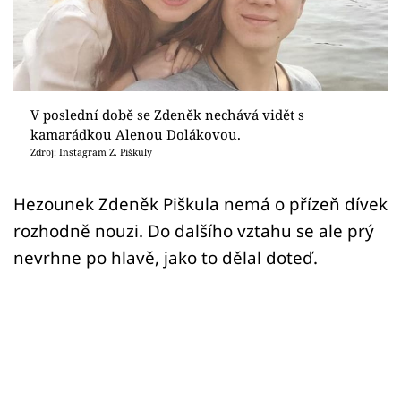
Sex a vztahy
Videa
Sledujte prima+
V poslední době se Zdeněk nechává vidět s
kamarádkou Alenou Dolákovou.
Přihlášení
Zdroj: Instagram Z. Piškuly
Hezounek Zdeněk Piškula nemá o přízeň dívek
Sledujte nás
rozhodně nouzi. Do dalšího vztahu se ale prý
nevrhne po hlavě, jako to dělal doteď.