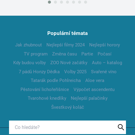
Populární témata
Jak zhubnout
Nejlepší filmy 2024
Nejlepší horory
TV program
Změna času
Partie
Počasí
Kdy budou volby
ZOO Nové začátky
Auto – katalog
7 pádů Honzy Dědka
Volby 2025
Svařené víno
Tatarák podle Pohlreicha
Aloe vera
Pěstování lichořeřišnice
Výpočet ascendentu
Tvarohové knedlíky
Nejlepší palačinky
Švestkový koláč