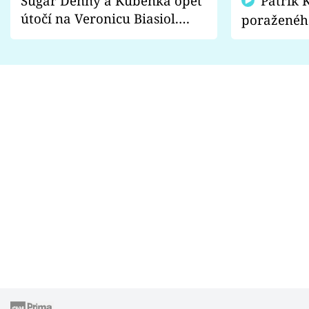
Sugar Denny a Kuběnka opět
Patrik Kincl se zastal
útočí na Veronicu Biasiol.
poraženéh
Proč je podle nich falešná a
fanoušci n
lže o své nevěře?