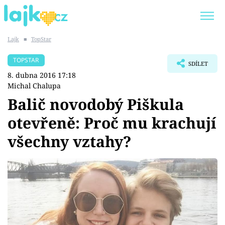
Lajk
■
TopStar
Trendy:
KARLOS VÉMOLA
ONLYFANS
TOPSTAR
SDÍLET
SHOPAHOLICADEL
CLASH OF THE STARS
8. dubna 2016 17:18
Michal Chalupa
Balič novodobý Piškula
otevřeně: Proč mu krachují
Témata
všechny vztahy?
Showbyznys
Youtubeři
Virály