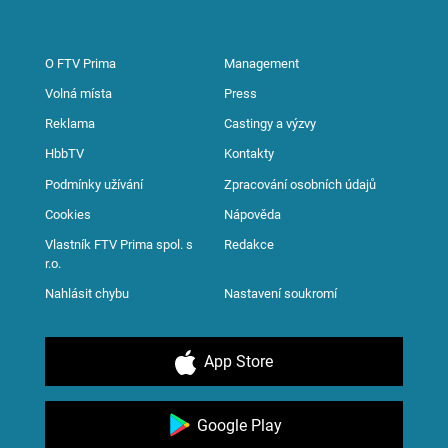
O FTV Prima
Management
Volná místa
Press
Reklama
Castingy a výzvy
HbbTV
Kontakty
Podmínky užívání
Zpracování osobních údajů
Cookies
Nápověda
Vlastník FTV Prima spol. s
Redakce
r.o.
Nahlásit chybu
Nastavení soukromí
App Store
Google Play