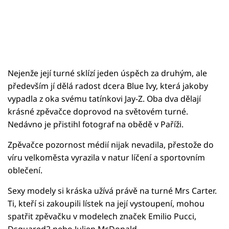
Nejenže její turné sklízí jeden úspěch za druhým, ale
především jí dělá radost dcera Blue Ivy, která jakoby
vypadla z oka svému tatínkovi Jay-Z. Oba dva dělají
krásné zpěvačce doprovod na světovém turné.
Nedávno je přistihl fotograf na obědě v Paříži.
Zpěvačce pozornost médií nijak nevadila, přestože do
víru velkoměsta vyrazila v natur líčení a sportovním
oblečení.
Sexy modely si kráska užívá právě na turné Mrs Carter.
Ti, kteří si zakoupili lístek na její vystoupení, mohou
spatřit zpěvačku v modelech značek Emilio Pucci,
Dsquared2 nebo Julien McDonald.