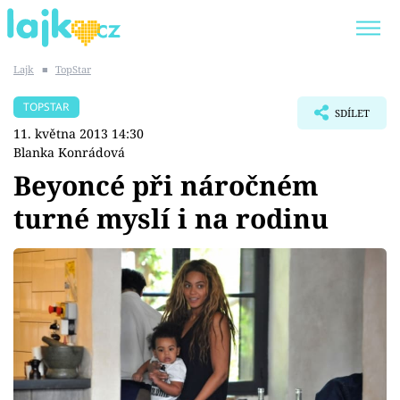
Lajk
■
TopStar
Trendy:
KARLOS VÉMOLA
ONLYFANS
TOPSTAR
SDÍLET
SHOPAHOLICADEL
CLASH OF THE STARS
11. května 2013 14:30
Blanka Konrádová
Beyoncé při náročném
turné myslí i na rodinu
Témata
Showbyznys
Youtubeři
Virály