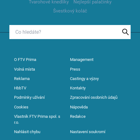
Tvarohové knedlíky
Nejlepší palačinky
Švestkový koláč
O FTV Prima
Management
Volná místa
Press
Reklama
Castingy a výzvy
HbbTV
Kontakty
Podmínky užívání
Zpracování osobních údajů
Cookies
Nápověda
Vlastník FTV Prima spol. s
Redakce
r.o.
Nahlásit chybu
Nastavení soukromí