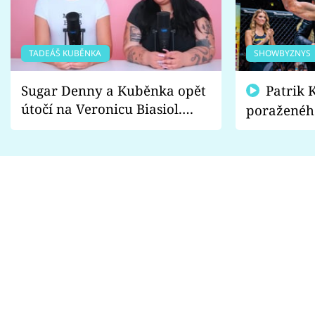
TADEÁŠ KUBĚNKA
SHOWBYZNYS
Sugar Denny a Kuběnka opět
Patrik Kincl se zastal
útočí na Veronicu Biasiol.
poraženéh
Proč je podle nich falešná a
fanoušci n
lže o své nevěře?