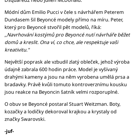
Módní dům Emilio Pucci v čele s návrhářem Peterem
Dundasem šil Beyoncé modely přímo na míru. Peter,
který pro Beyoncé stvořil pět modelů, říká:
,,Navrhování kostýmů pro Beyoncé nutí návrháře běžet
domů a kreslit. Ona ví, co chce, ale respektuje vaši
kreativitu."
Největší poprask ale vzbudil zlatý obleček, jehož výroba
údajně zabrala 600 hodin práce. Model je vyšívaný
drahými kameny a jsou na něm vyrobena umělá prsa a
bradavky. Právě kvůli tomuto kontroverznímu kousku
jsou reakce na Beyoncin šatník velmi rozporuplné.
O obuv se Beyoncé postaral Stuart Weitzman. Boty,
kozačky a lodičky dekoroval krajkou a krystaly od
značky Swarovski.
-juf-