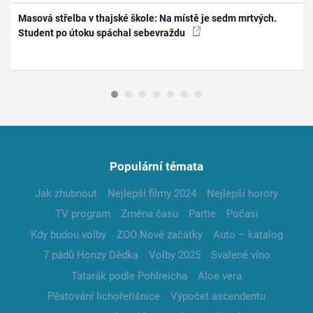
Masová střelba v thajské škole: Na místě je sedm mrtvých.
Student po útoku spáchal sebevraždu
Populární témata
Jak zhubnout
Nejlepší filmy 2024
Nejlepší horory
TV program
Změna času
Partie
Počasí
Kdy budou volby
ZOO Nové začátky
Auto – katalog
7 pádů Honzy Dědka
Volby 2025
Svařené víno
Tatarák podle Pohlreicha
Aloe vera
Pěstování lichořeřišnice
Výpočet ascendentu