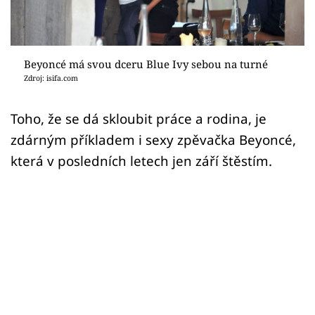
Sex a vztahy
Videa
Beyoncé má svou dceru Blue Ivy sebou na turné
Sledujte prima+
Zdroj: isifa.com
Přihlášení
Toho, že se dá skloubit práce a rodina, je
zdárným příkladem i sexy zpěvačka Beyoncé,
která v posledních letech jen září štěstím.
Sledujte nás