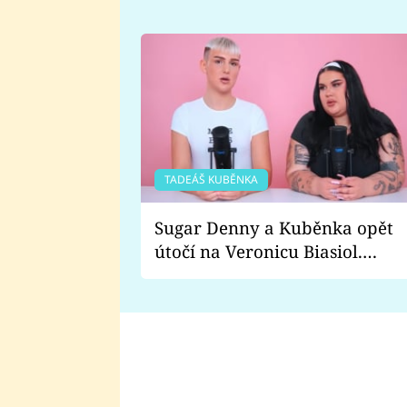
TADEÁŠ KUBĚNKA
Sugar Denny a Kuběnka opět
útočí na Veronicu Biasiol.
Proč je podle nich falešná a
lže o své nevěře?