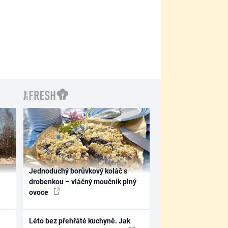
Jednoduchý borůvkový koláč s
drobenkou – vláčný moučník plný
ovoce
Léto bez přehřáté kuchyně. Jak