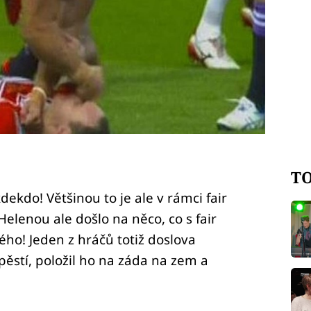
TO
dekdo! Většinou to je ale v rámci fair
Helenou ale došlo na něco, co s fair
ho! Jeden z hráčů totiž doslova
ěstí, položil ho na záda na zem a