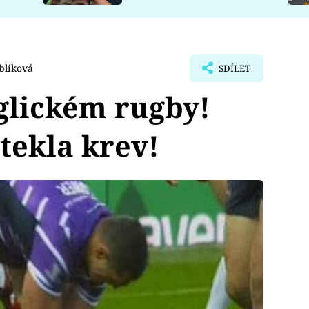
blíková
SDÍLET
glickém rugby!
 tekla krev!