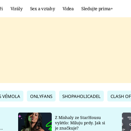
ři
Virály
Sex a vztahy
Videa
Sledujte prima+
Showbyznys
Extrém
VIRÁLY
KURIOZITY
VIDEA
KVÍZY
S VÉMOLA
ONLYFANS
SHOPAHOLICADEL
CLASH OF
Z Mishaly ze StarHousu
vylétlo: Miluju prdy. Jak si
co
je značkuje?