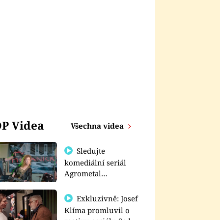
P Videa
Všechna videa
Sledujte
komediální seriál
Agrometal
exkluzivně na
prima+
Exkluzivně: Josef
Klíma promluvil o