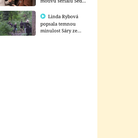
motivu seriálu Sedm
schodů k moci
Linda Rybová
popsala temnou
minulost Sáry ze
seriálu Zákony vlka