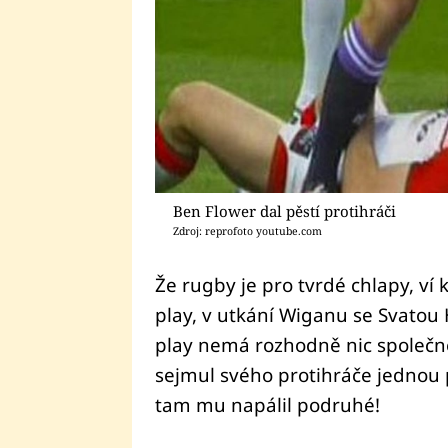
Ben Flower dal pěstí protihráči
Zdroj: reprofoto youtube.com
Že rugby je pro tvrdé chlapy, ví k
play, v utkání Wiganu se Svatou 
play nemá rozhodně nic společné
sejmul svého protihráče jednou p
tam mu napálil podruhé!