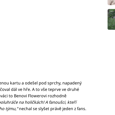
rvenou kartu a odešel pod sprchy, napadený
oval dál ve hře. A to vše teprve ve druhé
iváci to Benovi Flowerovi rozhodně
oluhráče na holičkách! A fanoušci, kteří
ého týmu,“
nechal se slyšet právě jeden z fans.