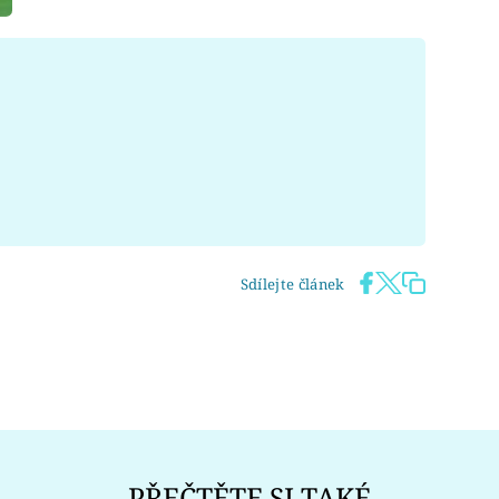
Sdílejte článek
PŘEČTĚTE SI TAKÉ