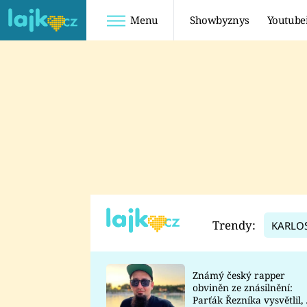
Menu
Showbyznys
Youtube
Youtuberky
Youtubeři
SHOPAHOLICADEL
FATTYPILLOW
ANNA ŠULC
FREESCOOT
SUGAR DENNY
ADAM KAJUMI
LADUŠKA
TADEÁŠ KUBĚNKA
DOMINIKA
DATEL
Trendy:
KARLO
MYSLIVCOVÁ
Známý český rapper
obviněn ze znásilnění:
Parťák Řezníka vysvětlil, 