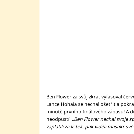
Ben Flower za svůj zkrat vyfasoval če
Lance Hohaia se nechal ošetřit a pokrač
minutě prvního finálového zápasu! A d
neodpustí.
„Ben Flower nechal svoje sp
zaplatili za lístek, pak viděli masakr sv