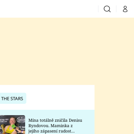
Vyhledávání
Můj 
Prima+
CNN Prima News
Prima Fresh
Prima Living
Prima Zoom
 THE STARS
Prima Lajk
Mína totálně zničila Denisu
Ryndovou. Maminka z
Sledujte nás
jejího zápasení radost