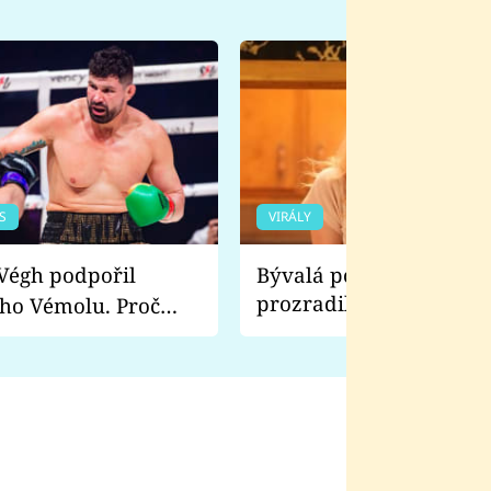
S
VIRÁLY
Bývalá pornoherečka
prozradila, co ji šokova
ho Vémolu. Proč
natáčení Euforie. Vážně
ji zápasit s ním než
bylo drsnější než hanba
 Kinclem?
filmy?