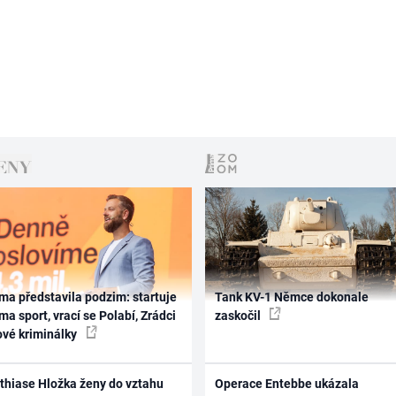
ma představila podzim: startuje
Tank KV-1 Němce dokonale
ma sport, vrací se Polabí, Zrádci
zaskočil
ové kriminálky
thiase Hložka ženy do vztahu
Operace Entebbe ukázala