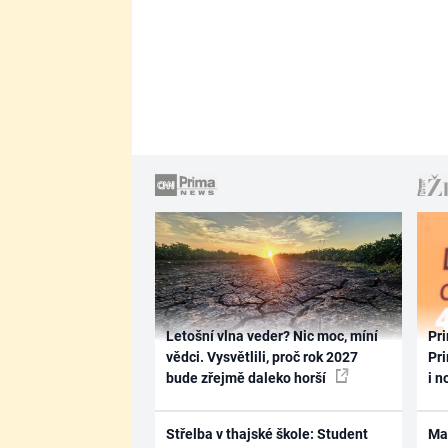
Letošní vlna veder? Nic moc, míní
Pri
vědci. Vysvětlili, proč rok 2027
Pri
bude zřejmě daleko horší
i n
Střelba v thajské škole: Student
Ma