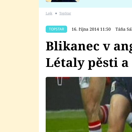
se v Plzni stalo
Lajk
■
TopStar
16. října 2014 11:50
Táňa Sá
TOPSTAR
Blikanec v an
Létaly pěsti a