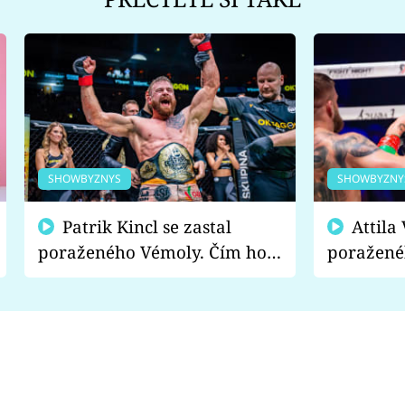
SHOWBYZNYS
SHOWBYZNY
Patrik Kincl se zastal
Attila Végh podpořil
poraženého Vémoly. Čím ho
poražené
fanoušci naštvali?
chce radě
s vítězem