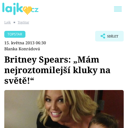
Lajk
■
TopStar
Trendy:
KARLOS VÉMOLA
ONLYFANS
TOPSTAR
SDÍLET
SHOPAHOLICADEL
CLASH OF THE STARS
15. května 2013 06:30
Blanka Konrádová
Britney Spears: „Mám
nejroztomilejší kluky na
Témata
světě!“
Showbyznys
Youtubeři
Virály