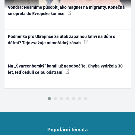
Vondra: Nesmíme působit jako magnet na migranty. Konečná
se opřela do Evropské komise
Podmínka pro Ukrajince za útok zápalnou lahví na dům s
dětmi? Tejc zvažuje mimořádný zásah
Na „Švarcenberský“ kanál už neodbočíte. Chyba vydržela 30
let, teď ceduli celou odstraní
Populární témata