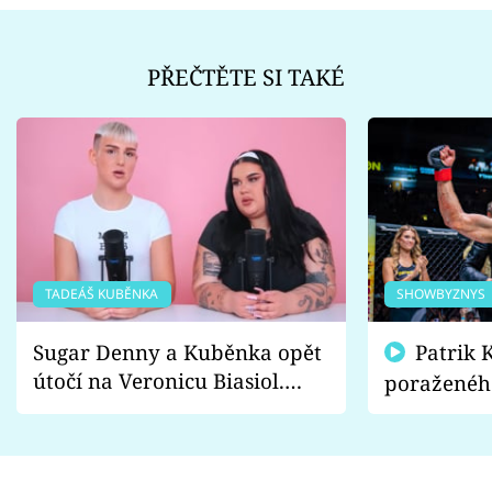
PŘEČTĚTE SI TAKÉ
TADEÁŠ KUBĚNKA
SHOWBYZNYS
Sugar Denny a Kuběnka opět
Patrik Kincl se zastal
útočí na Veronicu Biasiol.
poraženéh
Proč je podle nich falešná a
fanoušci n
lže o své nevěře?