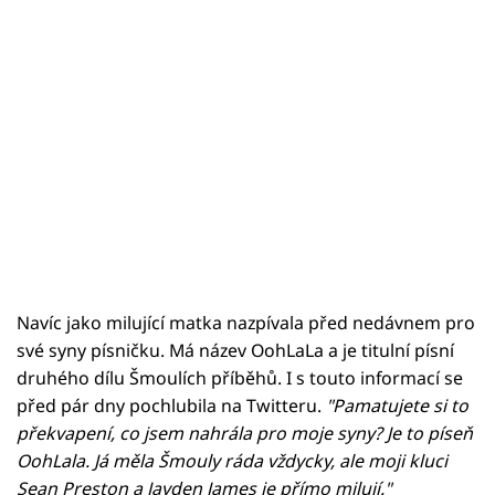
Navíc jako milující matka nazpívala před nedávnem pro
své syny písničku. Má název OohLaLa a je titulní písní
druhého dílu Šmoulích příběhů. I s touto informací se
před pár dny pochlubila na Twitteru.
"Pamatujete si to
překvapení, co jsem nahrála pro moje syny? Je to píseň
OohLala. Já měla Šmouly ráda vždycky, ale moji kluci
Sean Preston a Jayden James je přímo milují."