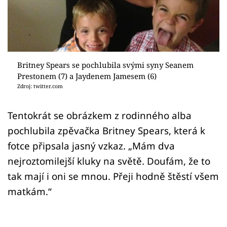
Sex a vztahy
Videa
Sledujte prima+
Britney Spears se pochlubila svými syny Seanem
Prestonem (7) a Jaydenem Jamesem (6)
Přihlášení
Zdroj: twitter.com
Tentokrát se obrázkem z rodinného alba
Sledujte nás
pochlubila zpěvačka Britney Spears, která k
fotce připsala jasný vzkaz. „Mám dva
nejroztomilejší kluky na světě. Doufám, že to
tak mají i oni se mnou. Přeji hodně štěstí všem
matkám.“