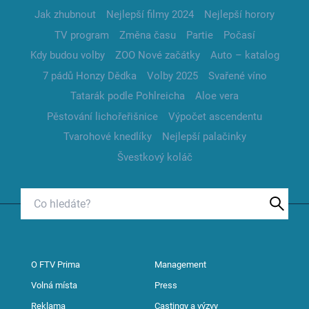
Jak zhubnout
Nejlepší filmy 2024
Nejlepší horory
TV program
Změna času
Partie
Počasí
Kdy budou volby
ZOO Nové začátky
Auto – katalog
7 pádů Honzy Dědka
Volby 2025
Svařené víno
Tatarák podle Pohlreicha
Aloe vera
Pěstování lichořeřišnice
Výpočet ascendentu
Tvarohové knedlíky
Nejlepší palačinky
Švestkový koláč
O FTV Prima
Management
Volná místa
Press
Reklama
Castingy a výzvy